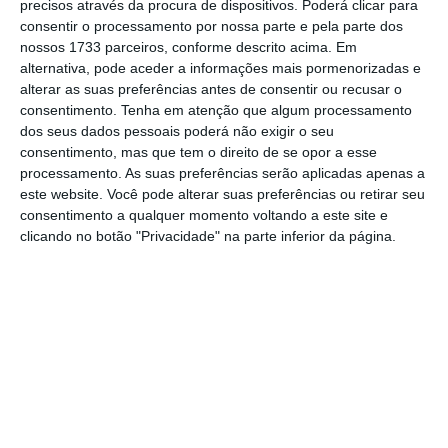
em declarações transmitidas pela
RTP3
.
A
precisos através da procura de dispositivos. Poderá clicar para
consentir o processamento por nossa parte e pela parte dos
posse, que será “simbólica”, ocorrerá no início
nossos 1733 parceiros, conforme descrito acima. Em
da semana.
alternativa, pode aceder a informações mais pormenorizadas e
alterar as suas preferências antes de consentir ou recusar o
consentimento.
Tenha em atenção que algum processamento
Costa corta dois Ministérios e 12 secretarias de
dos seus dados pessoais poderá não exigir o seu
Estado
consentimento, mas que tem o direito de se opor a esse
Ler Mais
processamento. As suas preferências serão aplicadas apenas a
este website. Você pode alterar suas preferências ou retirar seu
consentimento a qualquer momento voltando a este site e
Esta situação vai, no entanto, estender-se
clicando no botão "Privacidade" na parte inferior da página.
por poucos dias, já que
o Presidente da
República mantém a previsão de 30 de março
como data para a tomada de posse do novo
Governo.
A composição do elenco foi
conhecida esta quarta-feira, contando com
menos dois Ministérios e menos 12 secretarias
de Estado do que aquele que iniciou a