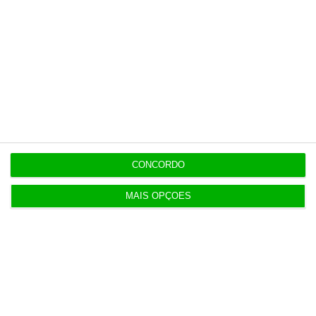
heranças indivisas
7 Agosto 2026
Bola da ‘mão de deus’ de Maradona em leilão por
dois milhões
7 Agosto 2026
Auditoria à Polícia Judiciaria foi pedida pelo atual
diretor
CONCORDO
MAIS OPÇÕES
7 Agosto 2026
Diretor financeiro da PJ nega obra feita por amigo
de Neves