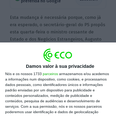
preferida no Google
Esta mudança é necessária porque, como já
era esperado, o secretário-geral do PS propôs
esta quarta-feira o ministro cessante de
Estado e dos Negócios Estrangeiros, Augusto
Santos Silva, para ser o
candidato dos
socialistas ao cargo de presidente da
Assembleia da República.
Damos valor à sua privacidade
Nós e os nossos 1733
parceiros
armazenamos e/ou acedemos
a informações num dispositivo, como cookies, e processamos
“A saída do ministro implica a saída do
dados pessoais, como identificadores únicos e informações
secretário de Estado, por isso terei de nomear
padrão enviadas por um dispositivo para publicidade e
ministro interino e secretário de Estado
conteúdos personalizados, medição de publicidade e
conteúdos, pesquisa de audiências e desenvolvimento de
interino, para ter equipa para poder
serviços.
Com a sua permissão, nós e os nossos parceiros
funcionar”, explica Marcelo Rebelo de Sousa,
poderemos usar identificação e dados de geolocalização