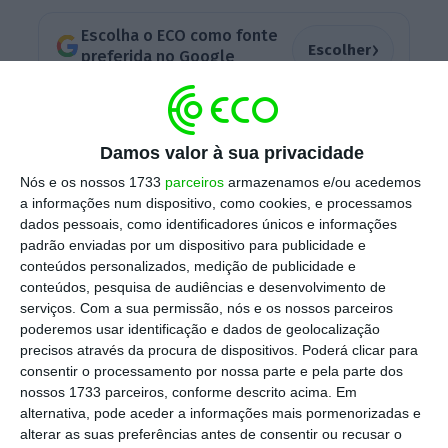
Escolha o ECO como fonte
›
Escolher
preferida no Google
Mais tarde juntar-se-á o
Ministério da
Agricultura e da Alimentação
, mas essa
Damos valor à sua privacidade
mudança não deverá acontecer este ano,
Nós e os nossos 1733
parceiros
armazenamos e/ou acedemos
adianta o mesmo jornal.
a informações num dispositivo, como cookies, e processamos
dados pessoais, como identificadores únicos e informações
padrão enviadas por um dispositivo para publicidade e
conteúdos personalizados, medição de publicidade e
Governo na sede da CGD. Ministérios do PRR são os
conteúdos, pesquisa de audiências e desenvolvimento de
primeiros
serviços.
Com a sua permissão, nós e os nossos parceiros
poderemos usar identificação e dados de geolocalização
Ler Mais
precisos através da procura de dispositivos. Poderá clicar para
consentir o processamento por nossa parte e pela parte dos
nossos 1733 parceiros, conforme descrito acima. Em
O primeiro-ministro anunciou esta semana
alternativa, pode aceder a informações mais pormenorizadas e
que
os ministérios com responsabilidade
alterar as suas preferências antes de consentir ou recusar o