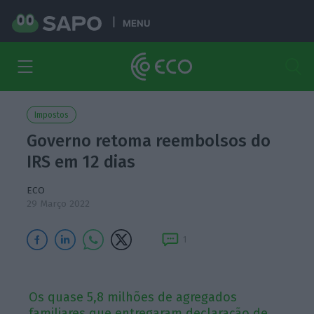
MENU
Impostos
Governo retoma reembolsos do
IRS em 12 dias
ECO
29 Março 2022
1
Os quase 5,8 milhões de agregados
familiares que entregaram declaração de