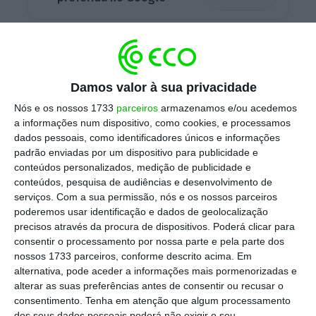
Os prazos de reembolso reduziram em
comparação com a campanha de 2021,
referente aos rendimentos de 2020:
os
Damos valor à sua privacidade
contribuintes que aderirem ao IRS automático,
Nós e os nossos 1733
parceiros
armazenamos e/ou acedemos
com declaração pré-preenchida, serão
a informações num dispositivo, como cookies, e processamos
dados pessoais, como identificadores únicos e informações
reembolsados em 12 dias, enquanto aqueles
padrão enviadas por um dispositivo para publicidade e
que tiverem de fazer o IRS manual terão um
conteúdos personalizados, medição de publicidade e
prazo de 19 dias para os reembolsos
.
conteúdos, pesquisa de audiências e desenvolvimento de
serviços.
Com a sua permissão, nós e os nossos parceiros
poderemos usar identificação e dados de geolocalização
precisos através da procura de dispositivos. Poderá clicar para
Medina promete manter a redução de IRS prevista
consentir o processamento por nossa parte e pela parte dos
no Orçamento
nossos 1733 parceiros, conforme descrito acima. Em
alternativa, pode aceder a informações mais pormenorizadas e
Ler Mais
alterar as suas preferências antes de consentir ou recusar o
consentimento.
Tenha em atenção que algum processamento
dos seus dados pessoais poderá não exigir o seu