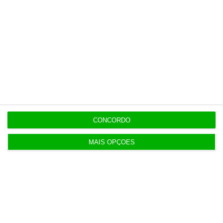
Populares
Atirar areia aos olhos, passatempo de verão
deste Governo
6 Agosto 2026
TAP levaria Lufthansa a liderar rotas para América
do Sul
CONCORDO
4 Agosto 2026
MAIS OPÇÕES
ExpressGlass reforça digital para ligação aos
profissionais
4 Agosto 2026
Carla Ourelo assume operações de media da