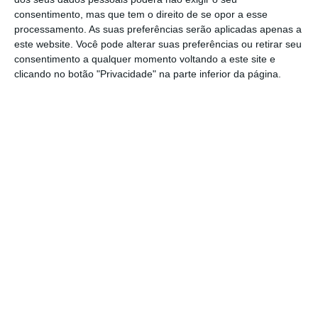
Tal como nos últimos anos,
o prazo para
consentimento, mas que tem o direito de se opor a esse
entrega do IRS termina a 30 de junho
, quer
processamento. As suas preferências serão aplicadas apenas a
para trabalhadores dependentes quer
este website. Você pode alterar suas preferências ou retirar seu
consentimento a qualquer momento voltando a este site e
independentes, sendo apenas permitida a
clicando no botão "Privacidade" na parte inferior da página.
entrega da declaração de imposto através da
internet. O prazo para reclamar dos valores
das faturas calculadas e validadas pela
Autoridade Tributária termina na quinta-feira,
dia 31 de março.
1
https://eco.sapo.pt/2022/03/29/governo-retoma-reembolsos-do-irs-em-12-dias/
Copiar