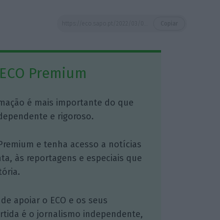
https://eco.sapo.pt/2022/03/08/pensoes-pagas-com-retroativos-por-causa-do-irs-saiba-quanto-vai-receber/
Copiar
 ECO Premium
mação é mais importante do que
dependente e rigoroso.
Premium e tenha acesso a notícias
nta, às reportagens e especiais que
ória.
 de apoiar o ECO e os seus
artida é o jornalismo independente,