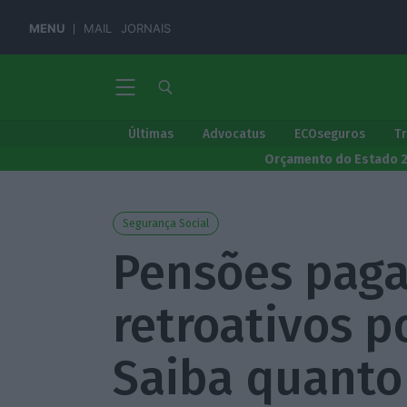
MENU
MAIL
JORNAIS
Últimas
Advocatus
ECOseguros
T
Orçamento do Estado 
Segurança Social
Pensões pag
retroativos p
Saiba quanto 