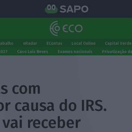
rabalho
eRadar
EContas
Local Online
Capital Verde
2027
Caso Luís Neves
Exames nacionais
Privatização d
as com
or causa do IRS.
vai receber