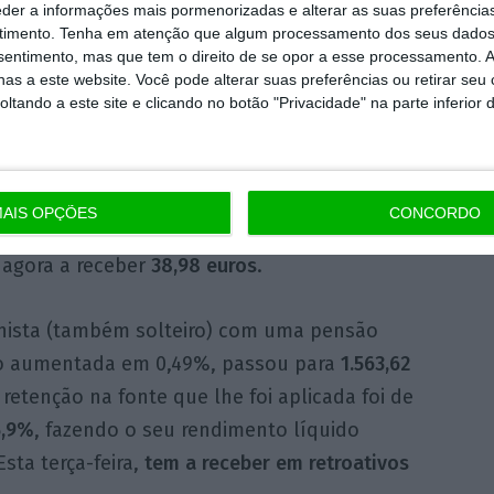
lativo ao imposto retido em excesso em
eder a informações mais pormenorizadas e alterar as suas preferência
timento.
Tenha em atenção que algum processamento dos seus dados
nsentimento, mas que tem o direito de se opor a esse processamento. A
as a este website. Você pode alterar suas preferências ou retirar seu
ensão de
839 euros
recebeu em janeiro um
tando a este site e clicando no botão "Privacidade" na parte inferior 
, passando a receber, todos os meses,
847,39
taxa de retenção de
8,
1%
, conforme previsto
 partir de agora, a taxa será de
5,
8%
, o que
AIS OPÇÕES
CONCORDO
te pensionista vai passar de 778,75 euros
 agora a receber
38,98 euros
.
onista (também solteiro) com uma pensão
do aumentada em 0,49%, passou para
1.563
,62
e retenção na fonte que lhe foi aplicada foi de
5,9%
, fazendo o seu rendimento líquido
 Esta terça-feira,
tem a receber em retroativos