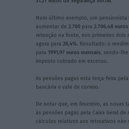
31,27 euros da Segurança Social
.
Num último exemplo, um pensionista (
aumentar de
2.700
para
2.706,48
euros
retenção na fonte, nos primeiros dois
agora para
26,4%
. Resultado: o rendi
para
1991,97 euros mensais
, sendo-lh
imposto cobrado em excesso.
As pensões pagas esta terça-feira pel
bancária e vale de correio.
De notar que, em fevereiro, as novas 
às pensões pagas pela Caixa Geral de 
cálculos relativos aos retroativos não 