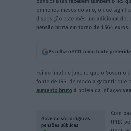
pensionistas
recebem também o IRS que
primeiros meses do ano, o que signific
disposição este mês um
adicional
de, 
pensão bruta em torno de 1.564 euros
.
Escolha o ECO como fonte preferid
Foi no final de janeiro que o Governo 
fonte de IRS, de modo a garantir que 
aumento bruto
à boleia da inflação
vee
Com bas
Governo só corrigiu as
(PIB) p
pensões públicas
(IPC),
as