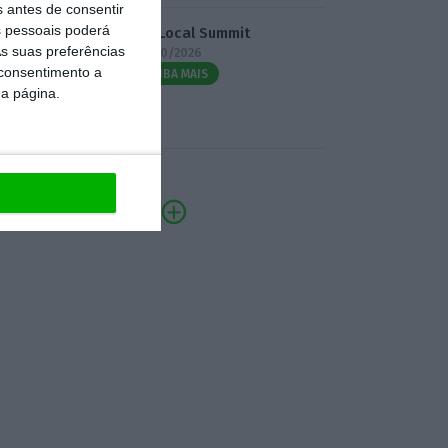
s antes de consentir
 pessoais poderá
3.º Local Summit
s suas preferências
07/10/2026
 consentimento a
SAIBA MAIS
da página.