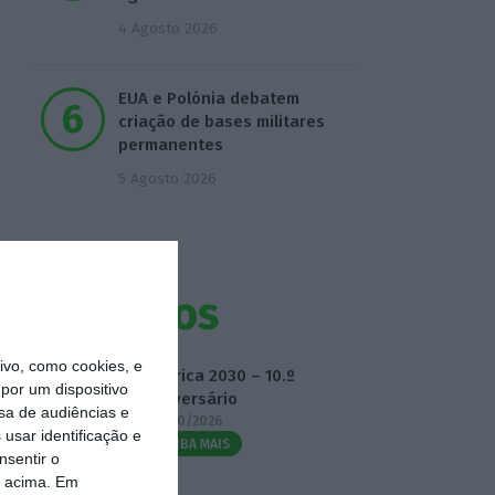
4 Agosto 2026
EUA e Polónia debatem
criação de bases militares
permanentes
5 Agosto 2026
Eventos
vo, como cookies, e
Fábrica 2030 – 10.º
por um dispositivo
Aniversário
sa de audiências e
14/10/2026
usar identificação e
SAIBA MAIS
nsentir o
o acima. Em