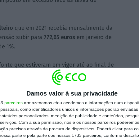
 imposto em excesso face às taxas de
lteiro
que em 2021 recebia mensalmente da
ensão subir para
772,65 euros
em janeiro de
de 1%.
onte que estiveram em vigor até ao final de
etenção na fonte de 5,8%
, o que significa que,
uros de pensão
. Já as novas tabelas indicam
o que significa que o rendimento líquido pago
Damos valor à sua privacidade
, mais 13,91 euros do que nos dois primeiros
33
parceiros
armazenamos e/ou acedemos a informações num dispositi
essoais, como identificadores únicos e informações padrão enviadas 
conteúdos personalizados, medição de publicidade e conteúdos, pesqui
serviços.
Com a sua permissão, nós e os nossos parceiros poderemos 
ção precisos através da procura de dispositivos. Poderá clicar para co
 receber da Segurança Social esta terça-feira
ossa parte e pela parte dos nossos 1733 parceiros, conforme descrit