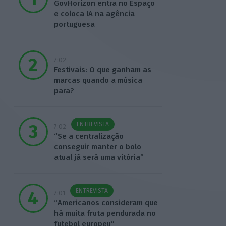
GovHorizon entra no Espaço
e coloca IA na agência
portuguesa
7:02
Festivais: O que ganham as
marcas quando a música
para?
ENTREVISTA
7:02
“Se a centralização
conseguir manter o bolo
atual já será uma vitória”
ENTREVISTA
7:01
“Americanos consideram que
há muita fruta pendurada no
futebol europeu”