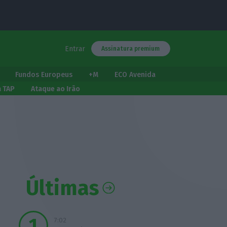
Entrar
Assinatura premium
Fundos Europeus
+M
ECO Avenida
a TAP
Ataque ao Irão
Últimas
7:02