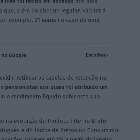
 lhes foi retido em excesso
nos dois
a que, além do cheque regular, vão ter à
por exemplo,
31 euros
no caso de uma
›
a no Google
Escolher
decidiu
retificar
as tabelas de retenção na
os
pensionistas aos quais foi atribuído um
m o rendimento líquido
subir este ano.
e na evolução do Produto Interno Bruto
ortuguês e do Índice de Preços no Consumidor
 pensões subiram até 1% a partir de janeiro,