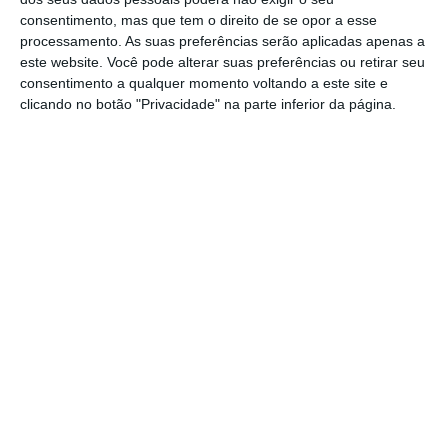
consentimento, mas que tem o direito de se opor a esse
processamento. As suas preferências serão aplicadas apenas a
Os especialistas do SAGE sublinharam, no
este website. Você pode alterar suas preferências ou retirar seu
entanto, que a vacinação contra a covid-19
consentimento a qualquer momento voltando a este site e
clicando no botão "Privacidade" na parte inferior da página.
deve ser prioritária, independentemente de o
paciente ter contraído anteriormente a
doença, pelo que os Estados devem centrar-
se em administrar a vacina à população
adulta, especialmente a grupos de risco,
como profissionais de saúde e idosos.
1
https://eco.sapo.pt/2022/06/02/pessoas-vacinadas-que-contrairam-covid-tem-maior-protecao/
Copiar