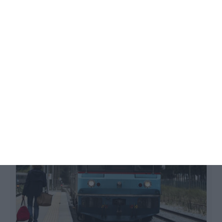
a
Surto de covid corta comboios na
Linha do Algarve
Diogo Ferreira Nunes,
1 Junho 2022