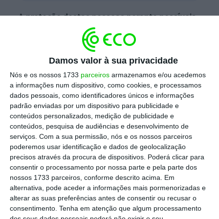
A
proteção destas pessoas perante possíveis
formas graves de covid-19 é maior do que a
daquelas que se vacinaram e não tiveram a
doença ou dos que a tiveram sem se
Damos valor à sua privacidade
vacinarem
, anunciou em comunicado o Grupo
Nós e os nossos 1733
parceiros
armazenamos e/ou acedemos
Consultivo Estratégico sobre Imunização
a informações num dispositivo, como cookies, e processamos
dados pessoais, como identificadores únicos e informações
(SAGE), em comunicado.
padrão enviadas por um dispositivo para publicidade e
conteúdos personalizados, medição de publicidade e
conteúdos, pesquisa de audiências e desenvolvimento de
A
conclusão baseia-se em infeções com
serviços.
Com a sua permissão, nós e os nossos parceiros
poderemos usar identificação e dados de geolocalização
variantes de covid-19 anteriores à agora
precisos através da procura de dispositivos. Poderá clicar para
dominante (Ómicron) e enfatiza que não se
consentir o processamento por nossa parte e pela parte dos
pode determinar a duração desta “imunização
nossos 1733 parceiros, conforme descrito acima. Em
alternativa, pode aceder a informações mais pormenorizadas e
híbrida”
ou se esta também seria eficaz
alterar as suas preferências antes de consentir ou recusar o
perante possíveis variantes futuras do
consentimento.
Tenha em atenção que algum processamento
coronavírus SARS-CoV-2.
dos seus dados pessoais poderá não exigir o seu