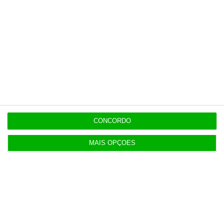
Populares
Portugal não pode ser apenas passagem
6 Agosto 2026
Espanha prepara programa de mísseis até 6 mil
milhões
CONCORDO
3 Agosto 2026
MAIS OPÇÕES
Novos preços dos taxis só mudam 30 dias após lei
dos TVDE
3 Agosto 2026
APPM Marketing Awards atingem 290