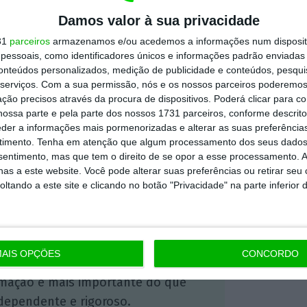
tido como inconstitucional. “
Se puníssemos a
Damos valor à sua privacidade
o com pena igual aos homicídios seria até
31
parceiros
armazenamos e/ou acedemos a informações num dispositi
essoais, como identificadores únicos e informações padrão enviadas 
 mas dentro do seu patamar e a proteção da
conteúdos personalizados, medição de publicidade e conteúdos, pesqui
ressão tem um papel importante na
serviços.
Com a sua permissão, nós e os nossos parceiros poderemos 
ompleto. A sanção não resolve tudo”,
ção precisos através da procura de dispositivos. Poderá clicar para co
ossa parte e pela parte dos nossos 1731 parceiros, conforme descrit
eder a informações mais pormenorizadas e alterar as suas preferência
timento.
Tenha em atenção que algum processamento dos seus dados
nsentimento, mas que tem o direito de se opor a esse processamento. A
as a este website. Você pode alterar suas preferências ou retirar seu
https://eco.sapo.pt/2022/06/06/nao-precisamos-de-mais-leis-para-a-corrupcao-diz-presidente-do-tribunal-de-contas/
Copiar
tando a este site e clicando no botão "Privacidade" na parte inferior 
 ECO Premium
AIS OPÇÕES
CONCORDO
mação é mais importante do que
dependente e rigoroso.