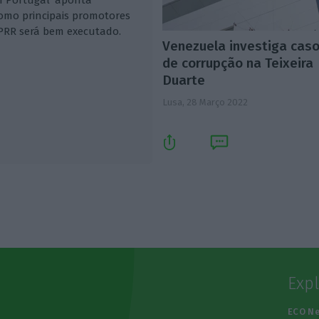
como principais promotores
 PRR será bem executado.
Venezuela investiga cas
de corrupção na Teixeira
Duarte
Lusa,
28 Março 2022
Exp
e
ECO N