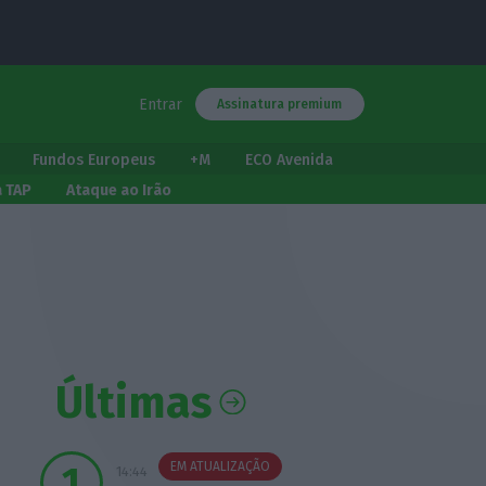
Entrar
Assinatura premium
Fundos Europeus
+M
ECO Avenida
a TAP
Ataque ao Irão
Últimas
EM ATUALIZAÇÃO
14:44