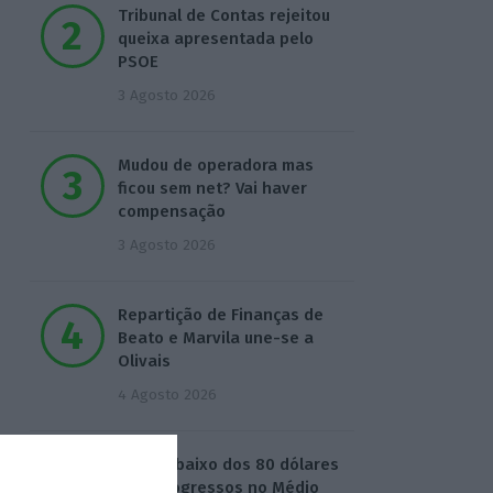
Tribunal de Contas rejeitou
queixa apresentada pelo
PSOE
3 Agosto 2026
Mudou de operadora mas
ficou sem net? Vai haver
compensação
3 Agosto 2026
Repartição de Finanças de
Beato e Marvila une-se a
Olivais
4 Agosto 2026
Brent abaixo dos 80 dólares
com progressos no Médio