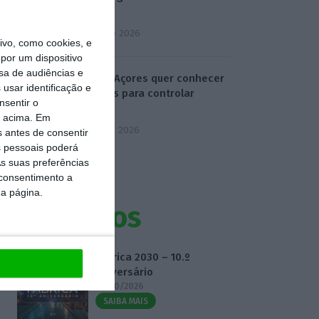
Oriente
4 Agosto 2026
vo, como cookies, e
por um dispositivo
sa de audiências e
Chega/Açores quer conhecer
usar identificação e
medidas para controlar
nsentir o
dívida
o acima. Em
5 Agosto 2026
s antes de consentir
 pessoais poderá
s suas preferências
 consentimento a
da página.
Eventos
Fábrica 2030 – 10.º
Aniversário
14/10/2026
SAIBA MAIS