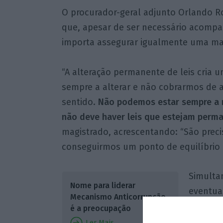
O procurador-geral adjunto Orlando R
que, apesar de ser necessário acompa
importa assegurar igualmente uma maior
“A alteração permanente de leis cria 
sempre a alterar e não cobrarmos de 
sentido.
Não podemos estar sempre a m
não deve haver leis que estejam perm
magistrado, acrescentando: “São precis
conseguirmos um ponto de equilíbrio e
Simulta
Nome para liderar
eventua
Mecanismo Anticorrupção
crimina
é a preocupação
equipar
Ler Mais