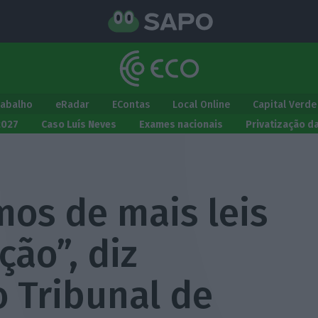
rabalho
eRadar
EContas
Local Online
Capital Verde
2027
Caso Luís Neves
Exames nacionais
Privatização d
mos de mais leis
ção”, diz
o Tribunal de