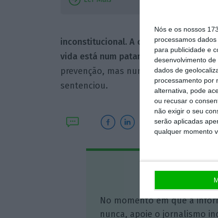
até ser 
corrupçã
Nós e os nossos 17
processamos dados p
inconstitucional. A corrupção é grave,
para publicidade e 
vida está num patamar mais alto.
A rep
desenvolvimento de 
prevenção, mas nunca terá um papel c
dados de geolocaliza
processamento por n
sentenciou.
alternativa, pode ac
ou recusar o consen
não exigir o seu co
serão aplicadas apen
qualquer momento vol
Assine o
M
No momento em que a infor
nunca, apoie o jornalismo in