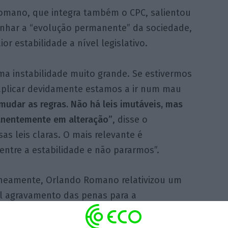
omano, que integra também o CPC, salientou
nhar a “evolução permanente” da sociedade,
 estabilidade a nível legislativo.
uma instabilidade muito grande. Se estivermos
aplicar devidamente estamos a ir num mau
udar as regras. Não há leis imutáveis, mas
anentemente em alteração”
, disse o
as leis claras. O mais relevante é
ntre a estabilidade e não pararmos”.
neamente, Orlando Romano relativizou um
l agravamento das penas para a
lidade ligada à corrupção, assumindo que
ar as penas a crimes como homicídio poderia