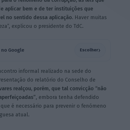
 para o fenómeno da corrupção, as leis que
e aplicar bem e de ter instituições que
el no sentido dessa aplicação.
Haver muitas
eza”, explicou o presidente do TdC.
›
a no Google
Escolher
contro informal realizado na sede do
presentação do relatório do Conselho de
vares realçou, porém, que tal convicção “não
 aperfeiçoadas”
, embora tenha defendido
 que é necessário para prevenir o fenómeno
guesa atual.