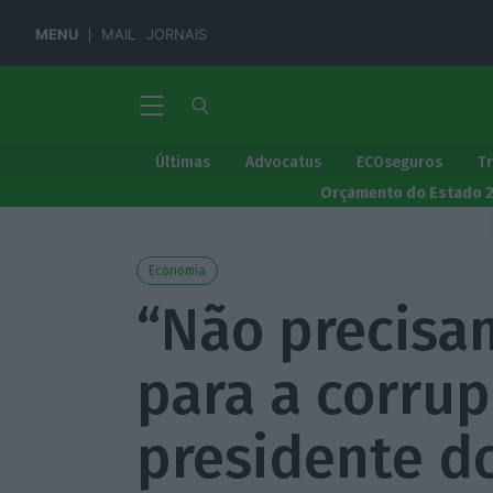
MENU
MAIL
JORNAIS
Últimas
Advocatus
ECOseguros
T
Orçamento do Estado 
Economia
“Não precisa
para a corrup
presidente d