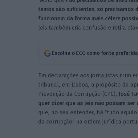
“Acho que n
ão precisamos de mais leis
temos são suficientes, só precisamos d
funcionem da forma mais célere possív
leis também cria confusão e retira clar
Escolha o ECO como fonte preferid
Em declarações aos jornalistas num en
tribunal, em Lisboa, a propósito da a
Prevenção da Corrupção (CPC),
José Ta
quer dizer que as leis não possam ser
que, no seu entender, há “tudo aquilo
da corrupção” na ordem jurídica portu