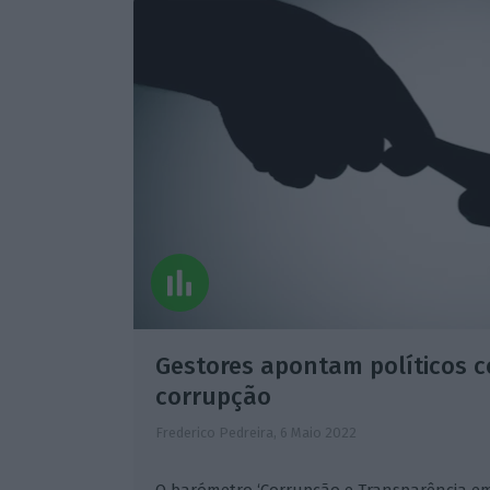
Gestores apontam políticos 
corrupção
Frederico Pedreira,
6 Maio 2022
O barómetro ‘Corrupção e Transparência e