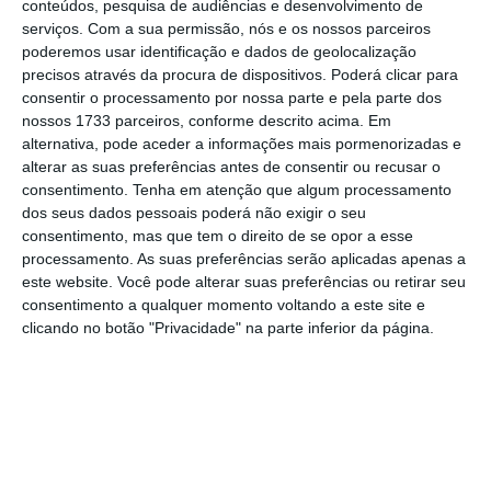
conteúdos, pesquisa de audiências e desenvolvimento de
serviços, mas não tanto de habitação, que foi
serviços.
Com a sua permissão, nós e os nossos parceiros
poderemos usar identificação e dados de geolocalização
ficando datada e envelhecida.
Acreditamos
precisos através da procura de dispositivos. Poderá clicar para
que os próximos anos serão determinantes
consentir o processamento por nossa parte e pela parte dos
tanto na mudança da oferta disponível como
nossos 1733 parceiros, conforme descrito acima. Em
alternativa, pode aceder a informações mais pormenorizadas e
na resposta à procura existente”, resume o
alterar as suas preferências antes de consentir ou recusar o
administrador da Fercopor.
consentimento.
Tenha em atenção que algum processamento
dos seus dados pessoais poderá não exigir o seu
consentimento, mas que tem o direito de se opor a esse
processamento. As suas preferências serão aplicadas apenas a
este website. Você pode alterar suas preferências ou retirar seu
consentimento a qualquer momento voltando a este site e
clicando no botão "Privacidade" na parte inferior da página.
1
/
5