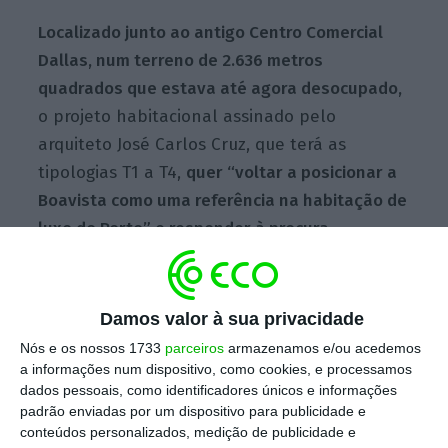
Localizado junto ao antigo Centro Comercial
Dallas, num terreno de 2.636 metros
quadrados que estava até agora desocupado,
o projeto habitacional assinado pelo
arquiteto José Carlos Cruz, que terá as
tipologias T1 a T4,
quer “voltar a posicionar a
Boavista como uma referência na habitação de
luxo do Porto” e responder à procura
“sobretudo de famílias portuguesas”
, indica
Mário Almeida.
Damos valor à sua privacidade
Nós e os nossos 1733
parceiros
armazenamos e/ou acedemos
“Nos últimos anos,
todo o potencial desta
a informações num dispositivo, como cookies, e processamos
zona para receber novos moradores tem
dados pessoais, como identificadores únicos e informações
padrão enviadas por um dispositivo para publicidade e
estado desaproveitado, já que vimos surgir
conteúdos personalizados, medição de publicidade e
muitos empreendimentos de escritórios e de