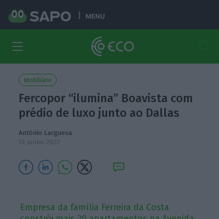
MENU
Imobiliário
Fercopor “ilumina” Boavista com
prédio de luxo junto ao Dallas
António Larguesa
13 Junho 2022
Empresa da família Ferreira da Costa
constrói mais 20 apartamentos na Avenida