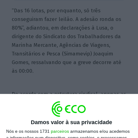
“Das 16 lotas, por enquanto, só três
conseguiram fazer leilão. A adesão ronda os
80%”, adiantou, em declarações à Lusa, o
dirigente do Sindicato dos Trabalhadores da
Marinha Mercante, Agências de Viagens,
Transitários e Pesca (Simamevip) Joaquim
Gomes, ressalvando que a greve decorre até
às 00:00.
De acordo com a estrutura sindical, apenas as
lotas de Sesimbra, Sines e Quarteira
conseguiram fazer leilão.
Damos valor à sua privacidade
Joaquim Gomes disse ainda que,
até ao
Nós e os nossos 1731
parceiros
armazenamos e/ou acedemos
momento, o sindicato não recebeu qualquer
a informações num dispositivo, como cookies, e processamos