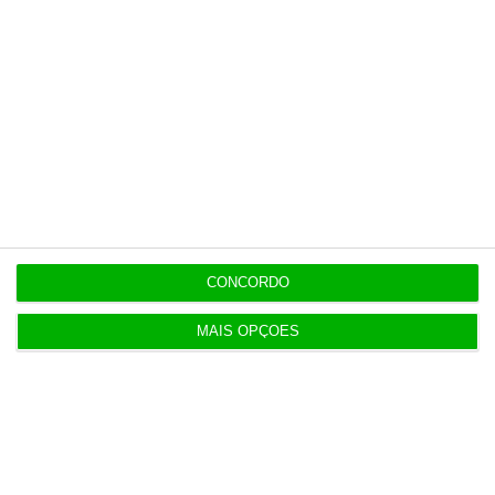
contrapartida é o jornalismo
independente, rigoroso e credível.
Assine já
Veja todos os planos
CONCORDO
Últimas
MAIS OPÇÕES
15:59
Ministério da Justiça pede auditoria à Polícia
Judiciária