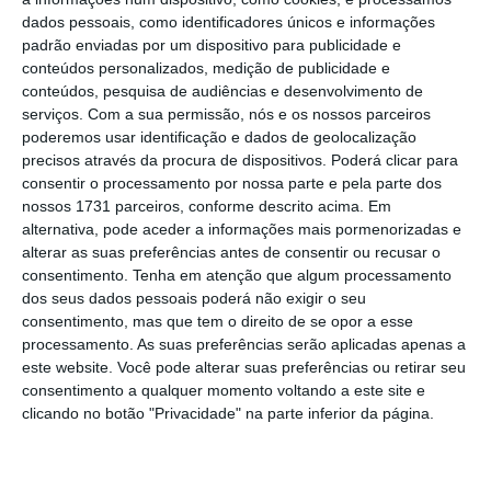
dados pessoais, como identificadores únicos e informações
resposta por parte da Docapesca às
padrão enviadas por um dispositivo para publicidade e
reivindicações dos trabalhadores
, não
conteúdos personalizados, medição de publicidade e
descartando, por isso, a possibilidade de
conteúdos, pesquisa de audiências e desenvolvimento de
serviços.
Com a sua permissão, nós e os nossos parceiros
recorrer a uma nova greve.
poderemos usar identificação e dados de geolocalização
precisos através da procura de dispositivos. Poderá clicar para
“Vamos reunir e esperar para ver o que a
consentir o processamento por nossa parte e pela parte dos
nossos 1731 parceiros, conforme descrito acima. Em
empresa diz.
Se não tivermos respostas, em
alternativa, pode aceder a informações mais pormenorizadas e
princípio, vamos avançar com um novo aviso
alterar as suas preferências antes de consentir ou recusar o
de greve”,
concluiu. A Lusa contactou a
consentimento.
Tenha em atenção que algum processamento
dos seus dados pessoais poderá não exigir o seu
Docapesca, mas não obteve resposta.
consentimento, mas que tem o direito de se opor a esse
processamento. As suas preferências serão aplicadas apenas a
Num comunicado divulgado na terça-feira, o
este website. Você pode alterar suas preferências ou retirar seu
consentimento a qualquer momento voltando a este site e
Simamevip, afeto à CGTP, já tinha considerado
clicando no botão "Privacidade" na parte inferior da página.
“inaceitável” a proposta da Docapesca de um
aumento de 10 euros para os trabalhadores
que ganham o salário mínimo nacional.