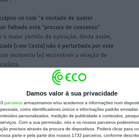
sculpou-se com “a vontade de querer
 ter falhado esta “procura de consenso”
m o maior partido da oposição. Ainda assim,
zade [com Costa] não é perturbada por este
ste momento [e] reconstruir a relação de
ialista.
Damos valor à sua privacidade
33
parceiros
armazenamos e/ou acedemos a informações num dispositi
essoais, como identificadores únicos e informações padrão enviadas 
conteúdos personalizados, medição de publicidade e conteúdos, pesqui
serviços.
Com a sua permissão, nós e os nossos parceiros poderemos 
ção precisos através da procura de dispositivos. Poderá clicar para co
ossa parte e pela parte dos nossos 1733 parceiros, conforme descrit