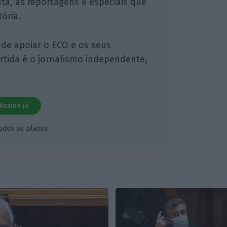
nta, às reportagens e especiais que
ória.
 de apoiar o ECO e os seus
artida é o jornalismo independente,
Assine já
todos os planos