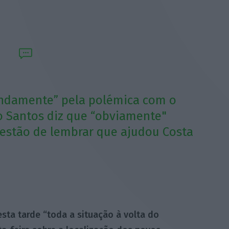
undamente” pela polémica com o
o Santos diz que “obviamente"
uestão de lembrar que ajudou Costa
sta tarde “toda a situação à volta do