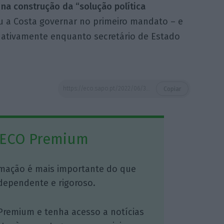
 na construção da “solução política
u a Costa governar no primeiro mandato – e
 ativamente enquanto secretário de Estado
https://eco.sapo.pt/2022/06/30/obviamente-fica-pns-alega-erros-de-comunicacao-no-despacho-dos-aeroportos-de-lisboa/
Copiar
 ECO Premium
mação é mais importante do que
dependente e rigoroso.
Premium e tenha acesso a notícias