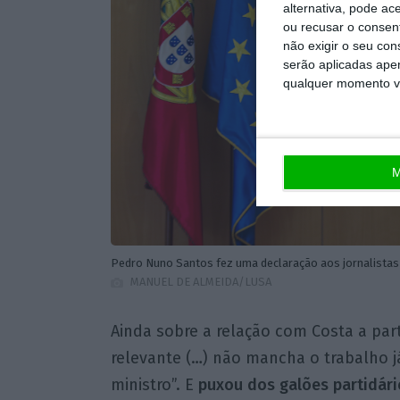
alternativa, pode ac
ou recusar o consen
não exigir o seu co
serão aplicadas apen
qualquer momento vol
M
Pedro Nuno Santos fez uma declaração aos jornalistas 
MANUEL DE ALMEIDA/LUSA
Ainda sobre a relação com Costa a part
relevante (…) não mancha o trabalho j
ministro”. E
puxou dos galões partidári