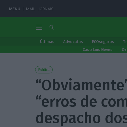
MENU
MAIL
JORNAIS
Últimas
Advocatus
ECOseguros
T
Caso Luís Neves
Or
Política
“Obviamente” 
“erros de co
despacho dos