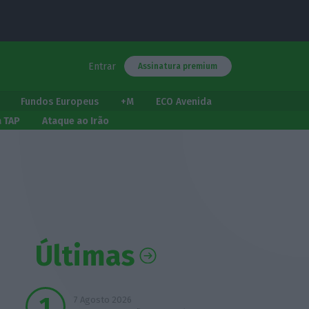
Entrar
Assinatura premium
Fundos Europeus
+M
ECO Avenida
a TAP
Ataque ao Irão
Últimas
7 Agosto 2026