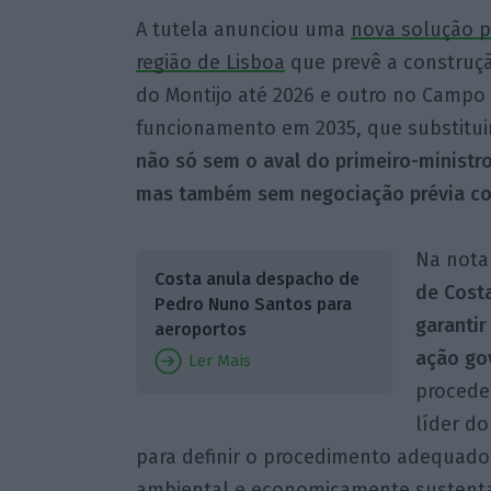
A tutela anunciou uma
nova solução p
região de Lisboa
que prevê a construçã
do Montijo até 2026 e outro no Campo 
funcionamento em 2035, que substitui
não só sem o aval do primeiro-ministr
mas também sem negociação prévia co
Na nota
Costa anula despacho de
de Cost
Pedro Nuno Santos para
garantir
aeroportos
ação go
Ler Mais
proceder
líder do
para definir o procedimento adequado 
ambiental e economicamente sustenta