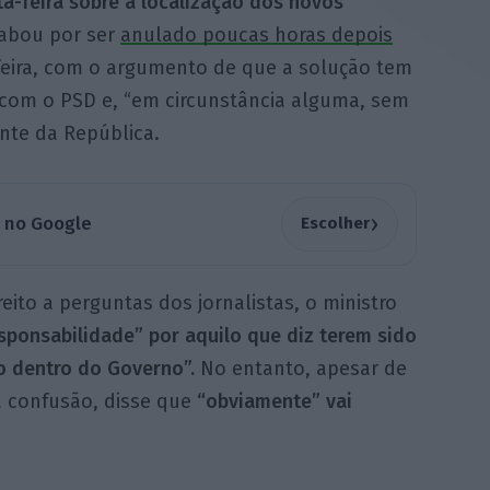
a-feira sobre a localização dos novos
cabou por ser
anulado poucas horas depois
-feira, com o argumento de que a solução tem
 com o PSD e, “em circunstância alguma, sem
ente da República.
›
a no Google
Escolher
ito a perguntas dos jornalistas, o ministro
esponsabilidade” por aquilo que diz terem sido
o dentro do Governo”.
No entanto, apesar de
a confusão, disse que
“obviamente” vai