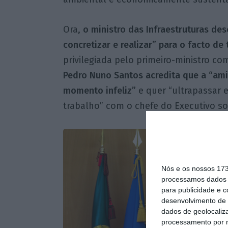
Ora,
o ministro das Infraestruturas de
concretizar e realizar” para o facto de
privilegiada pelo primeiro-ministro co
Pedro Nuno Santos acredita que a “ami
momento infeliz”
e quer “ultrapassar e
trabalho” com o chefe do Executivo soc
Nós e os nossos 17
processamos dados p
para publicidade e 
desenvolvimento de 
dados de geolocaliza
processamento por n