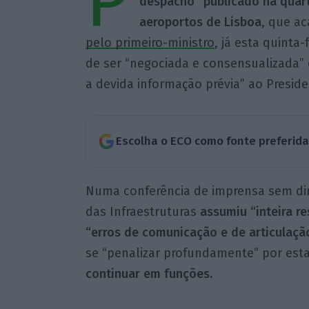
P
despacho” publicado na quart
aeroportos de Lisboa
, que a
pelo primeiro-ministro
, já esta quinta
de ser “negociada e consensualizada”
a devida informação prévia” ao Presid
Escolha o ECO como fonte preferid
Numa conferência de imprensa sem dire
das Infraestruturas
assumiu “inteira r
“erros de comunicação e de articulaçã
se “penalizar profundamente” por est
continuar em funções.