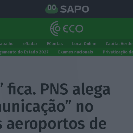
rabalho
eRadar
EContas
Local Online
Capital Verde
çamento do Estado 2027
Exames nacionais
Privatização d
fica. PNS alega
municação” no
 aeroportos de