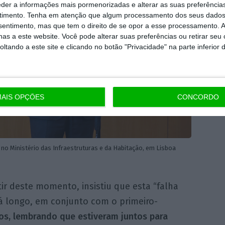
eder a informações mais pormenorizadas e alterar as suas preferência
timento.
Tenha em atenção que algum processamento dos seus dados
nsentimento, mas que tem o direito de se opor a esse processamento. A
as a este website. Você pode alterar suas preferências ou retirar seu
tando a este site e clicando no botão "Privacidade" na parte inferior 
AIS OPÇÕES
CONCORDO
no Ministério das Infraestruturas e da Habitação, em Lisboa
ir deste momento, insistiu que esta “falha
á longo, em conjunto com o primeiro-
os, lembrando que estiveram juntos para