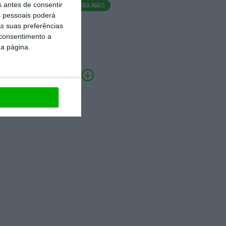
s antes de consentir
SAIBA MAIS
 pessoais poderá
s suas preferências
 consentimento a
da página.