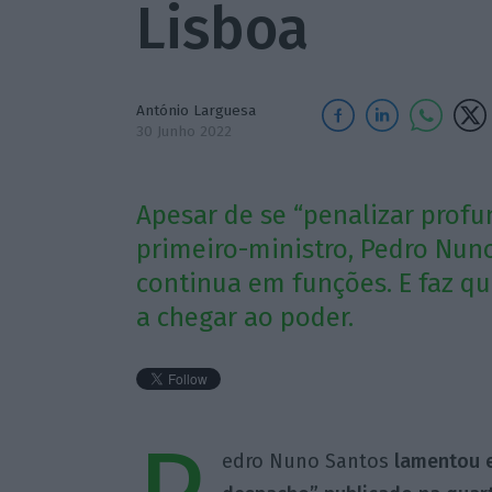
Lisboa
António Larguesa
30 Junho 2022
Apesar de se “penalizar prof
primeiro-ministro, Pedro Nun
continua em funções. E faz q
a chegar ao poder.
edro Nuno Santos
lamentou e