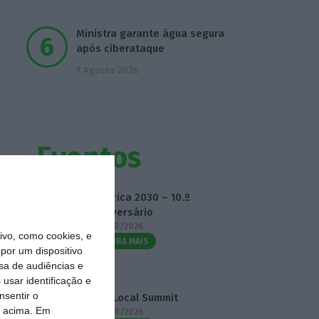
Ministra garante água segura
após ciberataque
7 Agosto 2026
Eventos
Fábrica 2030 – 10.º
Aniversário
14/10/2026
vo, como cookies, e
SAIBA MAIS
por um dispositivo
sa de audiências e
usar identificação e
nsentir o
3.º Local Summit
o acima. Em
07/10/2026