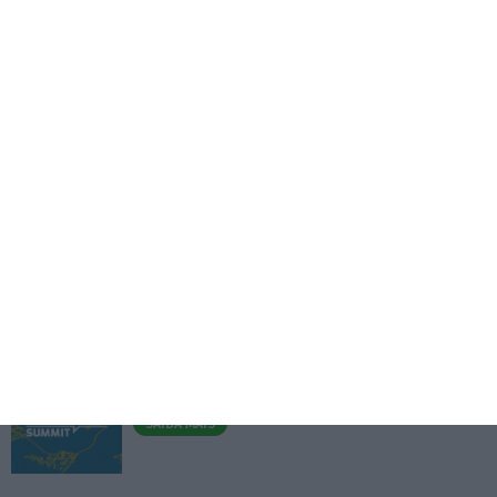
Ucrânia
5 Agosto 2026
Eventos
Fábrica 2030 – 10.º Aniversário
14/10/2026
SAIBA MAIS
3.º Local Summit
07/10/2026
SAIBA MAIS