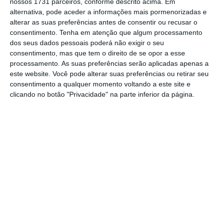
nossos 1731 parceiros, conforme descrito acima. Em
alternativa, pode aceder a informações mais pormenorizadas e
alterar as suas preferências antes de consentir ou recusar o
“
O segundo ponto tem a ver com a proteção
consentimento.
Tenha em atenção que algum processamento
do consumidor
, uma matéria que do nosso
dos seus dados pessoais poderá não exigir o seu
ponto de vista é central”, referiu, salientando
consentimento, mas que tem o direito de se opor a esse
processamento. As suas preferências serão aplicadas apenas a
que as fidelizações são “um dos aspetos
este website. Você pode alterar suas preferências ou retirar seu
centrais desta matéria”. “Introduzimos
consentimento a qualquer momento voltando a este site e
alterações relativamente ao modelo que
clicando no botão "Privacidade" na parte inferior da página.
passa a vigorar face à
possibilidade de o
consumidor sair de um contrato de
fidelização”, com um mecanismo que lhe
permite “ter noção clara do seu pacote e
quanto custa sair”
, indicou, garantindo que
“isto promove a concorrência”.
Além disso, segundo o deputado, foram
introduzidas outras alterações em questões