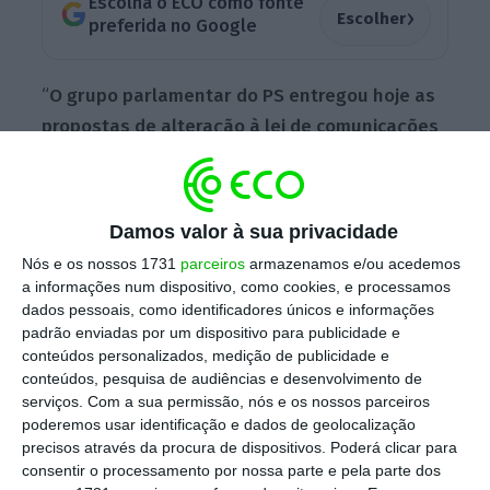
Escolha o ECO como fonte
›
Escolher
preferida no Google
“
O grupo parlamentar do PS entregou hoje as
propostas de alteração à lei de comunicações
eletrónicas
e o que quis foi reforçar aquilo
que eram os objetivos iniciais da lei
apresentada pelo Governo, designadamente
Damos valor à sua privacidade
alguns aspetos que são muito importantes”,
Nós e os nossos 1731
parceiros
armazenamos e/ou acedemos
destacou o deputado do PS, Carlos Pereira,
a informações num dispositivo, como cookies, e processamos
adiantando que
em primeiro lugar o partido
dados pessoais, como identificadores únicos e informações
padrão enviadas por um dispositivo para publicidade e
quer “promover a concorrência,
um aspeto
conteúdos personalizados, medição de publicidade e
muito importante para o grupo parlamentar
conteúdos, pesquisa de audiências e desenvolvimento de
do PS, para garantir que os consumidores
serviços.
Com a sua permissão, nós e os nossos parceiros
poderemos usar identificação e dados de geolocalização
possam ter melhor serviço e a custo mais
precisos através da procura de dispositivos. Poderá clicar para
baixo”.
consentir o processamento por nossa parte e pela parte dos