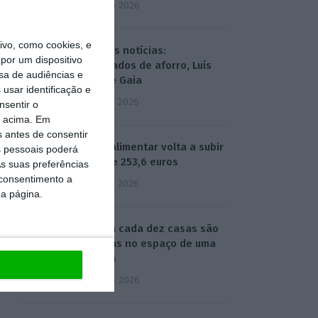
4 Agosto 2026
vo, como cookies, e
Hoje nas notícias:
por um dispositivo
certificados de aforro, Luís
sa de audiências e
Neves e Gaia
usar identificação e
5 Agosto 2026
nsentir o
o acima. Em
s antes de consentir
Cabaz alimentar volta a subir
 pessoais poderá
e atinge 253,6 euros
s suas preferências
 consentimento a
5 Agosto 2026
da página.
Uma em cada dez casas são
vendidas no espaço de uma
semana
6 Agosto 2026