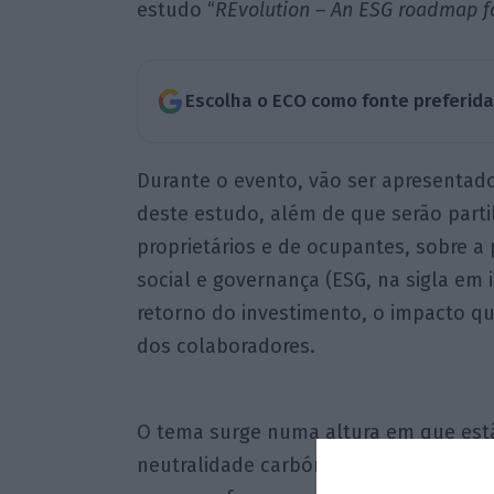
estudo “
REvolution – An ESG roadmap fo
Escolha o ECO como fonte preferid
Durante o evento, vão ser apresentado
deste estudo, além de que serão part
proprietários e de ocupantes, sobre a
social e governança (ESG, na sigla em i
retorno do investimento, o impacto 
dos colaboradores.
O tema surge numa altura em que estão
neutralidade carbónica em Portugal, 