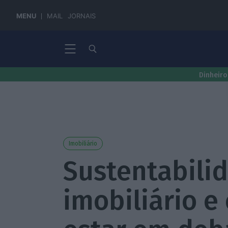
MENU
MAIL
JORNAIS
Dinheiro
Imobiliário
Sustentabili
imobiliário e