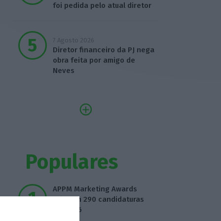
foi pedida pelo atual diretor
7 Agosto 2026
Diretor financeiro da PJ nega
obra feita por amigo de
Neves
Populares
APPM Marketing Awards
atingem 290 candidaturas
em 2026