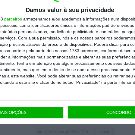
gética sejam maiores.
Só o setor imobiliário e
Damos valor à sua privacidade
ssões de CO2 a nível global.
33
parceiros
armazenamos e/ou acedemos a informações num dispositi
essoais, como identificadores únicos e informações padrão enviadas 
e relevante discussão sobre os principais
conteúdos personalizados, medição de publicidade e conteúdos, pesqui
tor imobiliário, trazendo para cima da mesa
serviços.
Com a sua permissão, nós e os nossos parceiros poderemos 
ção precisos através da procura de dispositivos. Poderá clicar para co
, mas também dando voz a especialistas
ossa parte e pela parte dos nossos 1733 parceiros, conforme descrit
tidores, e aos inquilinos que são quem, na
eder a informações mais pormenorizadas e alterar as suas preferência
timento.
Tenha em atenção que algum processamento dos seus dados
is impactado por estes temas”, informa o
nsentimento, mas que tem o direito de se opor a esse processamento. A
a.
as a este website. Você pode alterar suas preferências ou retirar seu
tando a este site e clicando no botão "Privacidade" na parte inferior 
Portugal, no Palácio Sottomayor em Lisboa,
 inscrições (gratuitas mas dependentes da
aqui
.
AIS OPÇÕES
CONCORDO
https://eco.sapo.pt/2022/07/08/sustentabilidade-no-setor-imobiliario-e-construcao-vai-estar-em-debate/
Copiar