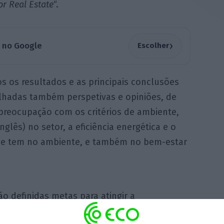
r Real Estate
“.
›
a no Google
Escolher
s os resultados e as principais conclusões
ilhadas também perspetivas e opiniões, de
 preocupação com os critérios de ambiente,
nglês) no setor, a eficiência energética e o
que tem no ambiente, e também no bem-estar
 definidas metas para atingir a
em 2050, e em que são lançados apelos para