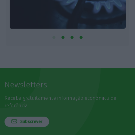
Newsletters
Receba gratuitamente informação económica de
referência
Subscrever