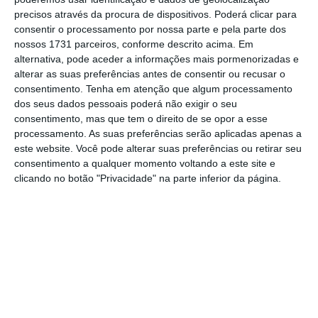
até se agudizam com vários constrangimentos
precisos através da procura de dispositivos. Poderá clicar para
para o concelho”, vincou.
consentir o processamento por nossa parte e pela parte dos
nossos 1731 parceiros, conforme descrito acima. Em
alternativa, pode aceder a informações mais pormenorizadas e
alterar as suas preferências antes de consentir ou recusar o
Jorge Fidalgo exemplifica que “os constantes
consentimento.
Tenha em atenção que algum processamento
cortes de energia estão a afetar a própria
dos seus dados pessoais poderá não exigir o seu
autarquia ao nível do abastecimento de água
consentimento, mas que tem o direito de se opor a esse
processamento. As suas preferências serão aplicadas apenas a
ao concelho, numa altura em que a
este website. Você pode alterar suas preferências ou retirar seu
população aumenta com a chegada dos
consentimento a qualquer momento voltando a este site e
emigrantes”. “
Nós precisamos de colocar água
clicando no botão "Privacidade" na parte inferior da página.
nos depósitos e porque os serviços de
bombagem são alimentados a energia elétrica
temos de ter pessoas 24 por dia a vigiar os
sistemas de abastecimento para saber se os
mesmos estão a funcionar ou não.
Ou seja,
este péssimo serviço da E-REDES- Distribuição
de Energia, S.A., está a condicionar a vida do