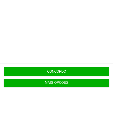
15:21
Força Aérea tem 6,7 milhões para fornecimento
alimentar
15:14
Nors fica com camiões e autocarros da Volvo na
região Centro
CONCORDO
14:56
Marinha com ok de 21 milhões para modernizar
base do Alfeite
MAIS OPÇÕES
EM ATUALIZAÇÃO
14:44
Governo aprova investimento de 1,58 mil milhões
nas redes