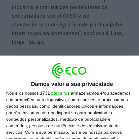
indústria e instituições particulares de
solidariedade social (IPSS) e no
abastecimento de água à rede pública já há
interrupção na bombagem”, explicou à Lusa,
Jorge Fidalgo.
Escolha o ECO como fonte
›
Escolher
preferida no Google
Damos valor à sua privacidade
O autarca do distrito de Bragança referiu que
Nós e os nossos 1731
parceiros
armazenamos e/ou acedemos
mantém “há duas ou três semanas” contacto
a informações num dispositivo, como cookies, e processamos
“permanente” com os responsáveis pela E-
dados pessoais, como identificadores únicos e informações
padrão enviadas por um dispositivo para publicidade e
REDES, que deixaram a garantia de que “estão
conteúdos personalizados, medição de publicidade e
a tentar resolver o problema”
. “A verdade é
conteúdos, pesquisa de audiências e desenvolvimento de
que o tempo vai passando e os problemas
serviços.
Com a sua permissão, nós e os nossos parceiros
poderemos usar identificação e dados de geolocalização