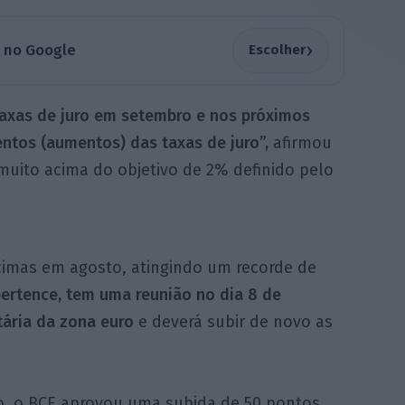
›
a no Google
Escolher
taxas de juro em setembro e nos próximos
tos (aumentos) das taxas de juro”,
afirmou
muito acima do objetivo de 2% definido pelo
cimas em agosto, atingindo um recorde de
ertence, tem uma reunião no dia 8 de
tária da zona euro
e deverá subir de novo as
o, o BCE aprovou uma subida de 50 pontos