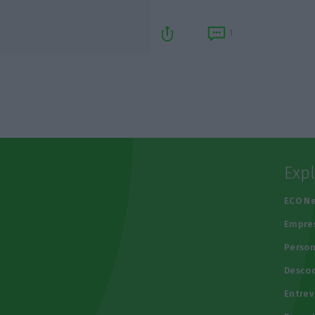
1
Exp
e
ECO N
Empre
Person
Descod
Entrev