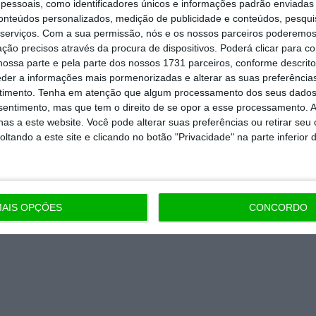
essoais, como identificadores únicos e informações padrão enviadas 
nta, às reportagens e especiais que
conteúdos personalizados, medição de publicidade e conteúdos, pesqui
ória.
serviços.
Com a sua permissão, nós e os nossos parceiros poderemos 
ção precisos através da procura de dispositivos. Poderá clicar para co
ossa parte e pela parte dos nossos 1731 parceiros, conforme descrit
 de apoiar o ECO e os seus
eder a informações mais pormenorizadas e alterar as suas preferência
artida é o jornalismo independente,
timento.
Tenha em atenção que algum processamento dos seus dados
nsentimento, mas que tem o direito de se opor a esse processamento. A
as a este website. Você pode alterar suas preferências ou retirar seu
tando a este site e clicando no botão "Privacidade" na parte inferior 
Assine já
todos os planos
AIS OPÇÕES
CONCORDO