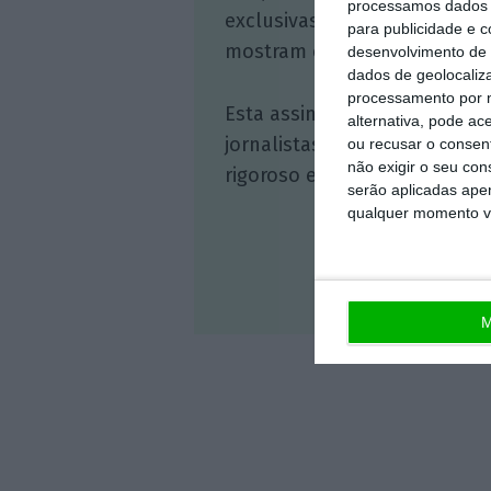
processamos dados p
exclusivas, à opinião que co
para publicidade e 
mostram o outro lado da hist
desenvolvimento de 
dados de geolocaliza
processamento por n
Esta assinatura é uma forma
alternativa, pode ac
jornalistas. A nossa contrap
ou recusar o consen
não exigir o seu co
rigoroso e credível.
serão aplicadas apen
qualquer momento vol
Veja 
M