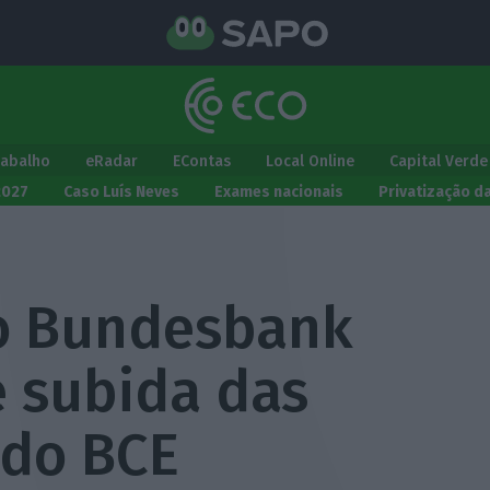
rabalho
eRadar
EContas
Local Online
Capital Verde
2027
Caso Luís Neves
Exames nacionais
Privatização d
o Bundesbank
e subida das
 do BCE