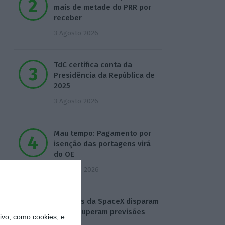
mais de metade do PRR por
receber
3 Agosto 2026
TdC certifica conta da
Presidência da República de
2025
3 Agosto 2026
Mau tempo: Pagamento por
isenção das portagens virá
do OE
4 Agosto 2026
Receitas da SpaceX disparam
92% e superam previsões
vo, como cookies, e