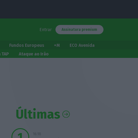
Entrar
Assinatura premium
Fundos Europeus
+M
ECO Avenida
a TAP
Ataque ao Irão
Últimas
16:18