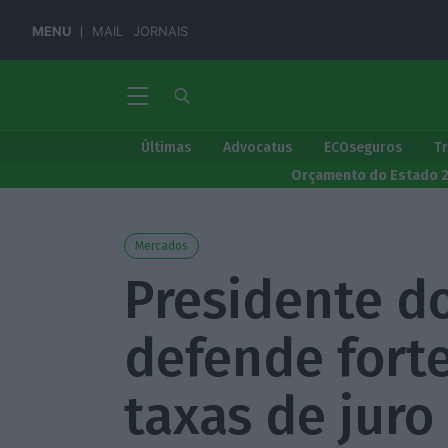
MENU
MAIL
JORNAIS
Últimas
Advocatus
ECOseguros
T
Orçamento do Estado 
Mercados
Presidente d
defende fort
taxas de juro