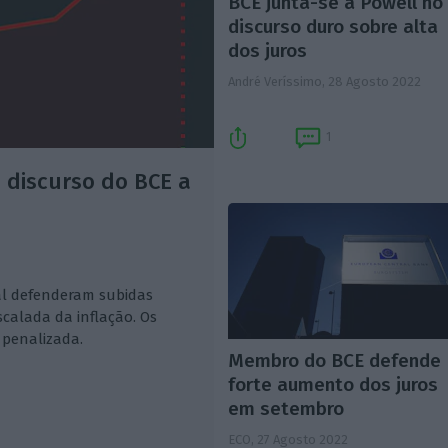
BCE junta-se a Powell no
discurso duro sobre alta
dos juros
André Veríssimo,
28 Agosto 2022
1
 discurso do BCE a
l defenderam subidas
scalada da inflação. Os
 penalizada.
Membro do BCE defende
forte aumento dos juros
em setembro
ECO,
27 Agosto 2022