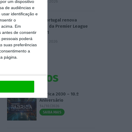
4 Agosto 2026
por um dispositivo
sa de audiências e
usar identificação e
Dazn Portugal renova
nsentir o
direitos da Premier League
o acima. Em
até 2031
s antes de consentir
 pessoais poderá
5 Agosto 2026
s suas preferências
 consentimento a
da página.
Eventos
Fábrica 2030 – 10.º
Aniversário
14/10/2026
SAIBA MAIS