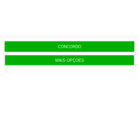
De que forma? Assine o ECO Premium e
tenha acesso a notícias exclusivas, à
opinião que conta, às reportagens e
especiais que mostram o outro lado da
história.
CONCORDO
Esta assinatura é uma forma de apoiar
MAIS OPÇÕES
o ECO e os seus jornalistas. A nossa
contrapartida é o jornalismo
independente, rigoroso e credível.
Assine já
Veja todos os planos