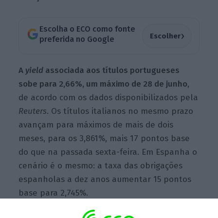
Escolha o ECO como fonte
›
Escolher
preferida no Google
A
yield
associada aos títulos portugueses
sobe para 2,66%, um máximo de 28 de junho
,
de acordo com os dados disponibilizados pela
Reuters
. Os títulos italianos no mesmo prazo
avançam para máximos de mais de dois
meses, para os 3,861%, mais 17 pontos base
do que na passada sexta-feira. Em Espanha o
cenário é o mesmo: a taxa das obrigações
espanholas a dez anos aumentar 15 pontos
base para 2,745%.