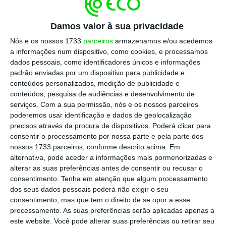
BCE junta-se a Powell no discurso duro sobre alta
Damos valor à sua privacidade
dos juros
Ler Mais
Nós e os nossos 1733
parceiros
armazenamos e/ou acedemos
a informações num dispositivo, como cookies, e processamos
dados pessoais, como identificadores únicos e informações
O discurso mais rígido de membros do BCE no
padrão enviadas por um dispositivo para publicidade e
conteúdos personalizados, medição de publicidade e
simpósio anual de Jackson Hole, no fim de
conteúdos, pesquisa de audiências e desenvolvimento de
semana, deixa os mercados obrigacionistas
serviços.
Com a sua permissão, nós e os nossos parceiros
sob pressão.
Membro da comissão executiva
poderemos usar identificação e dados de geolocalização
precisos através da procura de dispositivos. Poderá clicar para
do banco central, Isabel Schnabel disse que
consentir o processamento por nossa parte e pela parte dos
os bancos centrais correm o risco de
nossos 1733 parceiros, conforme descrito acima. Em
perderem a credibilidade e devem agir com
alternativa, pode aceder a informações mais pormenorizadas e
alterar as suas preferências antes de consentir ou recusar o
força para combater a inflação, mesmo que
consentimento.
Tenha em atenção que algum processamento
custe uma recessão. “Mesmo que entremos
dos seus dados pessoais poderá não exigir o seu
em recessão, temos poucas alternativas
consentimento, mas que tem o direito de se opor a esse
processamento. As suas preferências serão aplicadas apenas a
senão continuar o caminho da normalização”,
este website. Você pode alterar suas preferências ou retirar seu