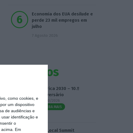
Economia dos EUA desilude e
perde 23 mil empregos em
julho
7 Agosto 2026
Eventos
Fábrica 2030 – 10.º
Aniversário
vo, como cookies, e
14/10/2026
por um dispositivo
SAIBA MAIS
sa de audiências e
usar identificação e
nsentir o
o acima. Em
3.º Local Summit