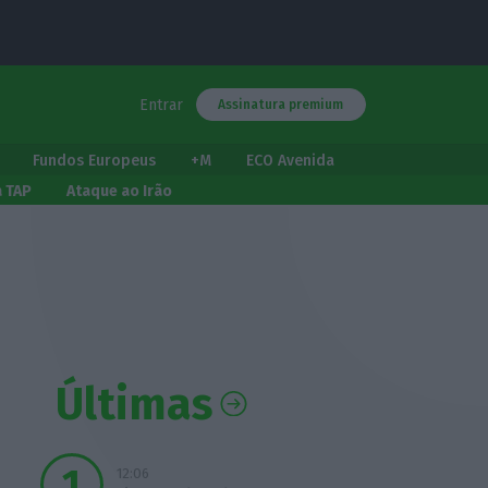
Entrar
Assinatura premium
Fundos Europeus
+M
ECO Avenida
a TAP
Ataque ao Irão
Últimas
12:06