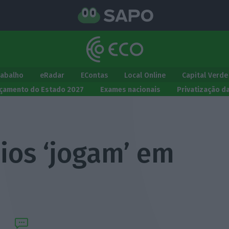
rabalho
eRadar
EContas
Local Online
Capital Verde
çamento do Estado 2027
Exames nacionais
Privatização d
ios ‘jogam’ em