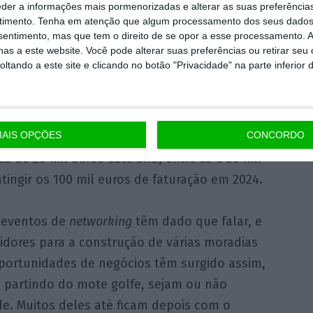
eder a informações mais pormenorizadas e alterar as suas preferência
timento.
Tenha em atenção que algum processamento dos seus dados
rem no projeto para mostrarem os seus
nsentimento, mas que tem o direito de se opor a esse processamento. A
as a este website. Você pode alterar suas preferências ou retirar seu
, no primeiro evento da Charme Eleven, com
tando a este site e clicando no botão "Privacidade" na parte inferior 
um relógio de 15 mil euros
ao vencedor de
têxtil que criou propositadamente um polo
ento”, conta.
AIS OPÇÕES
CONCORDO
s de 20 mil euros este ano, entre 35 e 50 mil
ingir os 100 mil euros de faturação em 2024.
 eventos de
networking
têm dado que falar, e
tidores para a construção de várias moradias
oportunidades de negócios têm surgido assim,
, partindo do mote golfe, sejam ou não
e. Muitos deles até ficam depois com o