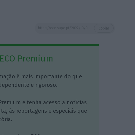
https://eco.sapo.pt/2022/10/01/golfe-e-negocios-jogam-em-amarante/
Copiar
 ECO Premium
mação é mais importante do que
dependente e rigoroso.
Premium e tenha acesso a notícias
nta, às reportagens e especiais que
ória.