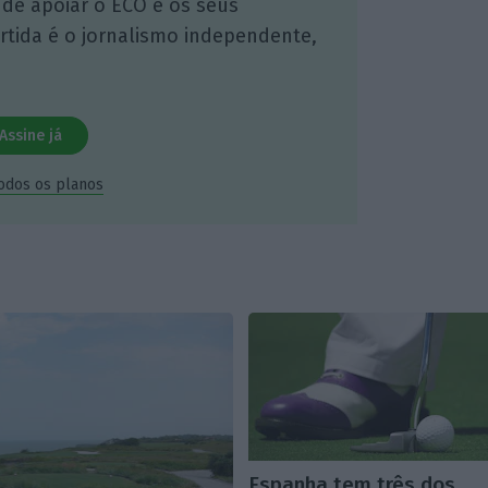
 de apoiar o ECO e os seus
artida é o jornalismo independente,
Assine já
todos os planos
Espanha tem três dos