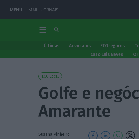
MENU
MAIL
JORNAIS
Últimas
Advocatus
ECOseguros
T
Caso Luís Neves
Or
ECO Local
Golfe e negóc
Amarante
Susana Pinheiro