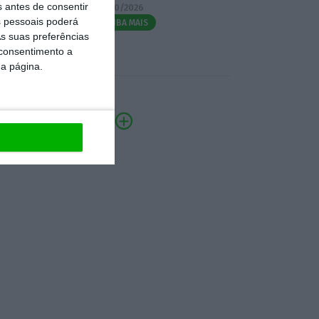
s antes de consentir
07/10/2026
 pessoais poderá
SAIBA MAIS
s suas preferências
 consentimento a
da página.