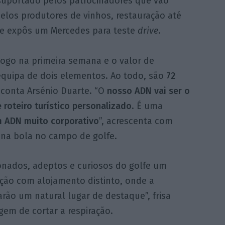
uportado pelos patrocinadores que vão
pelos produtores de vinhos, restauração até
e expôs um Mercedes para teste
drive
.
logo na primeira semana e o valor de
 equipa de dois elementos. Ao todo, são
72
 conta Arsénio Duarte. “O
nosso ADN vai ser o
 roteiro turístico personalizado
. É uma
 ADN muito corporativo
”, acrescenta com
na bola no campo de golfe.
nados, adeptos e curiosos do golfe um
ção com alojamento distinto, onde a
rão um natural lugar de destaque”, frisa
em de cortar a respiração.