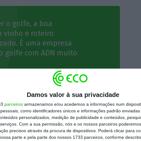
r o golfe, a boa
 vinho e roteiro
lizado. É uma empresa
o golfe com ADN muito
en
Damos valor à sua privacidade
33
parceiros
armazenamos e/ou acedemos a informações num dispositi
essoais, como identificadores únicos e informações padrão enviadas 
conteúdos personalizados, medição de publicidade e conteúdos, pesqui
bom porto, acreditam os dois sócios, e, a
serviços.
Com a sua permissão, nós e os nossos parceiros poderemos 
 manter e de tal forma que o
evento deste ano
ção precisos através da procura de dispositivos. Poderá clicar para co
 sábado de outubro de cada ano
.
ossa parte e pela parte dos nossos 1733 parceiros, conforme descrit