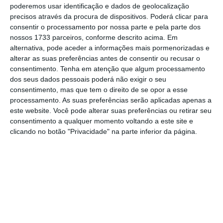
poderemos usar identificação e dados de geolocalização
explica o diretor-geral da associação, Gonçalo
precisos através da procura de dispositivos. Poderá clicar para
Lobo Xavier, ao ECO/Capital Verde.
consentir o processamento por nossa parte e pela parte dos
nossos 1733 parceiros, conforme descrito acima. Em
alternativa, pode aceder a informações mais pormenorizadas e
alterar as suas preferências antes de consentir ou recusar o
Nesse sentido, a APED, em colaboração com a
consentimento.
Tenha em atenção que algum processamento
consultora PwC, elaborou um Roteiro para a
dos seus dados pessoais poderá não exigir o seu
consentimento, mas que tem o direito de se opor a esse
Descarbonização do Setor da Distribuição que
processamento. As suas preferências serão aplicadas apenas a
garante espelhar “a vontade deste setor em
este website. Você pode alterar suas preferências ou retirar seu
ser ativo na resposta aos desafios climáticos”.
consentimento a qualquer momento voltando a este site e
clicando no botão "Privacidade" na parte inferior da página.
Portugal, como todos os países da União
Europeia, tem um conjunto de compromissos
“muito relevante” para as próximas décadas e
o que a APED pretende “é que
este roteiro
seja uma referência para os associados no que
diz respeito às recomendações e prioridades
de atuação”.