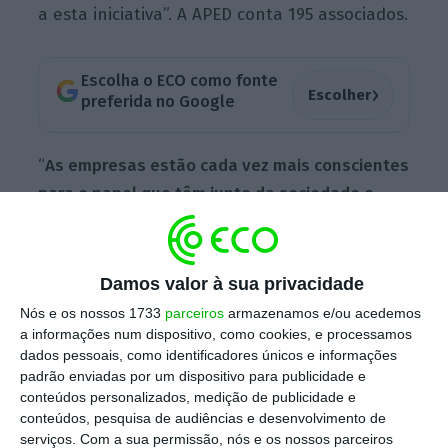
a esta iniciativa”. A APED conta 195 associados.
Escolha o ECO como fonte
›
Escolher
preferida no Google
“
As empresas estão cada vez mais conscientes
para o papel que têm junto da sociedade e
estão atentas ao impacto que a sua atividade
pode ter a curto, médio e longo prazo. Não se
trata de uma tendência.
As empresas
Damos valor à sua privacidade
começam a despertar para as políticas de
Nós e os nossos 1733
parceiros
armazenamos e/ou acedemos
ESG [ambiente, social e de governança] e, em
a informações num dispositivo, como cookies, e processamos
dados pessoais, como identificadores únicos e informações
concreto, para as implicações concretas que
padrão enviadas por um dispositivo para publicidade e
têm na sua operação, no relacionamento
conteúdos personalizados, medição de publicidade e
com os seus públicos, sejam clientes,
conteúdos, pesquisa de audiências e desenvolvimento de
serviços.
Com a sua permissão, nós e os nossos parceiros
fornecedores ou até entidades financiadoras”,