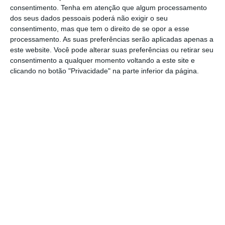
consentimento.
Tenha em atenção que algum processamento
em França, em declarações à agência Lusa.
dos seus dados pessoais poderá não exigir o seu
consentimento, mas que tem o direito de se opor a esse
processamento. As suas preferências serão aplicadas apenas a
este website. Você pode alterar suas preferências ou retirar seu
Greve nacional na Função Pública a 18 de novembro
consentimento a qualquer momento voltando a este site e
Ler Mais
clicando no botão "Privacidade" na parte inferior da página.
Daniela veio até à capital francesa para
participar na manifestação que partiu da
Place d’Italie e que juntou várias centrais
sindicais como a CGT, a Force Ouvrière ou a
Solidaires. Um dos setores estratégicos mais
afetados pela paralisação foram os
transportes, com apenas um em dois
comboios de longo curso a circular e uma
diminuição considerável na circulação do