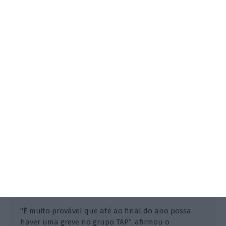
Tripulantes da TAP admitem greve
até final do ano
Lusa,
12 Outubro 2022
"É muito provável que até ao final do ano possa
haver uma greve no grupo TAP”, afirmou o