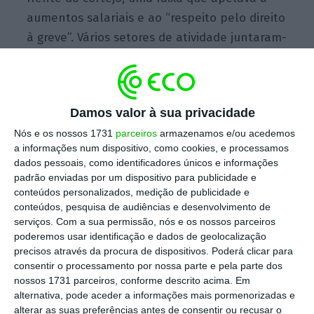
aumentos salariais e ao “respeito pelo direito
à greve”. Vários setores de atividade juntaram-
se ao protesto e aos apelos, como foi o caso
dos serviços públicos (incluindo escolas e
hospitais), energia, transportes públicos,
Damos valor à sua privacidade
agroalimentar e o comércio.
Nós e os nossos 1731
parceiros
armazenamos e/ou acedemos
a informações num dispositivo, como cookies, e processamos
“
Compreendo completamente os
dados pessoais, como identificadores únicos e informações
trabalhadores das refinarias e vou ser muito
padrão enviadas por um dispositivo para publicidade e
conteúdos personalizados, medição de publicidade e
franca, temos discussões internas porque os
conteúdos, pesquisa de audiências e desenvolvimento de
ricos vão sempre encontrar alguém para estar
serviços.
Com a sua permissão, nós e os nossos parceiros
na fila na bomba de gasolina e os pobres, que
poderemos usar identificação e dados de geolocalização
precisos através da procura de dispositivos. Poderá clicar para
trabalham, estão em dificuldades
, mas sem
consentir o processamento por nossa parte e pela parte dos
uma greve dura não haverá resultados. E ela
nossos 1731 parceiros, conforme descrito acima. Em
será dura para todos”, disse Daniela,
alternativa, pode aceder a informações mais pormenorizadas e
alterar as suas preferências antes de consentir ou recusar o
sindicalista da EDF, maior empresa de energia