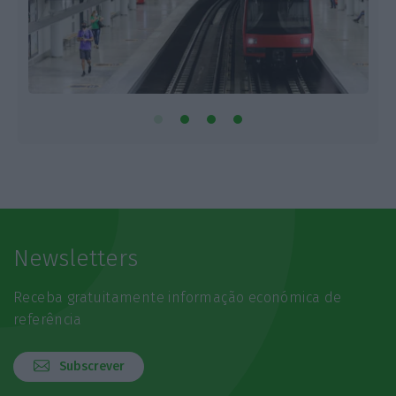
Newsletters
Receba gratuitamente informação económica de
referência
Subscrever