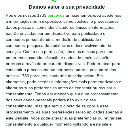
pelo ministro das Finanças, Fernando Medina.
Damos valor à sua privacidade
Nós e os nossos 1733
parceiros
armazenamos e/ou acedemos
a informações num dispositivo, como cookies, e processamos
Em comunicado, divulgado na terça-feira à
dados pessoais, como identificadores únicos e informações
noite, o governante explicou que tomou a
padrão enviadas por um dispositivo para publicidade e
conteúdos personalizados, medição de publicidade e
decisão para “
preservar a autoridade política
conteúdos, pesquisa de audiências e desenvolvimento de
do Ministério das Finanças num momento
serviços.
Com a sua permissão, nós e os nossos parceiros
particularmente sensível na vida de milhões
poderemos usar identificação e dados de geolocalização
precisos através da procura de dispositivos. Poderá clicar para
de portugueses
”.
consentir o processamento por nossa parte e pela parte dos
nossos 1733 parceiros, conforme descrito acima. Em
Alexandra Reis esteve envolvida nos últimos
alternativa, pode aceder a informações mais pormenorizadas e
alterar as suas preferências antes de consentir ou recusar o
dias numa polémica relacionada com a TAP,
consentimento.
Tenha em atenção que algum processamento
após o Correio da Manhã ter noticiado no
dos seus dados pessoais poderá não exigir o seu
sábado que esta
recebeu uma indemnização
consentimento, mas que tem o direito de se opor a esse
processamento. As suas preferências serão aplicadas apenas a
no valor de 500 mil euros por sair
este website. Você pode alterar suas preferências ou retirar seu
antecipadamente do cargo de administradora
consentimento a qualquer momento voltando a este site e