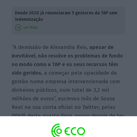
Desde 2020 já renunciaram 5 gestores da TAP sem
indemnização
Ler Mais
“A demissão de Alexandra Reis,
apesar de
inevitável, não resolve os problemas de fundo
no modo como a TAP e os seus recursos têm
sido geridos,
a começar pela opacidade da
gestão numa empresa intervencionada com
dinheiros públicos, num total de 3,2 mil
milhões de euros”, escreveu Inês de Sousa
Real na sua conta oficial no Twitter, pelas
00h15 desta quarta-feira, pouco depois de ter
sido anunciado que
Alexandra Reis tinha
apresentado o pedido de demissão, solicitado