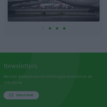
Newsletters
Receba gratuitamente informação económica de
referência
Subscrever