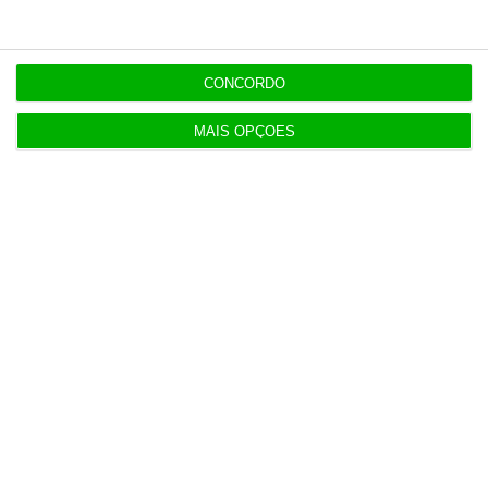
excluir rival
CONCORDO
MAIS OPÇÕES
Populares
Preparados para o inesperado?
4 Agosto 2026
Do IVA à TSU. As (poucas) obrigações fiscais de
agosto
3 Agosto 2026
Sérvulo assessora SCP na compra do Holmes
Place Alvalade