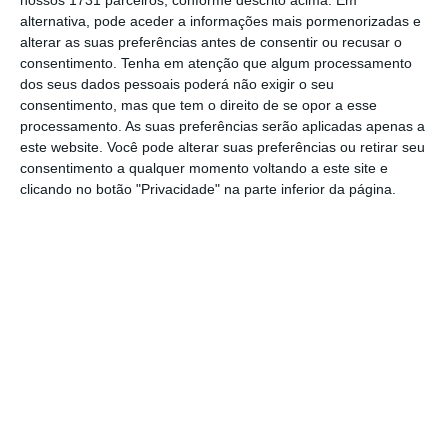
na íntegra ao Estado.
nossos 1731 parceiros, conforme descrito acima. Em
alternativa, pode aceder a informações mais pormenorizadas e
alterar as suas preferências antes de consentir ou recusar o
O grupo da British Airways e da Iberia é um dos
consentimento.
Tenha em atenção que algum processamento
interessados
na transportadora portuguesa,
dos seus dados pessoais poderá não exigir o seu
consentimento, mas que tem o direito de se opor a esse
a par da Lufthansa e da Air France – KLM,
processamento. As suas preferências serão aplicadas apenas a
embora fosse visto pelo anterior ministro das
este website. Você pode alterar suas preferências ou retirar seu
Infraestruturas, Pedro Nuno Santos, como
consentimento a qualquer momento voltando a este site e
clicando no botão "Privacidade" na parte inferior da página.
podendo ameaçar o
hub
no aeroporto de
Lisboa.
O CEO da Ryanair prevê que as fusões e
aquisições na aviação europeia vão continuar
nas próximas semanas. Uma das operações
em curso é a venda da ITA, sucessora da
Alitalia, que para O’Leary “provavelmente
acabará na Lufthansa nos próximos três ou