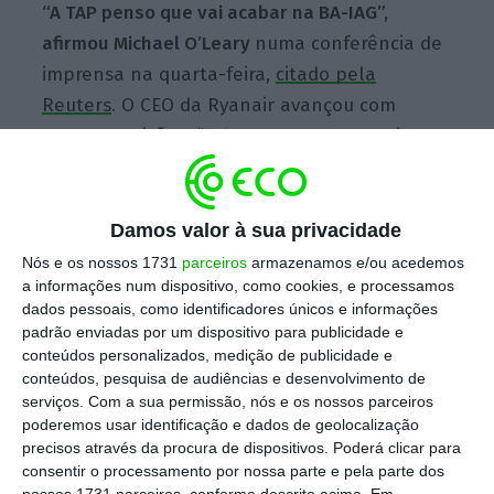
“A TAP penso que vai acabar na BA-IAG”,
afirmou Michael O’Leary
numa conferência de
imprensa na quarta-feira,
citado pela
Reuters
. O CEO da Ryanair avançou com
outras previsões: “Acho que a easyJet vai
acabar por ser comprada pela BA ou pela Air
France ou os dois em conjunto e a Lufthansa
vai comprar a Wizz”.
Damos valor à sua privacidade
Nós e os nossos 1731
parceiros
armazenamos e/ou acedemos
a informações num dispositivo, como cookies, e processamos
O Governo pretende privatizar a companhia
dados pessoais, como identificadores únicos e informações
padrão enviadas por um dispositivo para publicidade e
aérea portuguesa este ano
, tendo a
TAP já
conteúdos personalizados, medição de publicidade e
contratado uma consultora, a Evercore
, para
conteúdos, pesquisa de audiências e desenvolvimento de
o efeito. O primeiro-ministro afirmou a
serviços.
Com a sua permissão, nós e os nossos parceiros
poderemos usar identificação e dados de geolocalização
semana passada no Parlamento que admite
precisos através da procura de dispositivos. Poderá clicar para
vender a totalidade do capital, que pertence
consentir o processamento por nossa parte e pela parte dos