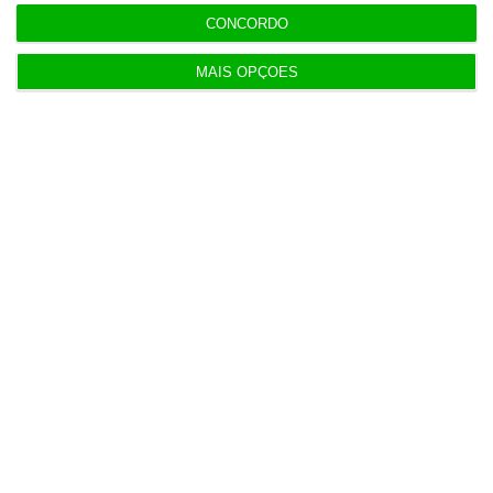
CONCORDO
5 Agosto 2026
MAIS OPÇÕES
Ministro garante entrada a “todos os imigrantes”
com emprego
Populares
O fenómeno MrBeast
1 Agosto 2026
Multas a empresas por trabalho não declarado
perto das 7 mil