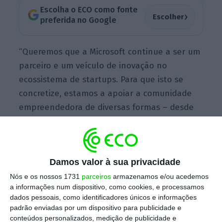
Escolha o ECO como fonte
›
Escolher
preferida no Google
“Queremos que a Microsoft continue a ser um
parceiro e um veículo de inovação no
ecossistema de startups. Para que isto se
concretize, estamos a apoiar a comunidade
empreendedora de diversas formas – desde
programas de incubação e aceleração,
promoção de oportunidades em eventos com
speakers
e mentoria, até à disponibilização
Damos valor à sua privacidade
dos nossos escritórios. Iniciativas como
‘Coworking Thursdays’ alinham perfeitamente
Nós e os nossos 1731
parceiros
armazenamos e/ou acedemos
a informações num dispositivo, como cookies, e processamos
na fórmula que temos em prática e no
dados pessoais, como identificadores únicos e informações
dinamismo que queremos promover para
padrão enviadas por um dispositivo para publicidade e
ajudar as empresas a crescer”, explica
conteúdos personalizados, medição de publicidade e