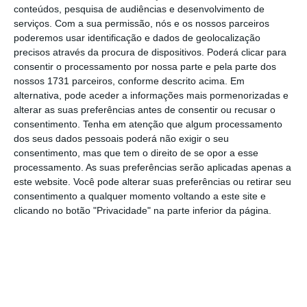
conteúdos, pesquisa de audiências e desenvolvimento de
Francisco España, diretor executivo de
serviços.
Com a sua permissão, nós e os nossos parceiros
startups e nativos digitais da Microsoft
poderemos usar identificação e dados de geolocalização
Portugal, em comunicado.
precisos através da procura de dispositivos. Poderá clicar para
consentir o processamento por nossa parte e pela parte dos
nossos 1731 parceiros, conforme descrito acima. Em
alternativa, pode aceder a informações mais pormenorizadas e
Francisco España lidera direção de startups da
alterar as suas preferências antes de consentir ou recusar o
Microsoft
consentimento.
Tenha em atenção que algum processamento
dos seus dados pessoais poderá não exigir o seu
Ler Mais
consentimento, mas que tem o direito de se opor a esse
processamento. As suas preferências serão aplicadas apenas a
este website. Você pode alterar suas preferências ou retirar seu
A atividade decorre no âmbito das “Coworking
consentimento a qualquer momento voltando a este site e
Thursdays”, uma iniciativa da 351 Associação
clicando no botão "Privacidade" na parte inferior da página.
Portuguesa de Startups, Made of Lisboa,
alphaCoimba, Acredita Portugal, CMX Connect
Portugal, Grow Remote, Croissant,
CreativeMornings Lisbon, Startup Grind
Lisbon, Lisbon Digital Nomads e Nomadx,