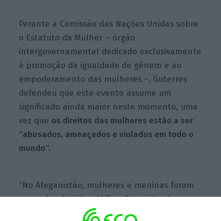
Perante a Comissão das Nações Unidas sobre
o Estatuto da Mulher – órgão
intergovernamental dedicado exclusivamente
à promoção da igualdade de género e ao
empoderamento das mulheres –, Guterres
defendeu que este evento assume um
significado ainda maior neste momento, uma
vez que
os direitos das mulheres estão a ser
“abusados, ameaçados e violados em todo o
mundo”.
“No Afeganistão, mulheres e meninas foram
apagadas da vida pública. Em muitos lugares,
os direitos sexuais e reprodutivos das