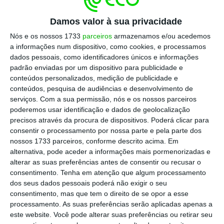
mulheres estão a ser revertidos. Em alguns
países, as meninas que vão à escola correm o
Damos valor à sua privacidade
risco de serem sequestradas e agredidas. Em
Nós e os nossos 1733
parceiros
armazenamos e/ou acedemos
outros, a polícia ataca mulheres vulneráveis
a informações num dispositivo, como cookies, e processamos
dados pessoais, como identificadores únicos e informações
que juraram proteger”, relatou.
padrão enviadas por um dispositivo para publicidade e
conteúdos personalizados, medição de publicidade e
De acordo com a ONU, a igualdade de género
conteúdos, pesquisa de audiências e desenvolvimento de
serviços.
Com a sua permissão, nós e os nossos parceiros
regista na atualidade atrasos de centenas de
poderemos usar identificação e dados de geolocalização
anos, com alguns países a oporem-se até
precisos através da procura de dispositivos. Poderá clicar para
mesmo à inclusão de uma perspetiva de
consentir o processamento por nossa parte e pela parte dos
nossos 1733 parceiros, conforme descrito acima. Em
género nas negociações multilaterais. “O
alternativa, pode aceder a informações mais pormenorizadas e
patriarcado está a dar luta. Mas nós também.
alterar as suas preferências antes de consentir ou recusar o
Estou aqui para dizer alto e claro:
as Nações
consentimento.
Tenha em atenção que algum processamento
dos seus dados pessoais poderá não exigir o seu
Unidas estão com as mulheres e meninas em
consentimento, mas que tem o direito de se opor a esse
todos os lugares”,
frisou o ex-primeiro-
processamento. As suas preferências serão aplicadas apenas a
ministro português.
este website. Você pode alterar suas preferências ou retirar seu