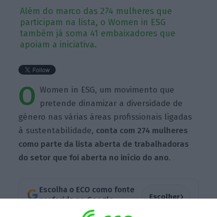
Além do marco das 274 mulheres que
participam na lista, o Women in ESG
também já soma 41 embaixadores que
apoiam a iniciativa.
O
Women in ESG, um movimento que
pretende dinamizar a diversidade de
género nas várias áreas profissionais ligadas
à sustentabilidade,
conta com 274 mulheres
como parte da lista aberta de trabalhadoras
do setor que foi aberta no início do ano
.
Escolha o ECO como fonte
›
Escolher
preferida no Google