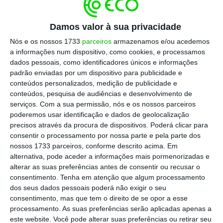
O número é anunciado, através de
Damos valor à sua privacidade
comunicado, depois de, no dia 2 de março, ter
tido lugar o primeiro evento presencial, no
Nós e os nossos 1733
parceiros
armazenamos e/ou acedemos
a informações num dispositivo, como cookies, e processamos
qual participara 100 pessoas. O mote foi
dados pessoais, como identificadores únicos e informações
“Viagem à Igualdade de Género em Portugal”.
padrão enviadas por um dispositivo para publicidade e
conteúdos personalizados, medição de publicidade e
conteúdos, pesquisa de audiências e desenvolvimento de
serviços.
Com a sua permissão, nós e os nossos parceiros
Além do marco das 274 mulheres que
poderemos usar identificação e dados de geolocalização
participam na lista, na qual estão ativos 41
precisos através da procura de dispositivos. Poderá clicar para
embaixadores,
foi anunciado neste evento o
consentir o processamento por nossa parte e pela parte dos
nossos 1733 parceiros, conforme descrito acima. Em
projeto Trio Talks ESG
, que decorrerá entre
alternativa, pode aceder a informações mais pormenorizadas e
abril e junho. Serão na prática três
alterar as suas preferências antes de consentir ou recusar o
conferências, uma em cada mês, que se
consentimento.
Tenha em atenção que algum processamento
dos seus dados pessoais poderá não exigir o seu
debruçaram sobre temas ambientais, sociais
consentimento, mas que tem o direito de se opor a esse
e de governança por esta mesma ordem.
processamento. As suas preferências serão aplicadas apenas a
este website. Você pode alterar suas preferências ou retirar seu