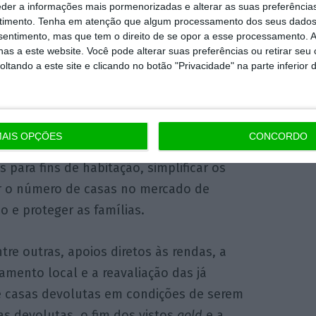
eder a informações mais pormenorizadas e alterar as suas preferência
lei referentes aos apoios ao crédito à
timento.
Tenha em atenção que algum processamento dos seus dados
nsentimento, mas que tem o direito de se opor a esse processamento. A
sua consulta pública esta segunda-feira,
as a este website. Você pode alterar suas preferências ou retirar seu
dos no Conselho de Ministros na quinta-feira,
tando a este site e clicando no botão "Privacidade" na parte inferior 
rapidamente possível
“, segundo a tutela.
Governo tem um
custo estimado em 900
AIS OPÇÕES
CONCORDO
crise da habitação com cinco eixos:
 para fins de habitação, simplificar os
r o número de casas no mercado de
 e proteger as famílias.
re outras, apoios diretos às rendas, a
amento local e a reavaliação das já
e casas devolutas em condições de serem
as devolutas, o fim dos vistos
gold
e a