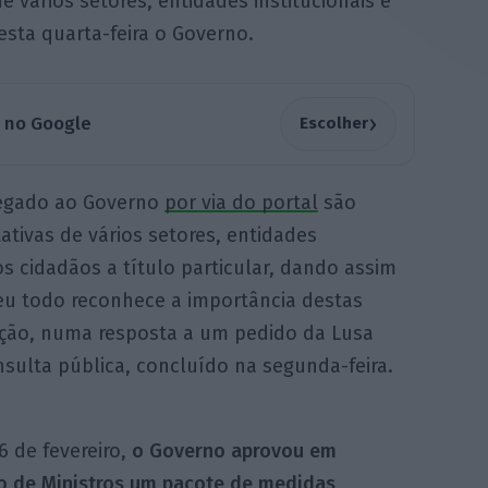
e vários setores, entidades institucionais e
esta quarta-feira o Governo.
›
a no Google
Escolher
hegado ao Governo
por via do portal
são
ativas de vários setores, entidades
s cidadãos a título particular, dando assim
seu todo reconhece a importância destas
tação, numa resposta a um pedido da Lusa
nsulta pública, concluído na segunda-feira.
6 de fevereiro,
o Governo aprovou em
o de Ministros um pacote de medidas