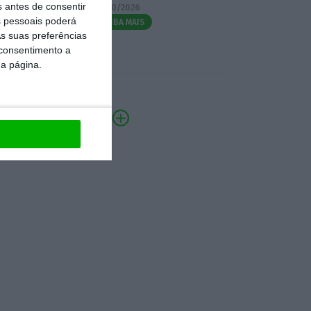
s antes de consentir
07/10/2026
 pessoais poderá
SAIBA MAIS
s suas preferências
 consentimento a
da página.