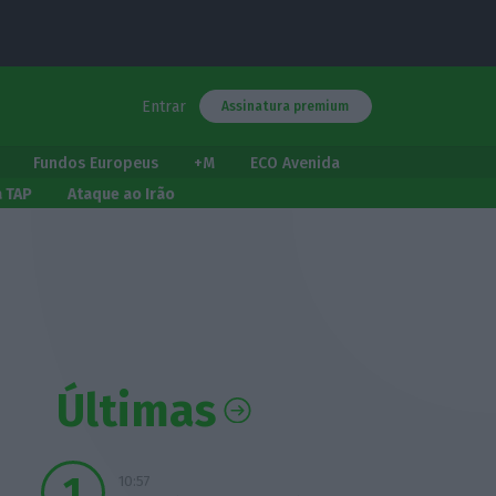
Entrar
Assinatura premium
Fundos Europeus
+M
ECO Avenida
a TAP
Ataque ao Irão
Últimas
10:57