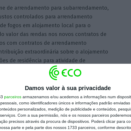
gime de arrendamento para subarrendamento,
custos controlados para arrendamento
a de fogos em alojamento local para o
do valor das rendas nos novos contratos de
nos com contratos de arrendamento
ntribuição extraordinária sobre o alojamento
ões de residência para atividade de
cais e de impostos.
riação de um balcão que agregue os Serviços
Damos valor à sua privacidade
to (SIMA) e o Balcão Nacional do
33
parceiros
armazenamos e/ou acedemos a informações num dispositi
essoais, como identificadores únicos e informações padrão enviadas 
ificar procedimentos e a harmonizar o
conteúdos personalizados, medição de publicidade e conteúdos, pesqui
simplificação e agilização dos
serviços.
Com a sua permissão, nós e os nossos parceiros poderemos 
amento e das operações urbanísticas.
ção precisos através da procura de dispositivos. Poderá clicar para co
ossa parte e pela parte dos nossos 1733 parceiros, conforme descrit