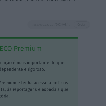
https://eco.sapo.pt/2023/03/15/consulta-publica-do-programa-mais-habitacao-teve-mais-de-2-000-contributos/
Copiar
 ECO Premium
mação é mais importante do que
dependente e rigoroso.
Premium e tenha acesso a notícias
nta, às reportagens e especiais que
ória.