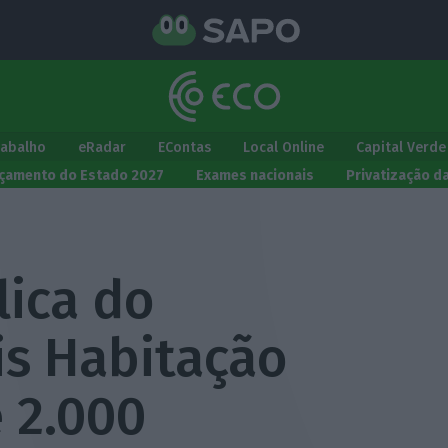
rabalho
eRadar
EContas
Local Online
Capital Verde
çamento do Estado 2027
Exames nacionais
Privatização d
lica do
s Habitação
 2.000