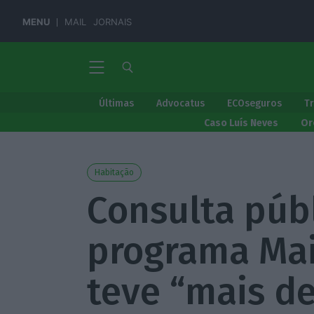
MENU
MAIL
JORNAIS
Últimas
Advocatus
ECOseguros
T
Caso Luís Neves
Or
Habitação
Consulta púb
programa Mai
teve “mais de