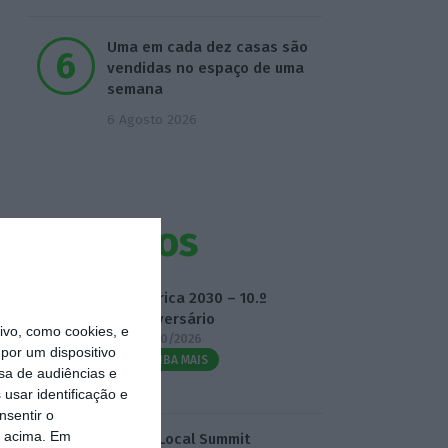
Uma em cada dez casas são
vendidas no espaço de uma
semana
6 Agosto 2026
Eventos
Fábrica 2030 – 10.º
Aniversário
vo, como cookies, e
14/10/2026
por um dispositivo
SAIBA MAIS
sa de audiências e
usar identificação e
nsentir o
o acima. Em
3.º Local Summit