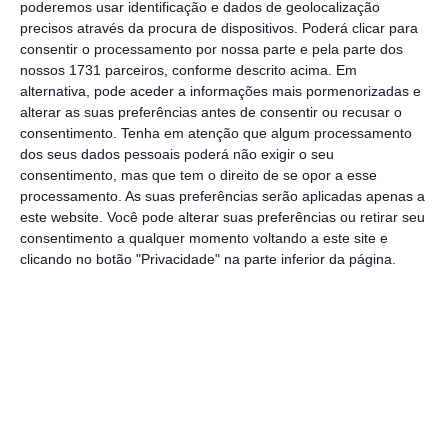
poderemos usar identificação e dados de geolocalização
mesmos meses de 2019, mas
a partir de maio
precisos através da procura de dispositivos. Poderá clicar para
consentir o processamento por nossa parte e pela parte dos
de 2022, a diferença tornou-se menos
nossos 1731 parceiros, conforme descrito acima. Em
percetível.
“No restante ano, as dormidas no
alternativa, pode aceder a informações mais pormenorizadas e
alojamento turístico foram menos de 5%
alterar as suas preferências antes de consentir ou recusar o
consentimento.
Tenha em atenção que algum processamento
inferiores às de 2019, sendo que nos meses
dos seus dados pessoais poderá não exigir o seu
de julho, agosto, setembro e outubro foram
consentimento, mas que tem o direito de se opor a esse
menos de 1% inferiores às dos meses
processamento. As suas preferências serão aplicadas apenas a
este website. Você pode alterar suas preferências ou retirar seu
homólogos de 2019”, indica o gabinete de
consentimento a qualquer momento voltando a este site e
estatísticas europeu.
clicando no botão "Privacidade" na parte inferior da página.