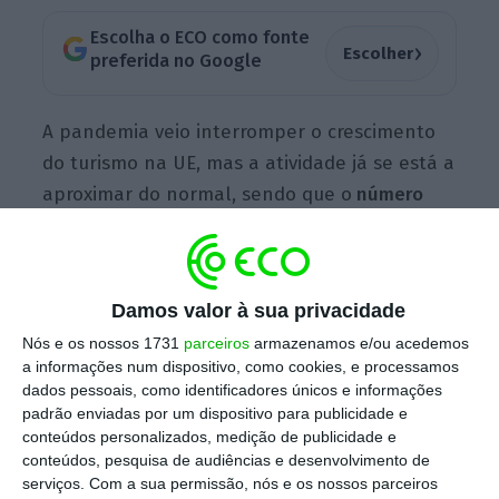
Escolha o ECO como fonte
›
Escolher
preferida no Google
A pandemia veio interromper o crescimento
do turismo na UE, mas a atividade já se está a
aproximar do normal, sendo que o
número
total de dormidas no alojamento turístico da
UE atingiu 2,73 mil milhões em 2022,
de acordo
com os dados revelados pelo Eurostat esta
Damos valor à sua privacidade
quarta-feira. Isto representa uma diferença
Nós e os nossos 1731
parceiros
armazenamos e/ou acedemos
de 5% face ao número de dormidas em 2019,
a informações num dispositivo, como cookies, e processamos
e uma subida de 49% face a 2021.
dados pessoais, como identificadores únicos e informações
padrão enviadas por um dispositivo para publicidade e
conteúdos personalizados, medição de publicidade e
conteúdos, pesquisa de audiências e desenvolvimento de
O ano de 2022 ainda começou com níveis
serviços.
Com a sua permissão, nós e os nossos parceiros
“tímidos” de turismo, muito inferiores aos