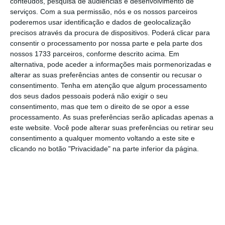
conteúdos, pesquisa de audiências e desenvolvimento de
foram ouvidos os representantes dos setores
serviços.
Com a sua permissão, nós e os nossos parceiros
da produção, transformação e distribuição de
poderemos usar identificação e dados de geolocalização
precisos através da procura de dispositivos. Poderá clicar para
produtos agroalimentares.
consentir o processamento por nossa parte e pela parte dos
nossos 1733 parceiros, conforme descrito acima. Em
alternativa, pode aceder a informações mais pormenorizadas e
Em comunicado, a plataforma esclarece que
alterar as suas preferências antes de consentir ou recusar o
consentimento.
Tenha em atenção que algum processamento
o objetivo da reunião foi “aprofundar o
dos seus dados pessoais poderá não exigir o seu
diálogo com os representantes dos diversos
consentimento, mas que tem o direito de se opor a esse
setores da cadeia de abastecimento sobre a
processamento. As suas preferências serão aplicadas apenas a
este website. Você pode alterar suas preferências ou retirar seu
conjuntura, bem como os motivos, que
consentimento a qualquer momento voltando a este site e
conduziram ao aumento do preço dos bens
clicando no botão "Privacidade" na parte inferior da página.
alimentares”.
Da parte do
Governo
– que saúda o encontro
– foi assegurado que
haverá uma continuidade
da promoção do diálogo entre os vários