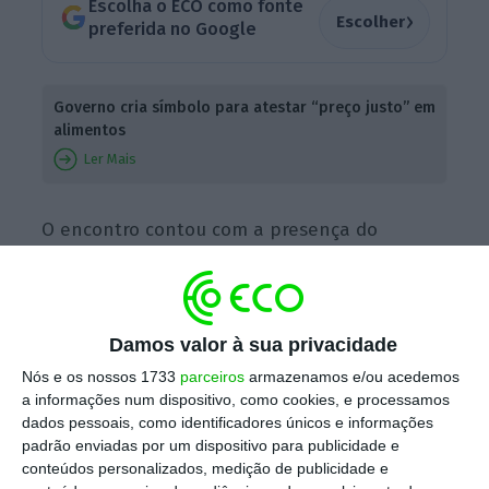
Escolha o ECO como fonte
›
Escolher
preferida no Google
Governo cria símbolo para atestar “preço justo” em
alimentos
Ler Mais
O encontro contou com a presença do
ministro da Economia e do Mar, António Costa
Silva, da ministra da Agricultura e da
Alimentação, Maria do Céu Antunes, do
Damos valor à sua privacidade
Secretário de Estado Adjunto do primeiro-
Nós e os nossos 1733
parceiros
armazenamos e/ou acedemos
ministro, António Mendonça Mendes, do
a informações num dispositivo, como cookies, e processamos
Secretário de Estado do Turismo, Comércio e
dados pessoais, como identificadores únicos e informações
Serviços, Nuno Fazenda, e do Secretário de
padrão enviadas por um dispositivo para publicidade e
conteúdos personalizados, medição de publicidade e
Estado da Agricultura, Gonçalo Rodrigues, e