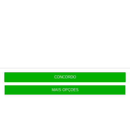
Honda HR-V: a razão vence a moda no trânsito e
nas férias
12:34
Eclipse. Dos óculos grátis aos telescópios de 12
mil euros
12:09
Benfica lança petição pela suspensão dos direitos
de TV
CONCORDO
MAIS OPÇÕES
11:49
Multicare foca website como ponto de acesso à
área saúde