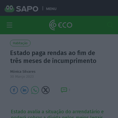
MENU
Habitação
Estado paga rendas ao fim de
três meses de incumprimento
Mónica Silvares
30 Março 2023
1
Estado avalia a situação do arrendatário e
poderá cobrar a dívida pelos meios legais