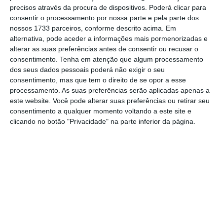
precisos através da procura de dispositivos. Poderá clicar para
decorrer de uma situação social, que careça
consentir o processamento por nossa parte e pela parte dos
da resposta do Estado, antecipar essa
nossos 1733 parceiros, conforme descrito acima. Em
resposta”, precisou Marina Gonçalves.
alternativa, pode aceder a informações mais pormenorizadas e
alterar as suas preferências antes de consentir ou recusar o
consentimento.
Tenha em atenção que algum processamento
dos seus dados pessoais poderá não exigir o seu
Tributação sobre rendas pode baixar de 28% para
consentimento, mas que tem o direito de se opor a esse
5%
processamento. As suas preferências serão aplicadas apenas a
Ler Mais
este website. Você pode alterar suas preferências ou retirar seu
consentimento a qualquer momento voltando a este site e
clicando no botão "Privacidade" na parte inferior da página.
Depois de o pedido dar entrada no balcão de
arrendamento, o Estado avalia a situação do
arrendatário e “poderá cobrar a dívida pelos
meios legais que atualmente estão ao seu
dispor para qualquer outra dívida”, ou, “em
situações de carência de meios, garantir a
articulação com a Segurança Social para que