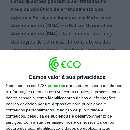
Estas questões passam a ser tratadas no
novo balcão único de arrendamento que
agrega o Serviço de Injunção em Matéria de
Arrendamento (SIMA) e o Balcão Nacional do
Arrendamento (BNA).
“Não há uma mudança
das regras de denúncia do contrato ou dos
três meses de renda em atraso”, garantiu em
conferência de imprensa a ministra da
Habitação.
Damos valor à sua privacidade
Nós e os nossos 1733
parceiros
armazenamos e/ou acedemos
O objetivo foi responder aos pedidos de
a informações num dispositivo, como cookies, e processamos
simplificação e agilização do procedimento
dados pessoais, como identificadores únicos e informações
que já existe por parte dos senhorios, mas
padrão enviadas por um dispositivo para publicidade e
conteúdos personalizados, medição de publicidade e
também “fazer duas intervenções logo no
conteúdos, pesquisa de audiências e desenvolvimento de
início do procedimento que é garantir a renda
serviços.
Com a sua permissão, nós e os nossos parceiros
ao senhorio e no caso de o incumprimento
poderemos usar identificação e dados de geolocalização