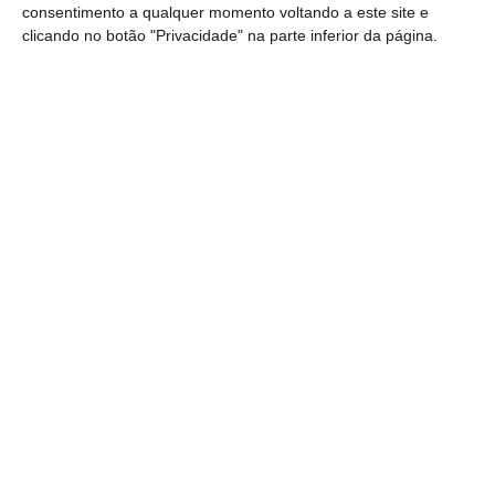
consentimento a qualquer momento voltando a este site e
6% e 3% do total, respetivamente.
clicando no botão "Privacidade" na parte inferior da página.
Nesse ano, indica o gabinete de estatísticas
europeu,
cerca de 98% da energia produzida
em Portugal teve origens em fontes
renováveis
—
percentagem apenas
ultrapassada por
Malta
, onde as renováveis
foram a única e exclusiva fonte de energia
produzida no país, e a
Letónia
(99,5%).
Em sentido inverso, os combustíveis sólidos
continuaram a ser a principal fonte de
energia em países como a Polónia (72%),
Estónia (56%) e a República Checa (96%).
Entre os 27 Estados-membros, os Países