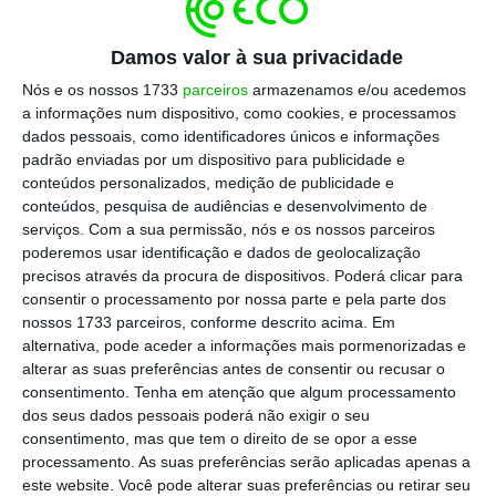
Segundo os
dados
divulgados esta segunda-
Damos valor à sua privacidade
feira pelo Eurostat, em 2021,
41% do total de
Nós e os nossos 1733
parceiros
armazenamos e/ou acedemos
energia no bloco europeu teve origens em
a informações num dispositivo, como cookies, e processamos
fontes renováveis
— uma realidade que
dados pessoais, como identificadores únicos e informações
acontece desde 2016, altura em que as
padrão enviadas por um dispositivo para publicidade e
conteúdos personalizados, medição de publicidade e
energias “verdes” ultrapassam a energia
conteúdos, pesquisa de audiências e desenvolvimento de
nuclear pela primeira vez. Nesse ano,
31% da
serviços.
Com a sua permissão, nós e os nossos parceiros
energia na UE era atómica.
poderemos usar identificação e dados de geolocalização
precisos através da procura de dispositivos. Poderá clicar para
consentir o processamento por nossa parte e pela parte dos
nossos 1733 parceiros, conforme descrito acima. Em
Entre as posições minoritárias, surgem os
alternativa, pode aceder a informações mais pormenorizadas e
combustíveis sólidos, como a lenha ou
alterar as suas preferências antes de consentir ou recusar o
consentimento.
Tenha em atenção que algum processamento
carvão, que representaram 18% do total de
dos seus dados pessoais poderá não exigir o seu
energia produzida nos 27 Estados-membros,
consentimento, mas que tem o direito de se opor a esse
em 2021, enquanto a energia proveniente do
processamento. As suas preferências serão aplicadas apenas a
este website. Você pode alterar suas preferências ou retirar seu
gás natural e do petróleo foi equivalente e