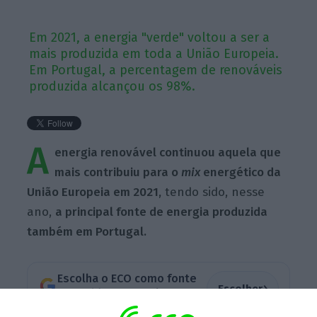
Em 2021, a energia "verde" voltou a ser a
mais produzida em toda a União Europeia.
Em Portugal, a percentagem de renováveis
produzida alcançou os 98%.
A
energia renovável continuou aquela que
mais contribuiu para o
mix
energético da
União Europeia em 2021,
tendo sido, nesse
ano,
a principal fonte de energia produzida
também em Portugal.
Escolha o ECO como fonte
›
Escolher
preferida no Google