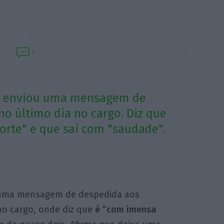
3
AP enviou uma mensagem de
o último dia no cargo. Diz que
rte" e que sai com "saudade".
u uma mensagem de despedida aos
no cargo, onde diz que
é “com imensa