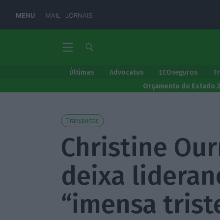
MENU
MAIL
JORNAIS
Últimas
Advocatus
ECOseguros
T
Orçamento do Estado 
Transportes
Christine Ou
deixa lidera
“imensa trist