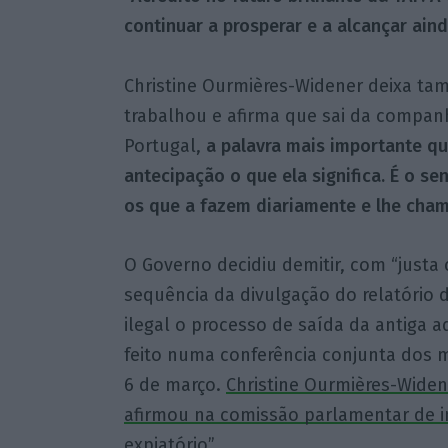
continuar a prosperar e a alcançar ain
Christine Ourmières-Widener deixa ta
trabalhou e afirma que sai da compan
Portugal,
a palavra mais importante que
antecipação o que ela significa. É o s
os que a fazem diariamente e lhe cha
O Governo decidiu demitir, com “justa 
sequência da divulgação do relatório 
ilegal o processo de saída da antiga a
feito numa conferência conjunta dos mi
6 de março.
Christine Ourmières-Widen
afirmou na comissão parlamentar de i
expiatório”
.