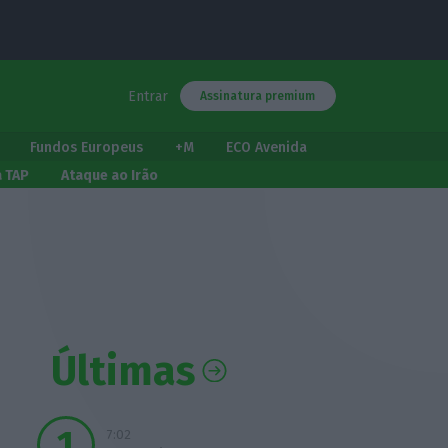
Entrar
Assinatura premium
Fundos Europeus
+M
ECO Avenida
a TAP
Ataque ao Irão
Últimas
7:02