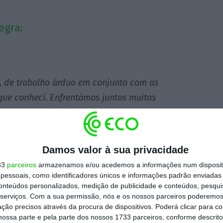
egra:
s, de trabalho árduo em conjunto com as
ue conheci. Enfrentámos juntos muitos
a, a determinação e o foco. Graças ao trabalho
guimos superar muitos desafios e alcançar
Damos valor à sua privacidade
33
parceiros
armazenamos e/ou acedemos a informações num dispositi
daquela em que entrei.
essoais, como identificadores únicos e informações padrão enviadas 
conteúdos personalizados, medição de publicidade e conteúdos, pesqui
serviços.
Com a sua permissão, nós e os nossos parceiros poderemos 
eu à pandemia do Covid-19 e já recuperou
ção precisos através da procura de dispositivos. Poderá clicar para co
ossa parte e pela parte dos nossos 1733 parceiros, conforme descrit