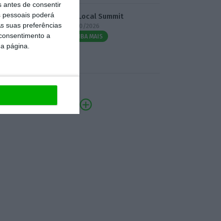
s antes de consentir
 pessoais poderá
3.º Local Summit
s suas preferências
07/10/2026
 consentimento a
SAIBA MAIS
da página.