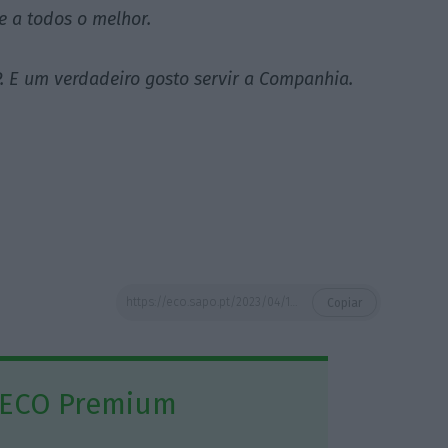
e a todos o melhor.
. E um verdadeiro gosto servir a Companhia.
https://eco.sapo.pt/2023/04/13/christine-ourmiere-widener-deixa-lideranca-da-tap-com-imensa-tristeza-e-saudade/
Copiar
 ECO Premium