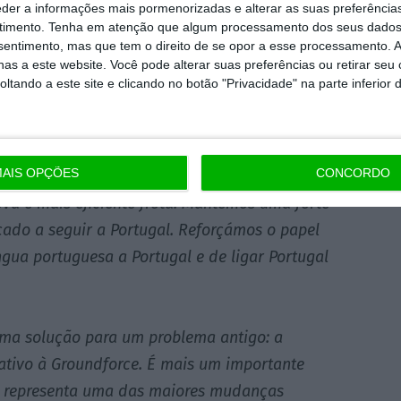
eder a informações mais pormenorizadas e alterar as suas preferência
timento.
Tenha em atenção que algum processamento dos seus dados
s comprometemos, está a ser cumprido mesmo
nsentimento, mas que tem o direito de se opor a esse processamento. A
as a este website. Você pode alterar suas preferências ou retirar seu
o financeiro da Companhia, que é fruto do
tando a este site e clicando no botão "Privacidade" na parte inferior 
mitigar os cortes salariais, que sempre foi uma
AIS OPÇÕES
CONCORDO
ição geográfica privilegiada que lhe permite
ova e mais eficiente frota. Mantemos uma forte
cado a seguir a Portugal. Reforçámos o papel
ngua portuguesa a Portugal e de ligar Portugal
ma solução para um problema antigo: a
ativo à Groundforce. É mais um importante
E representa uma das maiores mudanças