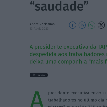
“saudade”
André Veríssimo
13 Abril 2023
A presidente executiva da T
despedida aos trabalhadores n
deixa uma companhia "mais fo
A
presidente executiva envio
trabalhadores no último dia 