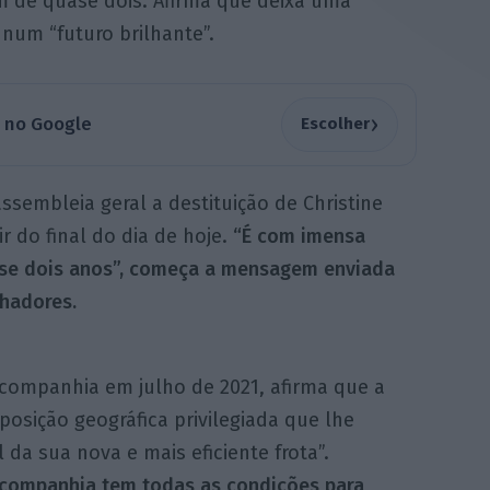
m de quase dois. Afirma que deixa uma
num “futuro brilhante”.
›
a no Google
Escolher
sembleia geral a destituição de Christine
r do final do dia de hoje.
“É com imensa
uase dois anos”, começa a mensagem enviada
lhadores.
 companhia em julho de 2021, afirma que a
posição geográfica privilegiada que lhe
 da sua nova e mais eficiente frota”.
A companhia tem todas as condições para