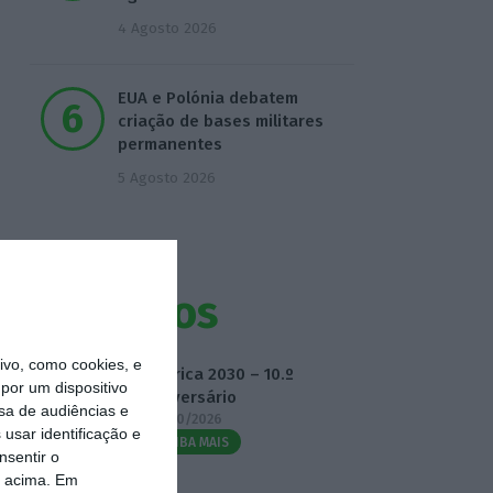
4 Agosto 2026
EUA e Polónia debatem
criação de bases militares
permanentes
5 Agosto 2026
Eventos
vo, como cookies, e
Fábrica 2030 – 10.º
por um dispositivo
Aniversário
sa de audiências e
14/10/2026
usar identificação e
SAIBA MAIS
nsentir o
o acima. Em