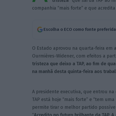
tristeza”
que sai da TAP ao fi
companhia “mais forte” e que acredita 
Escolha o ECO como fonte preferid
O Estado aprovou na quarta-feira em as
Ourmières-Widener, com efeitos a parti
tristeza que deixo a TAP, ao fim de q
na manhã desta quinta-feira aos traba
A presidente executiva, que entrou na
TAP está hoje “mais forte” e “tem uma 
permite tirar o melhor partido possível
“
Acredito no futuro brilhante da TAP. 