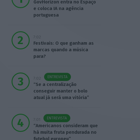
GovHorizon entra no Espaço
e coloca IA na agência
portuguesa
7:02
Festivais: O que ganham as
marcas quando a música
para?
ENTREVISTA
7:02
“Se a centralização
conseguir manter o bolo
atual já será uma vitória”
ENTREVISTA
7:01
“Americanos consideram que
há muita fruta pendurada no
futebol europeu”