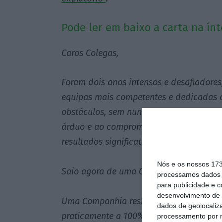
Pode ler em baixo a carta na ínt
Caros Colegas,
Foram dois anos intensos e desafiadore
equipas mais competentes e dedicadas q
obstáculos, sem nunca perder a esperanç
árduo e ao compromisso de todos, conse
resultados significativos.
Nós e os nossos 17
Saio agora de uma Companhia diferente 
processamos dados p
para publicidade e 
desenvolvimento de 
Uma Companhia resiliente, que sobreviv
dados de geolocaliza
praticamente a 100% a sua atividade.
processamento por n