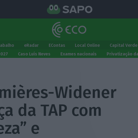
rabalho
eRadar
EContas
Local Online
Capital Verde
2027
Caso Luís Neves
Exames nacionais
Privatização d
rmières-Widener
nça da TAP com
eza” e