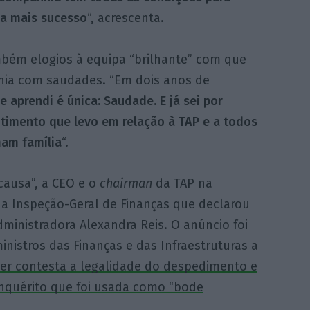
da mais sucesso
“, acrescenta.
mbém elogios à equipa “brilhante” com que
hia com saudades. “Em dois anos de
 aprendi é única: Saudade. E já sei por
entimento que levo em relação à TAP e a todos
mam família
“.
causa”, a CEO e o
chairman
da TAP na
da Inspeção-Geral de Finanças que declarou
dministradora Alexandra Reis. O anúncio foi
nistros das Finanças e das Infraestruturas a
er contesta a legalidade do despedimento e
nquérito que foi usada como “bode