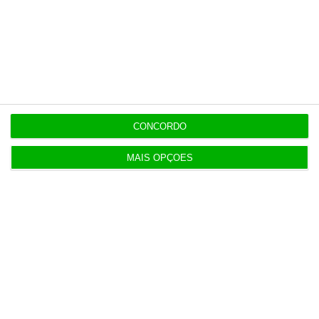
Montenegro
8 Agosto 2026
Carneiro concorda com PR sobre envio de diploma
para TC
CONCORDO
ENTREVISTA
8 Agosto 2026
“Já todos interagimos com bots maus e bons. Mais
MAIS OPÇÕES
maus do que bons”
Populares
“O ESG morreu, longa vida ao ESG”