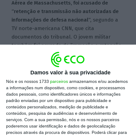
Aérea de Massachusetts, foi acusado de
“retenção e transmissão não autorizadas de
informações de defesa nacional”,
segundo a
TV norte-americana CNN, que cita
documentos do tribunal. O jovem militar
também foi acusado de “remoção e retenção
não autorizadas de documentos ou materiais
classificados”.
Damos valor à sua privacidade
Nós e os nossos 1733
parceiros
armazenamos e/ou acedemos
Teixeira não foi obrigado a fazer qualquer
a informações num dispositivo, como cookies, e processamos
declaração sobre a sua possível
dados pessoais, como identificadores únicos e informações
padrão enviadas por um dispositivo para publicidade e
culpabilidade.
O arguido limitou-se a
conteúdos personalizados, medição de publicidade e
responder calmamente quando o juiz o
conteúdos, pesquisa de audiências e desenvolvimento de
aconselhou sobre os seus direitos
, segundo a
serviços.
Com a sua permissão, nós e os nossos parceiros
poderemos usar identificação e dados de geolocalização
agência espanhola EFE.
precisos através da procura de dispositivos. Poderá clicar para