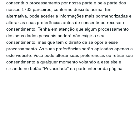
consentir o processamento por nossa parte e pela parte dos
nossos 1733 parceiros, conforme descrito acima. Em
FBI detém Jack Teixeira por suspeita de fuga de
alternativa, pode aceder a informações mais pormenorizadas e
documentos
alterar as suas preferências antes de consentir ou recusar o
Ler Mais
consentimento.
Tenha em atenção que algum processamento
dos seus dados pessoais poderá não exigir o seu
consentimento, mas que tem o direito de se opor a esse
A certa altura, durante a audiência,
um
processamento. As suas preferências serão aplicadas apenas a
homem gritou “amo-te, Jack” do fundo do
este website. Você pode alterar suas preferências ou retirar seu
consentimento a qualquer momento voltando a este site e
tribunal, ao que o suspeito respondeu sem se
clicando no botão "Privacidade" na parte inferior da página.
virar: “Também a ti, pai”,
acrescentou a EFE.
Um magistrado federal ordenou que ficasse
detido até pelo menos à audiência de
detenção, marcada para a próxima quarta-
feira, 19 de abril.
Jack Teixeira, natural de Swansea, estado de
Massachusetts, foi detido na quinta-feira. O