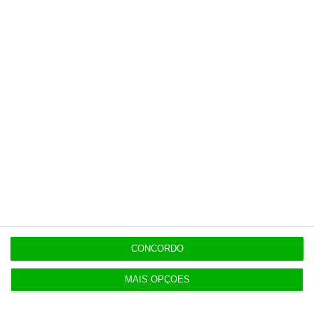
contrapartida é o jornalismo
independente, rigoroso e credível.
Assine já
Veja todos os planos
Últimas
15:22
CONCORDO
Governo aprova modelo de governação do SAFE.
Quem faz o quê?
MAIS OPÇÕES