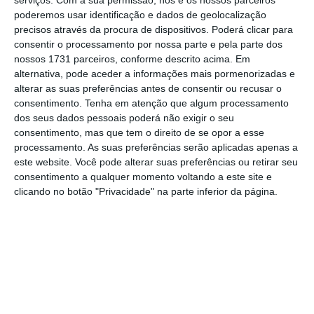
poderemos usar identificação e dados de geolocalização
governação, supervisão e apoio ao
precisos através da procura de dispositivos. Poderá clicar para
desenvolvimento de tal tecnologia.
Apelaram
consentir o processamento por nossa parte e pela parte dos
ainda à contenção e responsabilidade dos
nossos 1731 parceiros, conforme descrito acima. Em
alternativa, pode aceder a informações mais pormenorizadas e
países não democráticos na sua busca para
alterar as suas preferências antes de consentir ou recusar o
desenvolver tais ferramentas.
consentimento.
Tenha em atenção que algum processamento
dos seus dados pessoais poderá não exigir o seu
consentimento, mas que tem o direito de se opor a esse
“Os recentes desenvolvimentos no campo da
processamento. As suas preferências serão aplicadas apenas a
inteligência artificial mostraram que
a
este website. Você pode alterar suas preferências ou retirar seu
velocidade do progresso tecnológico é mais
consentimento a qualquer momento voltando a este site e
clicando no botão "Privacidade" na parte inferior da página.
rápida e mais imprevisível do que o previsto
pelos decisores políticos em todo o mundo”,
alertam os deputados na carta.
📹 Os principais riscos do ChatGPT
Ler Mais