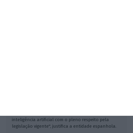
Espanha avança com investigação
a ChatGPT
Lusa,
13 Abril 2023
"A agência defende o desenvolvimento e a
disponibilização de tecnologias inovadoras como a
inteligência artificial com o pleno respeito pela
legislação vigente", justifica a entidade espanhola.