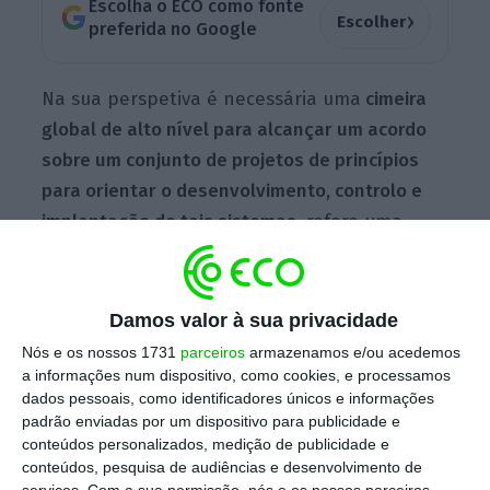
Escolha o ECO como fonte
›
Escolher
preferida no Google
Na sua perspetiva é necessária uma
cimeira
global de alto nível para alcançar um acordo
sobre um conjunto de projetos de princípios
para orientar o desenvolvimento, controlo e
implantação de tais sistemas
, refere uma
carta dos deputados dirigida a Ursula von der
Leyen e a Joe Biden, citada pela agência EFE.
Damos valor à sua privacidade
Nós e os nossos 1731
parceiros
armazenamos e/ou acedemos
Os 12 eurodeputados – do Partido Popular
a informações num dispositivo, como cookies, e processamos
Europeu (PPE), Social-Democratas,
dados pessoais, como identificadores únicos e informações
padrão enviadas por um dispositivo para publicidade e
Conservadores Europeus, Liberais e Verdes –
conteúdos personalizados, medição de publicidade e
apelaram aos países democráticos a
conteúdos, pesquisa de audiências e desenvolvimento de
refletirem sobre possíveis sistemas de
serviços.
Com a sua permissão, nós e os nossos parceiros