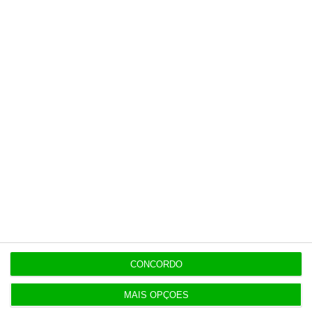
6 Agosto 2026
Portugal com 680 óbitos em excesso em três
períodos do verão
6 Agosto 2026
Seguro: “inaceitável” que Estado se demita do
apoio social
6 Agosto 2026
Praias com “impactos significativos” devido ao
mau tempo
6 Agosto 2026
Vending de Oliveira do Bairro compra fábrica de
CONCORDO
copos e café
MAIS OPÇÕES