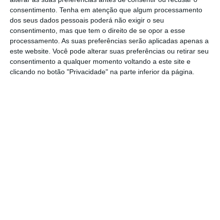
em mais de 11 mil milhões de euros”.
consentimento.
Tenha em atenção que algum processamento
dos seus dados pessoais poderá não exigir o seu
consentimento, mas que tem o direito de se opor a esse
processamento. As suas preferências serão aplicadas apenas a
Metade dos municípios assinaram competências na
este website. Você pode alterar suas preferências ou retirar seu
saúde
consentimento a qualquer momento voltando a este site e
Ler Mais
clicando no botão "Privacidade" na parte inferior da página.
“Venho solicitar a vossa excelência que exija
um apoio suplementar por parte do Governo
aos municípios portugueses”, defendeu José
Manuel Silva, apontando para o aumento de
1% dos salários da administração local
(representa um esforço adicional de 753 mil
euros para Coimbra), para o impacto da
inflação e para os “efeitos financeiros
negativos da descentralização”.