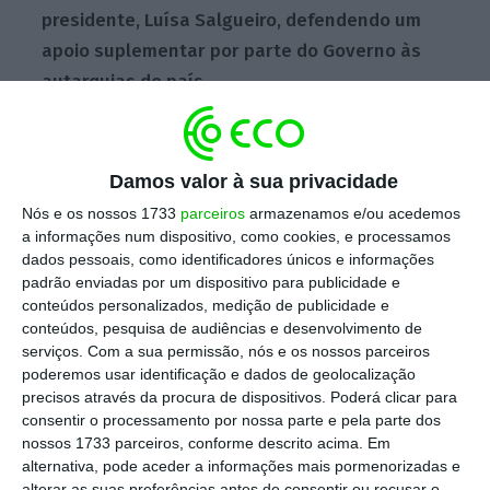
presidente, Luísa Salgueiro, defendendo um
apoio suplementar por parte do Governo às
autarquias do país.
Escolha o ECO como fonte
›
Escolher
preferida no Google
Damos valor à sua privacidade
Nós e os nossos 1733
parceiros
armazenamos e/ou acedemos
a informações num dispositivo, como cookies, e processamos
Na carta, lida durante a reunião, o presidente
dados pessoais, como identificadores únicos e informações
da Câmara de Coimbra propõe que seja
padrão enviadas por um dispositivo para publicidade e
conteúdos personalizados, medição de publicidade e
prestado um apoio ou, “quanto mais não seja,
conteúdos, pesquisa de audiências e desenvolvimento de
a devolução da totalidade dos impostos pagos
serviços.
Com a sua permissão, nós e os nossos parceiros
a mais pelas autarquias e seus serviços
poderemos usar identificação e dados de geolocalização
precisos através da procura de dispositivos. Poderá clicar para
municipalizados”.
O autarca realçou que “o
consentir o processamento por nossa parte e pela parte dos
Governo tem os cofres cheios, com uma
nossos 1733 parceiros, conforme descrito acima. Em
cobrança de impostos que excedeu o previsto
alternativa, pode aceder a informações mais pormenorizadas e
alterar as suas preferências antes de consentir ou recusar o