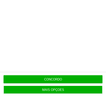
11:49
Multicare foca website como ponto de acesso à
área saúde
Populares
“Já todos interagimos com bots maus e bons. Mais
maus do que bons”
16:59
CONCORDO
Inscritos na Segurança Social batem recordes em
MAIS OPÇÕES
Espanha
4 Agosto 2026