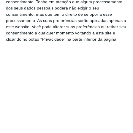
Documentos do Governo têm data posterior às
consentimento.
Tenha em atenção que algum processamento
demissões na TAP
dos seus dados pessoais poderá não exigir o seu
consentimento, mas que tem o direito de se opor a esse
Ler Mais
processamento. As suas preferências serão aplicadas apenas a
este website. Você pode alterar suas preferências ou retirar seu
consentimento a qualquer momento voltando a este site e
Por outro lado, a informação que chegou à
clicando no botão "Privacidade" na parte inferior da página.
comissão de inquérito à TAP mostra que
nessa reunião foram combinadas não só as
perguntas que o deputado Carlos Pereira
devia fazer no dia seguinte, como as respostas
que a ex-administradora devia dar na audição
parlamentar.
Questionado pela SIC, o
Ministério das Infraestruturas apenas
remeteu para o comunicado em que assegura
ter sido a ex-CEO da TAP a pedir esta reunião
com o PS.