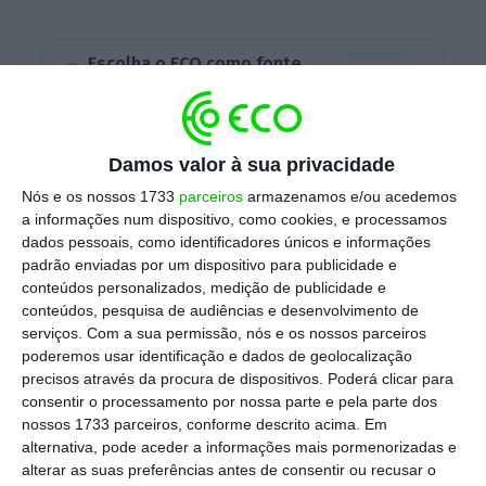
Escolha o ECO como fonte
›
Escolher
preferida no Google
A notícia é
avançada pela
SIC
, que teve
Damos valor à sua privacidade
acesso às
mensagens de WhatsApp trocadas
Nós e os nossos 1733
parceiros
armazenamos e/ou acedemos
entre o sucessor de Pedro Nuno Santos e o
a informações num dispositivo, como cookies, e processamos
dados pessoais, como identificadores únicos e informações
seu adjunto Frederico Pinheiro, que foi quem
padrão enviadas por um dispositivo para publicidade e
coordenou esse encontro
, a 17 de janeiro
conteúdos personalizados, medição de publicidade e
deste ano, em que participaram os
conteúdos, pesquisa de audiências e desenvolvimento de
serviços.
Com a sua permissão, nós e os nossos parceiros
parlamentares socialistas, assessores do
poderemos usar identificação e dados de geolocalização
Governo e a então responsável máxima da
precisos através da procura de dispositivos. Poderá clicar para
companhia aérea.
consentir o processamento por nossa parte e pela parte dos
nossos 1733 parceiros, conforme descrito acima. Em
alternativa, pode aceder a informações mais pormenorizadas e
alterar as suas preferências antes de consentir ou recusar o