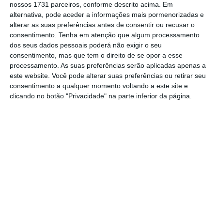
nossos 1731 parceiros, conforme descrito acima. Em
serviços (+2,21 pp), os bens industriais não
alternativa, pode aceder a informações mais pormenorizadas e
energéticos (+1,62 pp) e a energia (+0,38 pp).
alterar as suas preferências antes de consentir ou recusar o
consentimento.
Tenha em atenção que algum processamento
dos seus dados pessoais poderá não exigir o seu
Olhando para o comportamento dos preços
consentimento, mas que tem o direito de se opor a esse
nos Estados-membros, em comparação com
processamento. As suas preferências serão aplicadas apenas a
este website. Você pode alterar suas preferências ou retirar seu
março, a inflação anual
caiu em vinte e dois
consentimento a qualquer momento voltando a este site e
Estados-Membros e aumentou em cinco.
clicando no botão "Privacidade" na parte inferior da página.
Portugal registou uma variação do índice