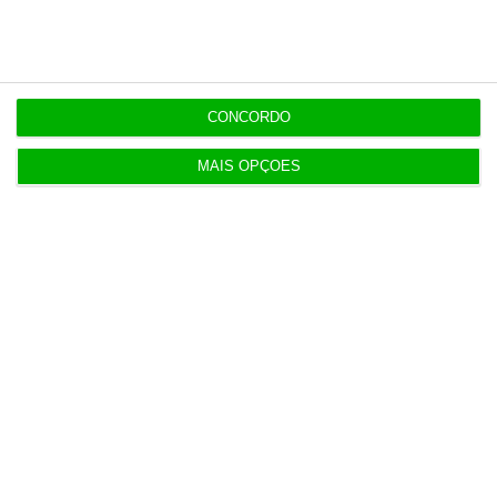
19:14
Fecho de fábrica de calçado em Gaia atira 54 para
desemprego
CONCORDO
MAIS OPÇÕES
Populares
Serão os salários apenas a ponta de um
icebergue?
3 Agosto 2026
Candidaturas prolongadas até 10 de setembro
3 Agosto 2026