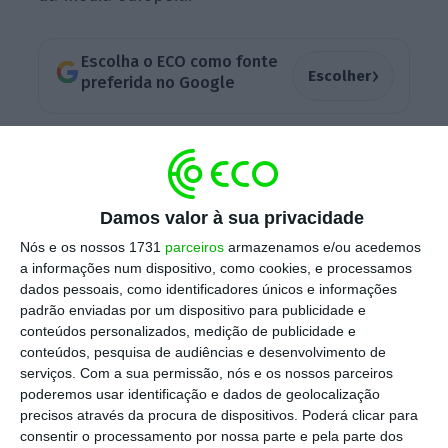
Escolha o ECO como fonte
›
Escolher
preferida no Google
Já na União Europeia (UE) a inflação teve o
comportamento contrário da Zona Euro.
A
taxa desacelerou para 8,1% em abril
, de
Damos valor à sua privacidade
acordo com o gabinete de estatísticas
Nós e os nossos 1731
parceiros
armazenamos e/ou acedemos
europeu.
a informações num dispositivo, como cookies, e processamos
dados pessoais, como identificadores únicos e informações
padrão enviadas por um dispositivo para publicidade e
Como já tem sido a tendência, a
maior
conteúdos personalizados, medição de publicidade e
conteúdos, pesquisa de audiências e desenvolvimento de
contribuição para a taxa de inflação anual da
serviços.
Com a sua permissão, nós e os nossos parceiros
área do euro em abril veio da categoria de
poderemos usar identificação e dados de geolocalização
alimentação, álcool e tabaco, que avançou
precisos através da procura de dispositivos. Poderá clicar para
consentir o processamento por nossa parte e pela parte dos
2,75 pontos percentuais (pp). Seguiram-se os