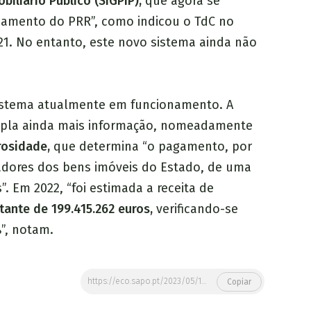
iliário Público (SIGPIP),
que agora se
ciamento do PRR”, como indicou o TdC no
21. No entanto, este novo sistema ainda não
sistema atualmente em funcionamento. A
mpla ainda mais informação, nomeadamente
rosidade,
que determina “o pagamento, por
zadores dos bens imóveis do Estado, de uma
. Em 2022, “foi estimada a receita de
tante de 199.415.262 euros,
verificando-se
”, notam.
https://eco.sapo.pt/2023/05/18/arrendamento-acessivel-trava-vendas-de-imoveis-do-estado-em-2022/
Copiar