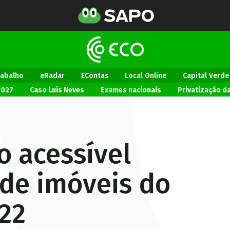
rabalho
eRadar
EContas
Local Online
Capital Verde
2027
Caso Luís Neves
Exames nacionais
Privatização d
 acessível
 de imóveis do
22