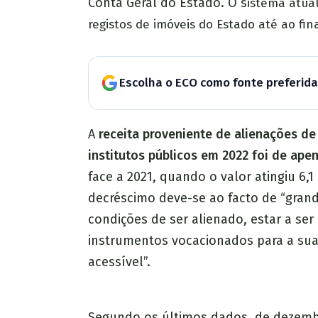
Conta Geral do Estado. O s
istema atua
registos de imóveis do Estado até ao fi
Escolha o ECO como fonte preferid
A
receita proveniente de alienações de
institutos públicos em 2022 foi de ape
face a 2021, quando o valor atingiu 6,
decréscimo deve-se ao facto de “grand
condições de ser alienado, estar a ser
instrumentos vocacionados para a sua
acessível”.
Segundo os últimos dados, de dezembr