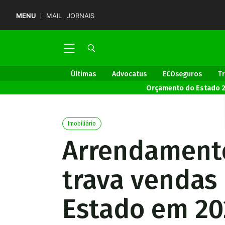
MENU
MAIL
JORNAIS
Últimas
Advocatus
ECOseguros
T
Orçamento do Estado 
Imobiliário
Arrendamento
trava vendas
Estado em 20