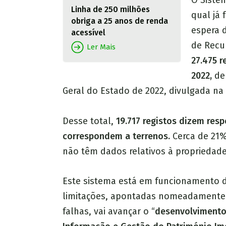
O Siste
Linha de 250 milhões
qual já 
obriga a 25 anos de renda
espera d
acessível
de Recup
Ler Mais
27.475 r
2022,
de 
Geral do Estado de 2022, divulgada na t
Desse total,
19.717 registos dizem resp
correspondem a terrenos.
Cerca de 21%
não têm dados relativos à propriedad
Este sistema está em funcionamento d
limitações, apontadas nomeadamente p
falhas, vai avançar o “
desenvolvimento