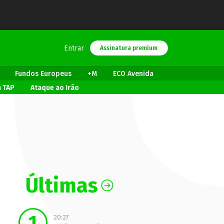
Entrar
Assinatura premium
Fundos Europeus
+M
ECO Avenida
a TAP
Ataque ao Irão
Últimas
20:27