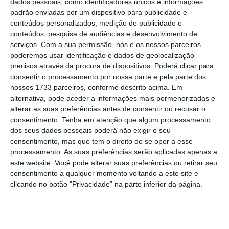
empréstimos para habitação própria
dados pessoais, como identificadores únicos e informações
padrão enviadas por um dispositivo para publicidade e
permanente com taxa variável. Os
conteúdos personalizados, medição de publicidade e
mesmos dados indicam que a Euribor a
conteúdos, pesquisa de audiências e desenvolvimento de
seis e a três meses representam 33,7% e
serviços.
Com a sua permissão, nós e os nossos parceiros
poderemos usar identificação e dados de geolocalização
22,9%, respetivamente.
A média da taxa
precisos através da procura de dispositivos. Poderá clicar para
Euribor a 12 meses avançou de 3,757%
consentir o processamento por nossa parte e pela parte dos
em abril para 3,862% em maio, mais
nossos 1733 parceiros, conforme descrito acima. Em
alternativa, pode aceder a informações mais pormenorizadas e
0,103 pontos.
alterar as suas preferências antes de consentir ou recusar o
consentimento.
Tenha em atenção que algum processamento
No
prazo de seis meses
, a taxa Euribor,
dos seus dados pessoais poderá não exigir o seu
consentimento, mas que tem o direito de se opor a esse
que entrou em terreno positivo em 6 de
processamento. As suas preferências serão aplicadas apenas a
junho de 2022,
também recuou esta
este website. Você pode alterar suas preferências ou retirar seu
quinta-feira, ao ser fixada em 3,721%
,
consentimento a qualquer momento voltando a este site e
clicando no botão "Privacidade" na parte inferior da página.
menos 0,025 pontos, contra o novo
máximo desde novembro de 2008, de
3,781%, verificado em 29 de maio.
A