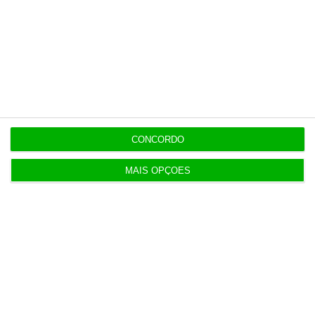
Últimas
7 Agosto 2026
CONCORDO
Espanha repõe controlos fronteiriços a viajantes
de Itália
MAIS OPÇÕES
7 Agosto 2026
Seguro promulga decreto para regime de
heranças indivisas
7 Agosto 2026
Bola da ‘mão de deus’ de Maradona em leilão por