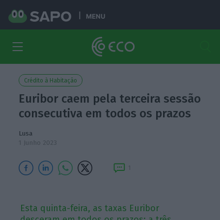
MENU
Crédito à Habitação
Euribor caem pela terceira sessão
consecutiva em todos os prazos
Lusa
1 Junho 2023
1
Esta quinta-feira, as taxas Euribor
desceram em todos os prazos: a três