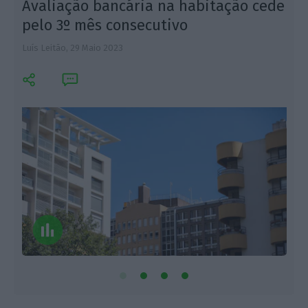
o
Avaliação bancária na habitação cede
pelo 3º mês consecutivo
Luís Leitão,
29 Maio 2023
A