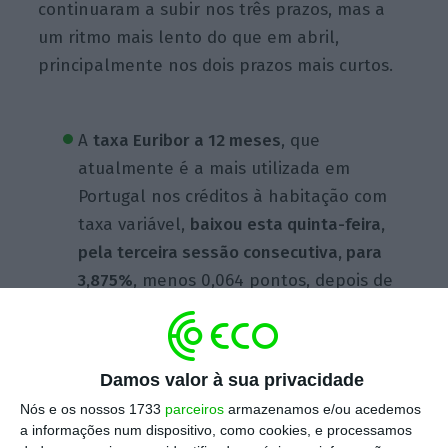
continuaram a subir nos três prazos, mas a
um ritmo mais lento do que em abril,
principalmente nos dois prazos mais curtos.
A
taxa Euribor a 12 meses
, que
atualmente é a mais utilizada em
Portugal nos créditos à habitação com
taxa variável,
baixou esta quinta-feira,
pela terceira sessão consecutiva, para
3,875%
, menos 0,064 pontos, depois de
ter subido em 29 de maio para 3,982%,
um novo máximo desde novembro de
2008.
Segundo dados de março de 2023
Damos valor à sua privacidade
do Banco de Portugal, a Euribor a 12
Nós e os nossos 1733
parceiros
armazenamos e/ou acedemos
meses representa 41% do
stock
de
a informações num dispositivo, como cookies, e processamos