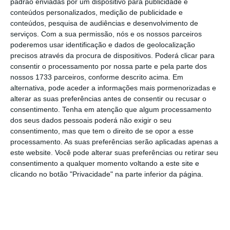
“havendo interesse de novas entidades em
padrão enviadas por um dispositivo para publicidade e
conteúdos personalizados, medição de publicidade e
distribuir os produtos de aforro, a agência
conteúdos, pesquisa de audiências e desenvolvimento de
informará oportunamente sobre o
serviços.
Com a sua permissão, nós e os nossos parceiros
alargamento dos canais de subscrição”.
poderemos usar identificação e dados de geolocalização
precisos através da procura de dispositivos. Poderá clicar para
consentir o processamento por nossa parte e pela parte dos
Em todo o caso, o IGCP lembra que os
nossos 1733 parceiros, conforme descrito acima. Em
aforradores que querem aplicar poupanças
alternativa, pode aceder a informações mais pormenorizadas e
alterar as suas preferências antes de consentir ou recusar o
em produtos de dívida pública portuguesa
consentimento.
Tenha em atenção que algum processamento
através do sistema bancário podem
dos seus dados pessoais poderá não exigir o seu
subscrever ou adquirir diversas séries de
consentimento, mas que tem o direito de se opor a esse
processamento. As suas preferências serão aplicadas apenas a
Obrigações do Tesouro e de Bilhetes do
este website. Você pode alterar suas preferências ou retirar seu
Tesouro emitidas pela República Portuguesa
consentimento a qualquer momento voltando a este site e
junto dos bancos
.
clicando no botão "Privacidade" na parte inferior da página.
Com os novos Certificados de Aforro,
cuja
subscrição arrancou esta segunda-feira
, o