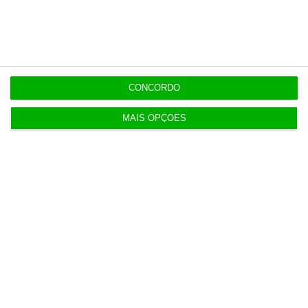
15:05
Revitalização da Serra da Estrela é “promessa por
cumprir”
CONCORDO
12:06
Livros pelo Telegram ‘rasgam’ mais de 75 milhões
MAIS OPÇÕES
às editoras
12:00
Banksy custa 175 mil euros aos contribuintes
ingleses
10:21
Preços o Irão continuarão a marcar rumo dos
mercados