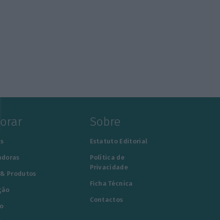
lorar
Sobre
s
Estatuto Editorial
adoras
Política de
Privacidade
 & Produtos
Ficha Técnica
ção
Contactos
o