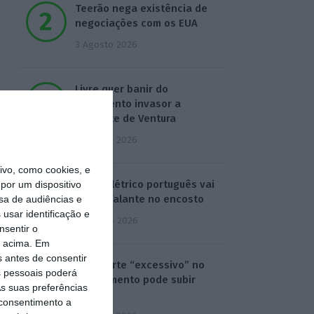
Teerão nega existência de
negociações com os EUA
3 Agosto 2026
Livre quer banir do
Parlamento invasor a
gabinete de Ventura
3 Agosto 2026
vo, como cookies, e
Carro elétrico português vai
por um dispositivo
ter altifalante no encosto
sa de audiências e
usar identificação e
4 Agosto 2026
nsentir o
o acima. Em
s antes de consentir
Gás. Corte “excessivo” no
 pessoais poderá
investimento pode subir
s suas preferências
custos
 consentimento a