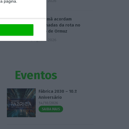
5 Agosto 2026
da página.
Irão e Omã acordam
coordenadas da rota no
Estreito de Ormuz
5 Agosto 2026
Eventos
Fábrica 2030 – 10.º
Aniversário
14/10/2026
SAIBA MAIS