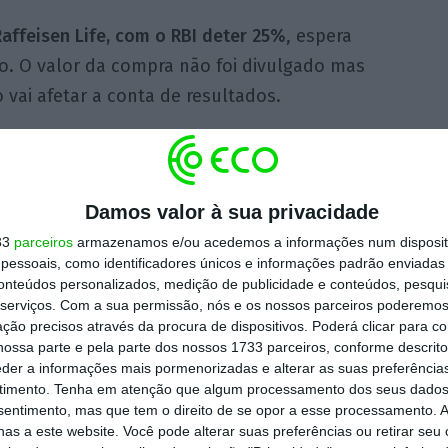
affeisen Life, com o RBI deter 25%
, espera
no. O valor da compra não foi divulgado mas
vai afetar a conta de resultados.
ltimas seguradoras a sair da Rússia, tendo
entre pressões ocidentais para cumprir as
Damos valor à sua privacidade
nia e a constante ameaça do Governo russo
33
parceiros
armazenamos e/ou acedemos a informações num dispositi
hostis.
essoais, como identificadores únicos e informações padrão enviadas 
conteúdos personalizados, medição de publicidade e conteúdos, pesqui
serviços.
Com a sua permissão, nós e os nossos parceiros poderemos 
ltado técnico d
a unidade russa Raffeisen Life
ção precisos através da procura de dispositivos. Poderá clicar para co
ossa parte e pela parte dos nossos 1733 parceiros, conforme descrit
tade do registado um ano antes
. A
eder a informações mais pormenorizadas e alterar as suas preferência
ssance Life, tem um volume anual de
timento.
Tenha em atenção que algum processamento dos seus dados
nsentimento, mas que tem o direito de se opor a esse processamento. A
em como
acionistas de referência o Grupo
as a este website. Você pode alterar suas preferências ou retirar seu
se, acionistas e parceiros Invest AG e o fundo