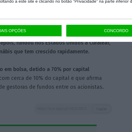
tando a este site e clicando no botão "Privacidade" na parte inferior 
os e bancos, é liderada p
elo americano
AIS OPÇÕES
CONCORDO
de emigrantes russos que em 1990 voltou à
depois, fundou nos Estados Unidos a Curaleaf,
anábis que tem crescido rapidamente
.
 em bolsa, detido a 70% por capital
com cerca de 10% do capital e que afirma
de gestoras de fundos entre os acionistas.
https://eco.sapo.pt/2023/08/28/seguradora-austriaca-uniqa-vai-conseguir-sair-da-russia/
Copiar