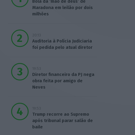
Bola da ‘mão de deus’ de
Maradona em leilão por dois
milhões
20:13
Auditoria à Polícia Judiciaria
foi pedida pelo atual diretor
19:53
Diretor financeiro da PJ nega
obra feita por amigo de
Neves
19:53
Trump recorre ao Supremo
após tribunal parar salão de
baile