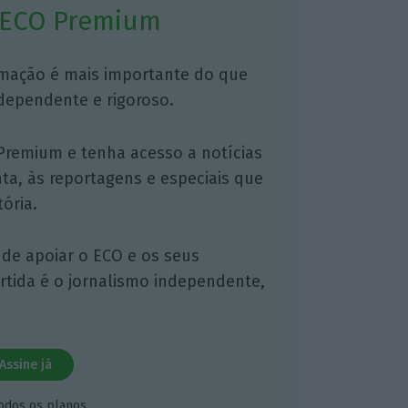
 ECO Premium
mação é mais importante do que
dependente e rigoroso.
Premium e tenha acesso a notícias
nta, às reportagens e especiais que
ória.
 de apoiar o ECO e os seus
artida é o jornalismo independente,
Assine já
todos os planos