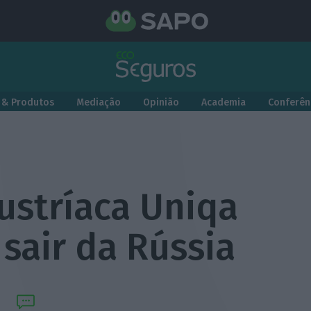
 & Produtos
Mediação
Opinião
Academia
Conferên
ustríaca Uniqa
 sair da Rússia