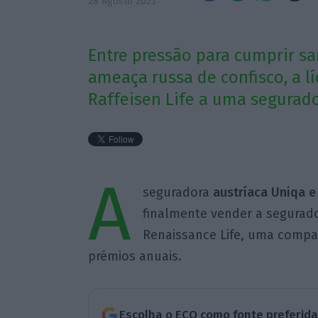
28 Agosto 2023
Entre pressão para cumprir s
ameaça russa de confisco, a l
Raffeisen Life a uma segurado
A
seguradora
austríaca Uniqa e
finalmente vender a segurado
Renaissance Life, uma compan
prémios anuais.
Escolha o ECO como fonte preferid