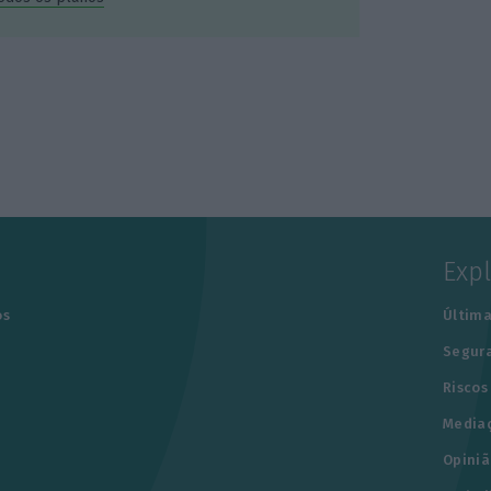
Exp
os
Última
Segur
Riscos
Media
Opiniã