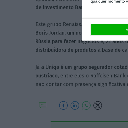
qualquer momento vol
de investimento Baring Vostok.
Este grupo Renaissance, que tem segur
M
Boris Jordan, um nova- iorquino neto 
Rússia para fazer negócios e, 22 anos 
distribuidora de produtos à base de c
Já
a Uniqa é um grupo segurador cotado
austríaco,
entre eles o Raffeisen Bank 
não contar com presença significativa 