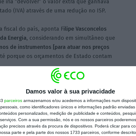
e iria “devolver” o valor extra que ganhava
ado (IVA) através de uma redução no ISP.
a fiscal do país, aponta F
ilipe Vasconcelos
 da Energia
, considerando em simultâneo que
os de instrumentos [para atuar nos preços
até porque os orçamentos de Estado contam
.
 contributo da fiscalidade para o alívio dos
Damos valor à sua privacidade
efende, “seria
a criação de uma espécie de
33
parceiros
armazenamos e/ou acedemos a informações num dispositi
 ISP, mas “ancorado à inflação”
. Ou seja,
essoais, como identificadores únicos e informações padrão enviadas 
eria, contrabalançando, definindo-se
a priori
conteúdos personalizados, medição de publicidade e conteúdos, pesqui
.
serviços.
Com a sua permissão, nós e os nossos parceiros poderemos 
ção precisos através da procura de dispositivos. Poderá clicar para co
ossa parte e pela parte dos nossos 1733 parceiros, conforme descrit