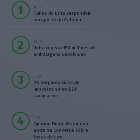
10:57
Fumos do Etna suspendem
aeroporto da Catânia
10:15
Volta regista 150 milhões de
embalagens devolvidas
9:28
PS pergunta risco de
impostos sobre EDP
caducarem
9:07
Quando Diego Maradona
entra na conversa sobre
taxas de juro