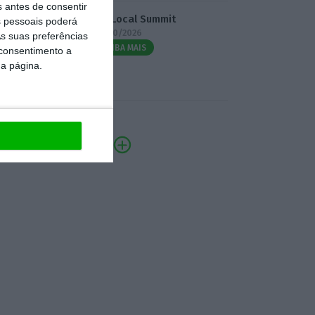
s antes de consentir
3.º Local Summit
 pessoais poderá
07/10/2026
s suas preferências
SAIBA MAIS
 consentimento a
da página.