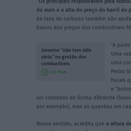
“Os principais responsáveis pela subid
do euro e a alta do preço do barril de 
da taxa de carbono também não ajuda 
baixos dos preços dos combustíveis fó
“A part
Governo “não tem sido
Uma vez
sério” na gestão dos
uma com
combustíveis
Pedro S
Ler Mais
fiscais
e “bolso
ser cobrados de forma diferente (ho
por exemplo), mas as quantias em cau
Nesse sentido, acredita que
a altura d