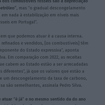
a dos combustíveis fósseis são a depreciação
petróleo”
, mas “o gradual descongelamento
em nada à estabilização em níveis mais
sseis em Portugal”.
e em que podemos atuar é a causa interna.
 refinados e vendidos, [os combustíveis] têm
ponente do Estado expressiva”, aponta
ilva. Em comparação com 2022, as receitas
 que cabem ao Estado estão a ser arrecadadas
s diferentes”, já que os valores que estão a
uve um descongelamento da taxa de carbono,
sa são semelhantes, assinala Pedro Silva.
e atuar “é já” e no mesmo sentido da do ano