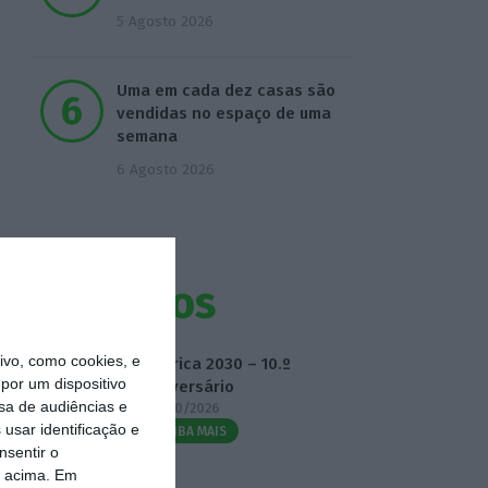
5 Agosto 2026
Uma em cada dez casas são
vendidas no espaço de uma
semana
6 Agosto 2026
Eventos
vo, como cookies, e
Fábrica 2030 – 10.º
por um dispositivo
Aniversário
sa de audiências e
14/10/2026
usar identificação e
SAIBA MAIS
nsentir o
o acima. Em