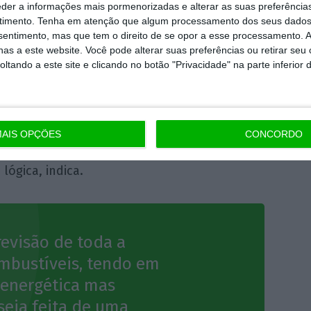
de semelhante à lógica aplicada no ano
eder a informações mais pormenorizadas e alterar as suas preferência
timento.
Tenha em atenção que algum processamento dos seus dados
 pelo Governo, Filipe Vasconcelos Fernandes
nsentimento, mas que tem o direito de se opor a esse processamento. A
 a diferença:
“Acredito mais em impostos
as a este website. Você pode alterar suas preferências ou retirar seu
tando a este site e clicando no botão "Privacidade" na parte inferior 
rutura constante, que têm uma espécie de
ques para a inflação”, por oposição a “criar
ões ou descontos que acabam por viciar mais
r vida curta ou transformam-se num subsídio”,
AIS OPÇÕES
CONCORDO
efinida a par do ISP no mesmo código,
lógica, indica.
revisão de toda a
ombustíveis, tendo em
 energética mas
eja feita de uma