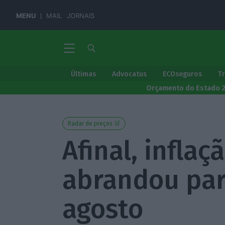
MENU
MAIL
JORNAIS
Últimas
Advocatus
ECOseguros
T
Orçamento do Estado 
Radar de preços 🛒
Afinal, infla
abrandou par
agosto