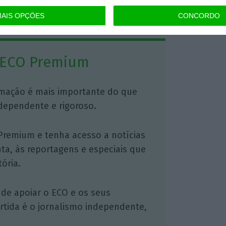
https://eco.sapo.pt/2023/09/19/afinal-inflacao-na-zona-euro-abrandou-para-52-em-agosto/
Copiar
AIS OPÇÕES
CONCORDO
 ECO Premium
mação é mais importante do que
dependente e rigoroso.
Premium e tenha acesso a notícias
nta, às reportagens e especiais que
ória.
 de apoiar o ECO e os seus
artida é o jornalismo independente,