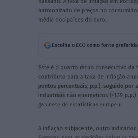
passado. A taxa de inflação em Portu
harmonizado de preços no consumidor, 
média dos países do euro.
Escolha o ECO como fonte preferid
Este é o quarto recuo consecutivo da 
contributo para a taxa de inflação anu
pontos percentuais, p.p.), seguido por a
industriais não energéticos (+1,19 p.p.) 
gabinete de estatísticas europeu
.
A inflação subjacente, outro indicado
Europeu para as decisões sobre as tax