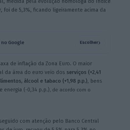
gal, medida pela evolução homóloga do índice
foi de 5,3%, ficando ligeiramente acima da
›
a no Google
Escolher
taxa de inflação da Zona Euro. O maior
al da área do euro veio dos
serviços (+2,41
limentos, álcool e tabaco (+1,98 p.p.)
, bens
e energia (-0,34 p.p.)
, de acordo com o
r seguido com atenção pelo Banco Central
as de juro, recuou de 5,5% para 5,3% no