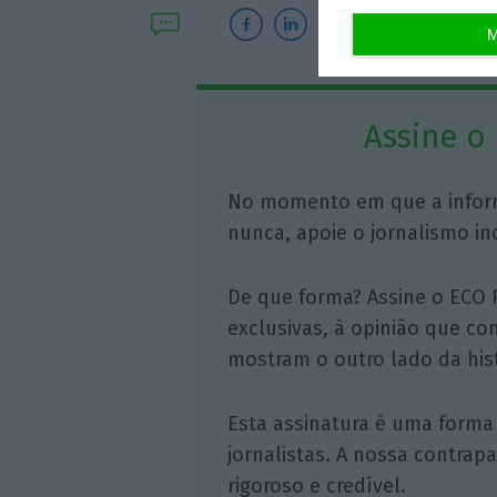
M
Assine o
No momento em que a infor
nunca, apoie o jornalismo in
De que forma? Assine o ECO 
exclusivas, à opinião que co
mostram o outro lado da hist
Esta assinatura é uma forma
jornalistas. A nossa contrap
rigoroso e credível.