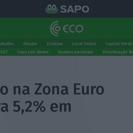
rabalho
eRadar
EContas
Local Online
Capital Verde
2027
Caso Luís Neves
Exames nacionais
Privatização d
ção na Zona Euro
a 5,2% em