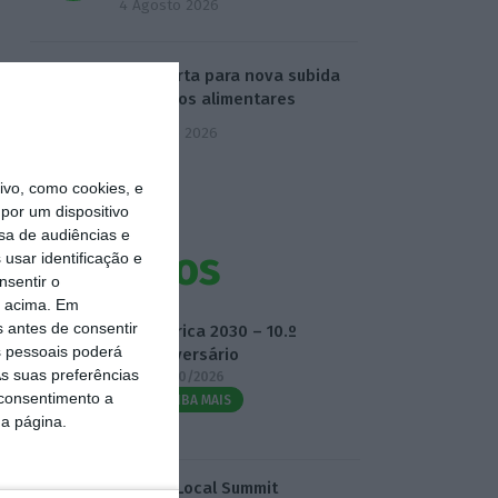
4 Agosto 2026
FAO alerta para nova subida
de preços alimentares
5 Agosto 2026
vo, como cookies, e
por um dispositivo
sa de audiências e
Eventos
usar identificação e
nsentir o
o acima. Em
s antes de consentir
Fábrica 2030 – 10.º
 pessoais poderá
Aniversário
s suas preferências
14/10/2026
 consentimento a
SAIBA MAIS
da página.
3.º Local Summit