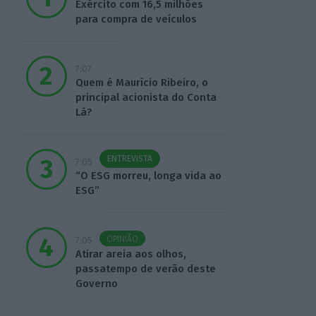
Exército com 16,5 milhões
para compra de veículos
7:07
Quem é Maurício Ribeiro, o
principal acionista do Conta
Lá?
ENTREVISTA
7:05
“O ESG morreu, longa vida ao
ESG”
OPINIÃO
7:05
Atirar areia aos olhos,
passatempo de verão deste
Governo