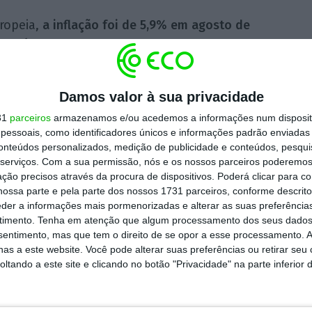
ropeia,
a inflação foi de 5,9% em agosto de
lho. É já a décima queda consecutiva
, sendo
sde outubro de 2022.
Damos valor à sua privacidade
s
taxas anuais mais baixas foram registadas
31
parceiros
armazenamos e/ou acedemos a informações num dispositi
a (ambas 2,4%)
. No extremo oposto encontra-
essoais, como identificadores únicos e informações padrão enviadas 
conteúdos personalizados, medição de publicidade e conteúdos, pesqui
(10,1%) e Eslováquia (9,6%).
serviços.
Com a sua permissão, nós e os nossos parceiros poderemos 
ção precisos através da procura de dispositivos. Poderá clicar para co
, acima do valor da Zona Euro mas abaixo da
ossa parte e pela parte dos nossos 1731 parceiros, conforme descrit
eder a informações mais pormenorizadas e alterar as suas preferência
lação caiu em quinze Estados-Membros,
timento.
Tenha em atenção que algum processamento dos seus dados
m onze.
nsentimento, mas que tem o direito de se opor a esse processamento. A
as a este website. Você pode alterar suas preferências ou retirar seu
tando a este site e clicando no botão "Privacidade" na parte inferior 
0h48)