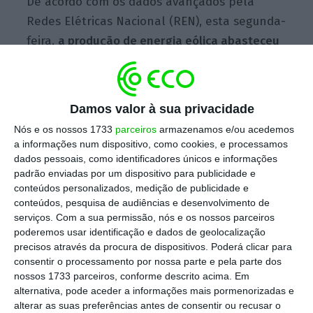
De acordo com os dados avançados pela
Redes Elétricas Nacional (REN), esta segunda-
feira,
a produção de energia eólica abasteceu
69% do consumo de energia elétrica
em
Portugal no passado dia 17 de outubro,
graças à produção de 108 gigawatts-hora
Damos valor à sua privacidade
(GWh) de energia eólica
, “um novo máximo
Nós e os nossos 1733
parceiros
armazenamos e/ou acedemos
histórico”. O anterior recorde, detalha a REN,
a informações num dispositivo, como cookies, e processamos
datava de 16 de janeiro de 2023, altura em
dados pessoais, como identificadores únicos e informações
padrão enviadas por um dispositivo para publicidade e
que a produção atingiu os 106,3 GWh.
conteúdos personalizados, medição de publicidade e
conteúdos, pesquisa de audiências e desenvolvimento de
serviços.
Com a sua permissão, nós e os nossos parceiros
Verificando o
mix
de produção elétrica nesse
poderemos usar identificação e dados de geolocalização
precisos através da procura de dispositivos. Poderá clicar para
dia, a REN revela
que a produção renovável
consentir o processamento por nossa parte e pela parte dos
abasteceu 92% do consumo diário, que
nossos 1733 parceiros, conforme descrito acima. Em
totalizou 146 GWh.
alternativa, pode aceder a informações mais pormenorizadas e
alterar as suas preferências antes de consentir ou recusar o