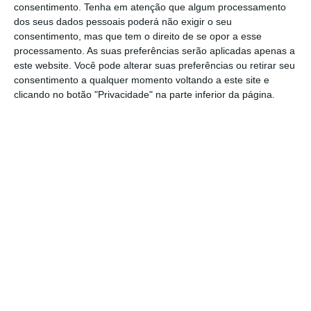
consentimento.
Tenha em atenção que algum processamento
O pico de produção de energia eólica atingiu
dos seus dados pessoais poderá não exigir o seu
um novo pico a 17 de outubro, tendo atingido
consentimento, mas que tem o direito de se opor a esse
processamento. As suas preferências serão aplicadas apenas a
os 4843 megawatts (MW), às 2h30. De acordo
este website. Você pode alterar suas preferências ou retirar seu
com a REN, esse momento ultrapassou o
consentimento a qualquer momento voltando a este site e
anterior recorde de 3 de março de 2022.
clicando no botão "Privacidade" na parte inferior da página.
Naquele dia, o pico de produção foi de 4785
MW
No passado dia 17 de outubro, a produção de
energia eólica atingiu também um novo pico
de 0, ultrapassando o anterior recorde,
atingidos a 3 de março de 2022.
A REN revela ainda que, na semana passada,
o sistema nacional esteve
três dias (entre dia
18 e dia 20) sem produção de energia elétrica