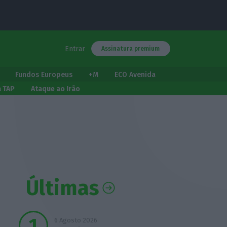
Entrar
Assinatura premium
Fundos Europeus
+M
ECO Avenida
a TAP
Ataque ao Irão
Últimas
6 Agosto 2026