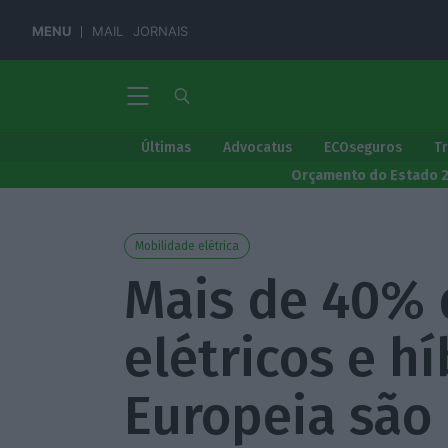
MENU
MAIL
JORNAIS
Últimas
Advocatus
ECOseguros
T
Orçamento do Estado 
Mobilidade elétrica
Mais de 40% 
elétricos e h
Europeia são