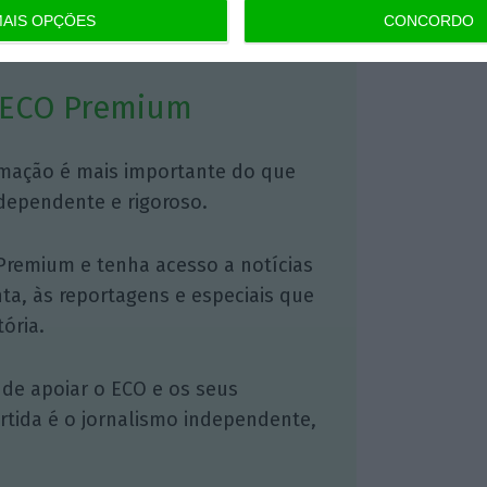
AIS OPÇÕES
CONCORDO
 ECO Premium
mação é mais importante do que
dependente e rigoroso.
Premium e tenha acesso a notícias
nta, às reportagens e especiais que
ória.
 de apoiar o ECO e os seus
artida é o jornalismo independente,