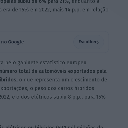
ropeias subiu de 6% para 21%
, enquanto a
s era de 15% em 2022, mais 14 p.p. em relação
›
a no Google
Escolher
a pelo gabinete estatístico europeu
úmero total de automóveis exportados pela
íbridos
, o que representa um crescimento de
xportações, o peso dos carros híbridos
22, e o dos elétricos subiu 8 p.p., para 15%
 elétricos ou híbridos
(59,1 mil milhões de