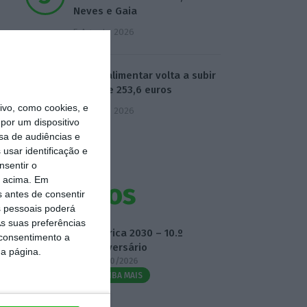
Neves e Gaia
5 Agosto 2026
Cabaz alimentar volta a subir
e atinge 253,6 euros
vo, como cookies, e
5 Agosto 2026
por um dispositivo
sa de audiências e
usar identificação e
nsentir o
o acima. Em
Eventos
s antes de consentir
 pessoais poderá
s suas preferências
Fábrica 2030 – 10.º
 consentimento a
Aniversário
da página.
14/10/2026
SAIBA MAIS