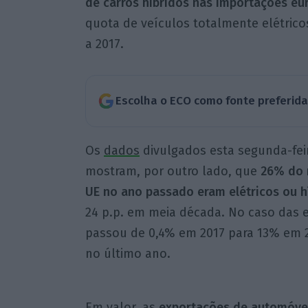
de carros híbridos nas importações eu
quota de veículos totalmente elétrico
a 2017.
Escolha o ECO como fonte preferid
Os
dados
divulgados esta segunda-feir
mostram, por outro lado, que
26% do n
UE no ano passado eram elétricos ou h
24 p.p. em meia década. No caso das e
passou de 0,4% em 2017 para 13% em 20
no último ano.
Em valor, as
exportações de automóveis