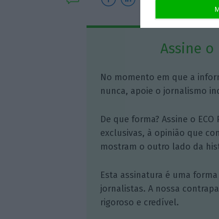
M
Assine o
No momento em que a infor
nunca, apoie o jornalismo in
De que forma? Assine o ECO 
exclusivas, à opinião que co
mostram o outro lado da hist
Esta assinatura é uma forma
jornalistas. A nossa contrap
rigoroso e credível.