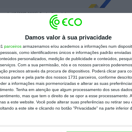
os pela UE (2017-2022). Fonte: Eurostat
am a categoria mais comercializada.
Damos valor à sua privacidade
ões, no valor de 3,4 mil milhões de euros. E
31
parceiros
armazenamos e/ou acedemos a informações num dispositi
mais comprou este tipo de veículos no ano
essoais, como identificadores únicos e informações padrão enviadas 
um valor de 2,8 mil milhões de euros) e a
conteúdos personalizados, medição de publicidade e conteúdos, pesqui
hões de euros).
serviços.
Com a sua permissão, nós e os nossos parceiros poderemos 
ção precisos através da procura de dispositivos. Poderá clicar para co
ossa parte e pela parte dos nossos 1731 parceiros, conforme descrit
 exportações, num valor de 8,7 mil milhões
eder a informações mais pormenorizadas e alterar as suas preferência
timento.
Tenha em atenção que algum processamento dos seus dados
or de 4,5 mil milhões de euros) e a
Noruega
nsentimento, mas que tem o direito de se opor a esse processamento. A
 euros) foram os
países para onde a União
as a este website. Você pode alterar suas preferências ou retirar seu
tando a este site e clicando no botão "Privacidade" na parte inferior 
s em 2022.
https://eco.sapo.pt/2023/11/06/mais-de-40-dos-carros-eletricos-e-hibridos-na-uniao-europeia-sao-importados/
Copiar