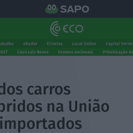
rabalho
eRadar
EContas
Local Online
Capital Verde
2027
Caso Luís Neves
Exames nacionais
Privatização d
dos carros
íbridos na União
 importados