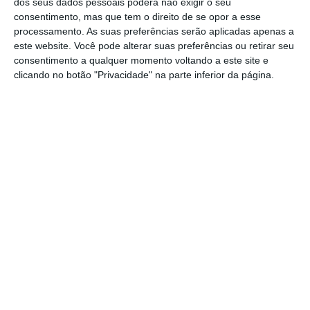
milhões de euros e resultado operacional
dos seus dados pessoais poderá não exigir o seu
consentimento, mas que tem o direito de se opor a esse
antes de juros, impostos, depreciações e
processamento. As suas preferências serão aplicadas apenas a
amortizações (EBITDA) foi de 21,8 milhões de
este website. Você pode alterar suas preferências ou retirar seu
euros.
consentimento a qualquer momento voltando a este site e
clicando no botão "Privacidade" na parte inferior da página.
Júri propõe dona da Bestravel para compra da SATA
Ler Mais
Nos nove meses de 2023, a Azores Airlines
transportou 1.138 mil passageiros
e conseguiu
receitas operacionais de 226,8 milhões de
euros, mais 66,3 milhões do que no período
de janeiro a setembro de 2022.
“Este crescimento deveu-se a um conjunto