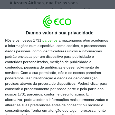
A Azores Airlines, que faz os voos
internacionais e as ligações do arquipélago
ao Continente,
registou um resultado líquido
de 10,7 milhões no terceiro trimestre, mais
224% do que no mesmo período do ano
Damos valor à sua privacidade
passado
. No verão de 2019, tinha averbado
Nós e os nossos 1731
parceiros
armazenamos e/ou acedemos
um prejuízo de 2,1 milhões. O resultado para
a informações num dispositivo, como cookies, e processamos
dados pessoais, como identificadores únicos e informações
o conjunto dos primeiros 9 meses não é
padrão enviadas por um dispositivo para publicidade e
revelado.
conteúdos personalizados, medição de publicidade e
conteúdos, pesquisa de audiências e desenvolvimento de
serviços.
Com a sua permissão, nós e os nossos parceiros
poderemos usar identificação e dados de geolocalização
A companhia transportou 534 mil passageiros
precisos através da procura de dispositivos. Poderá clicar para
no terceiro trimestre, um aumento de 27%
face
consentir o processamento por nossa parte e pela parte dos
ao período homólogo, com a taxa de
nossos 1731 parceiros, conforme descrito acima. Em
alternativa, pode aceder a informações mais pormenorizadas e
ocupação a atingir 86,9%. As receitas
alterar as suas preferências antes de consentir ou recusar o
operacionais aumentaram 28,3% para 115,8
consentimento.
Tenha em atenção que algum processamento