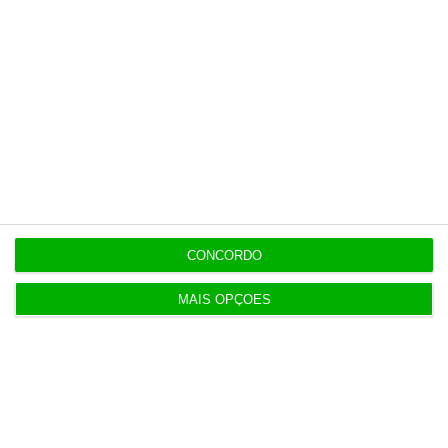
Esta assinatura é uma forma de apoiar
o ECO e os seus jornalistas. A nossa
contrapartida é o jornalismo
independente, rigoroso e credível.
Assine já
Veja todos os planos
CONCORDO
MAIS OPÇÕES
Últimas
EM ATUALIZAÇÃO
16:02