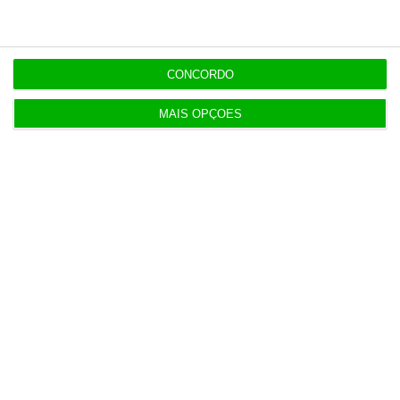
alta
CONCORDO
MAIS OPÇÕES
Populares
Cerca de 72.000 pessoas entraram em Ceuta
ilegalmente
4 Agosto 2026
Lucro do Montepio desce 17% castigado por ‘one
offs’
5 Agosto 2026