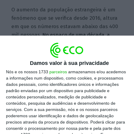
O aumento da população estrangeira é um
fenómeno que se verifica desde 2016, altura
em que os números estavam abaixo das 400
mil pessoas.
No espaço de uma década, a
população estrangeira em Portugal quase
duplicou
, destacando-se o crescimento de
mais de 110 mil estrangeiros entre 2018 e
Damos valor à sua privacidade
2019.
Nós e os nossos 1733
parceiros
armazenamos e/ou acedemos
a informações num dispositivo, como cookies, e processamos
dados pessoais, como identificadores únicos e informações
O relatório divulgado esta segunda-feira pela
padrão enviadas por um dispositivo para publicidade e
conteúdos personalizados, medição de publicidade e
Pordata, a base de dados estatísticos da
conteúdos, pesquisa de audiências e desenvolvimento de
Fundação Francisco Manuel dos Santos
serviços.
Com a sua permissão, nós e os nossos parceiros
(FFMS), revela que
76% dos estrangeiros
poderemos usar identificação e dados de geolocalização
precisos através da procura de dispositivos. Poderá clicar para
residentes em Portugal são provenientes de
consentir o processamento por nossa parte e pela parte dos
países fora da União Europeia (UE)
: em cada