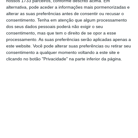
nossos 1733 parceiros, conforme descrito acima. Em
dez estrangeiros a viver em Portugal, apenas
alternativa, pode aceder a informações mais pormenorizadas e
alterar as suas preferências antes de consentir ou recusar o
dois são oriundos de um Estado-membro da
consentimento.
Tenha em atenção que algum processamento
UE e oito são provenientes de fora do bloco
dos seus dados pessoais poderá não exigir o seu
comunitário.
consentimento, mas que tem o direito de se opor a esse
processamento. As suas preferências serão aplicadas apenas a
este website. Você pode alterar suas preferências ou retirar seu
Entre os estrangeiros em Portugal,
há mais
consentimento a qualquer momento voltando a este site e
homens e jovens
: 6 em cada 10 têm entre 15 e
clicando no botão "Privacidade" na parte inferior da página.
44 anos. Comparando com a idade mediana
dos portugueses, que é de 48 anos, a idade
mediana da população estrangeira é menor
11 anos, fixando-se nos 37 anos.
Em relação aos restantes Estados-membros,
Portugal é o 10.º país da União com menor
proporção de estrangeiros
. A Pordata cita
dados do Eurostat, que indicam que