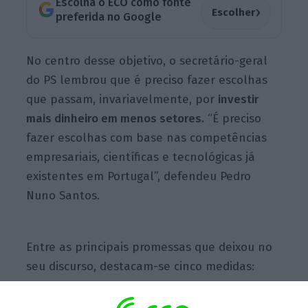
Escolha o ECO como fonte
›
Escolher
preferida no Google
No centro desse objetivo, o secretário-geral
do PS lembrou que é preciso fazer escolhas
que passam, invariavelmente, por
investir
mais dinheiro em menos setores.
“É preciso
fazer escolhas com base nas competências
empresariais, científicas e tecnológicas já
existentes em Portugal”, defendeu Pedro
Nuno Santos.
Entre as principais promessas que deixou no
seu discurso, destacam-se cinco medidas:
Aumento do salário mínimo em 22%