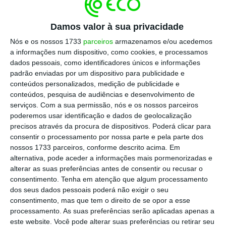
até 2028
Damos valor à sua privacidade
“O governo atual havia definido como meta o
Nós e os nossos 1733
parceiros
armazenamos e/ou acedemos
aumento do salário mínimo nacional dos
a informações num dispositivo, como cookies, e processamos
dados pessoais, como identificadores únicos e informações
atuais 820 para 900 euros até 2026.
Nós
padrão enviadas por um dispositivo para publicidade e
propomos que, no final da próxima legislatura,
conteúdos personalizados, medição de publicidade e
em 2028, o salário mínimo atinja, pelo menos,
conteúdos, pesquisa de audiências e desenvolvimento de
serviços.
Com a sua permissão, nós e os nossos parceiros
os 1.000 euros”
, referiu Pedro Nuno Santos.
poderemos usar identificação e dados de geolocalização
precisos através da procura de dispositivos. Poderá clicar para
Para promover um crescimento nominal de
consentir o processamento por nossa parte e pela parte dos
nossos 1733 parceiros, conforme descrito acima. Em
22% até 2028 (cerca de 5,1%, em média, por
alternativa, pode aceder a informações mais pormenorizadas e
ano), o líder do PS adiantou ainda que deverá
alterar as suas preferências antes de consentir ou recusar o
rever o acordo de rendimentos recentemente
consentimento.
Tenha em atenção que algum processamento
dos seus dados pessoais poderá não exigir o seu
negociado em concertação social
, “de modo
consentimento, mas que tem o direito de se opor a esse
que ao aumento do salário mínimo possa
processamento. As suas preferências serão aplicadas apenas a
estar associado o aumento dos salários
este website. Você pode alterar suas preferências ou retirar seu