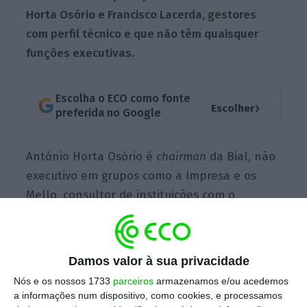
Horta Osório e Francisco Lacerda, gestores
com perfil técnico e que não têm quaisquer
funções executivas.
Escolha o ECO como fonte
›
Escolher
preferida no Google
António Horta Osório é
chairman
da Bial, não
executivo em grupos como a Impresa e os
Mello, consultor de instituições com o
Mediobanca, e foi recentemente noticiado o
seu envolvimento numa operação para
comprar a Altice Portugal. Já Francisco
Damos valor à sua privacidade
Lacerda é administrador não executivo na
Nós e os nossos 1733
parceiros
armazenamos e/ou acedemos
Endesa, além de consultoria na área
a informações num dispositivo, como cookies, e processamos