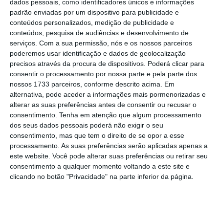
financeira. São
dois gestores referenciados
dados pessoais, como identificadores únicos e informações
padrão enviadas por um dispositivo para publicidade e
por alguns dos principais acionistas e têm o
conteúdos personalizados, medição de publicidade e
perfil técnico e profissional, e alinhados com o
conteúdos, pesquisa de audiências e desenvolvimento de
perfil da própria comissão executiva,
liderada
serviços.
Com a sua permissão, nós e os nossos parceiros
poderemos usar identificação e dados de geolocalização
por Miguel Stilwell. A decisão sobre o novo
precisos através da procura de dispositivos. Poderá clicar para
presidente do Conselho é da
consentir o processamento por nossa parte e pela parte dos
responsabilidade dos acionistas, terá de ser
nossos 1733 parceiros, conforme descrito acima. Em
alternativa, pode aceder a informações mais pormenorizadas e
tomada ao mais tardar até ao final de
alterar as suas preferências antes de consentir ou recusar o
fevereiro e nenhum nome terá sido ainda
consentimento.
Tenha em atenção que algum processamento
contactado.
dos seus dados pessoais poderá não exigir o seu
consentimento, mas que tem o direito de se opor a esse
processamento. As suas preferências serão aplicadas apenas a
este website. Você pode alterar suas preferências ou retirar seu
consentimento a qualquer momento voltando a este site e
Talone recusa continuar como chairman da EDP
clicando no botão "Privacidade" na parte inferior da página.
Ler Mais