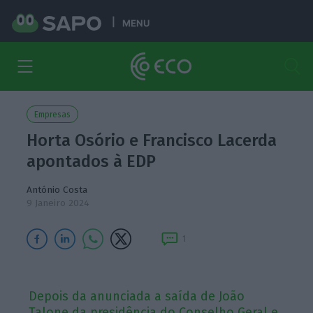
MENU
Empresas
Horta Osório e Francisco Lacerda
apontados à EDP
António Costa
9 Janeiro 2024
1
Depois da anunciada a saída de João
Talone da presidência do Conselho Geral e