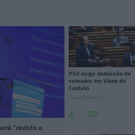
PSD exige demissão de
vereador em Viana do
Castelo
Lusa,
29 Janeiro 2024
1
erá “revisto e