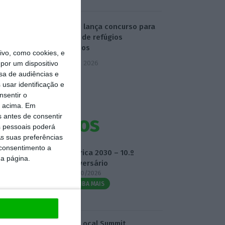
Turismo lança concurso para
criação de refúgios
climáticos
vo, como cookies, e
5 Agosto 2026
por um dispositivo
sa de audiências e
usar identificação e
nsentir o
o acima. Em
s antes de consentir
Eventos
 pessoais poderá
s suas preferências
 consentimento a
Fábrica 2030 – 10.º
da página.
Aniversário
14/10/2026
SAIBA MAIS
3.º Local Summit