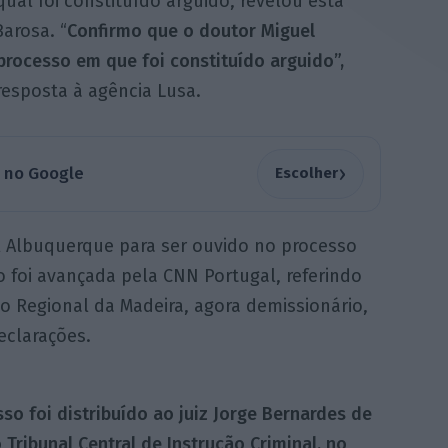
ual foi constituído arguido, revelou esta
arosa. “
Confirmo que o doutor Miguel
processo em que foi constituído arguido”,
esposta à agência Lusa.
›
a no Google
Escolher
l Albuquerque para ser ouvido no processo
o foi avançada pela CNN Portugal, referindo
o Regional da Madeira, agora demissionário,
eclarações.
so foi distribuído ao juiz Jorge Bernardes de
 Tribunal Central de Instrução Criminal, no