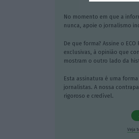
No momento em que a infor
nunca, apoie o jornalismo in
De que forma? Assine o ECO 
exclusivas, à opinião que co
mostram o outro lado da hist
Esta assinatura é uma forma
jornalistas. A nossa contrap
rigoroso e credível.
Veja 