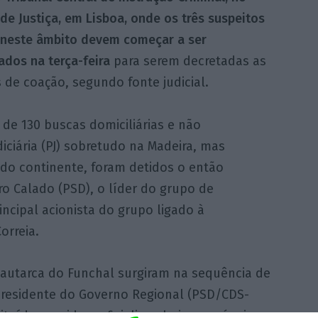
e Justiça, em Lisboa, onde os três suspeitos
 neste âmbito devem começar a ser
ados na terça-feira
para serem decretadas as
de coação, segundo fonte judicial.
 de 130 buscas domiciliárias e não
diciária (PJ) sobretudo na Madeira, mas
do continente, foram detidos o então
o Calado (PSD), o líder do grupo de
incipal acionista do grupo ligado à
orreia.
 autarca do Funchal surgiram na sequência de
residente do Governo Regional (PSD/CDS-
tuído arguido e oficializou hoje a renúncia