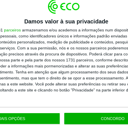
a-feira, apesar de inicialmente ter afirmado
Damos valor à sua privacidade
31
parceiros
armazenamos e/ou acedemos a informações num dispositi
alado renunciou ao cargo de presidente da
essoais, como identificadores únicos e informações padrão enviadas 
que era a conduta adequada face às
conteúdos personalizados, medição de publicidade e conteúdos, pesqui
serviços.
Com a sua permissão, nós e os nossos parceiros poderemos 
 referiu no sábado o seu advogado, Paulo Sá e
ção precisos através da procura de dispositivos. Poderá clicar para co
rupção ativa e passiva, participação
ossa parte e pela parte dos nossos 1731 parceiros, conforme descrit
eder a informações mais pormenorizadas e alterar as suas preferência
recebimento ou oferta indevidos de
timento.
Tenha em atenção que algum processamento dos seus dados
e influência, segundo a PJ.
nsentimento, mas que tem o direito de se opor a esse processamento. A
as a este website. Você pode alterar suas preferências ou retirar seu
tando a este site e clicando no botão "Privacidade" na parte inferior 
https://eco.sapo.pt/2024/01/29/miguel-albuquerque-pede-para-ser-ouvido-no-processo-sobre-suspeitas-de-corrupcao-na-madeira/
Copiar
AIS OPÇÕES
CONCORDO
 ECO Premium