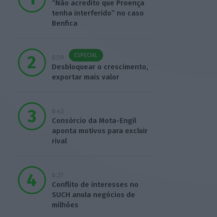
“Não acredito que Proença
tenha interferido” no caso
Benfica
ESPECIAL
8:59
Desbloquear o crescimento,
exportar mais valor
8:42
Consórcio da Mota-Engil
aponta motivos para excluir
rival
8:27
Conflito de interesses no
SUCH anula negócios de
milhões