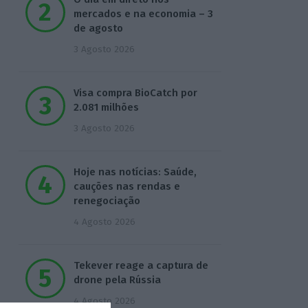
mercados e na economia – 3
de agosto
3 Agosto 2026
Visa compra BioCatch por
2.081 milhões
3 Agosto 2026
Hoje nas notícias: Saúde,
cauções nas rendas e
renegociação
4 Agosto 2026
Tekever reage a captura de
drone pela Rússia
4 Agosto 2026