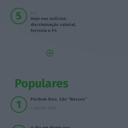
8:11
Hoje nas notícias:
discriminação salarial,
ferrovia e PS
Populares
Perdoai-lhes, São “Nossos”
3 Agosto 2026
O dia em direto nos