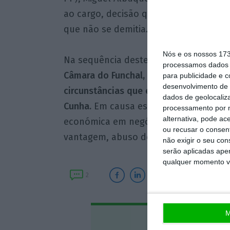
ao cargo, decisão que anunciou na sext
que não se demitia.
Nós e os nossos 17
Na sequência deste processo,
Pedro C
processamos dados p
Câmara do Funchal, porque “entendeu 
para publicidade e 
desenvolvimento de 
circunstâncias que está a atravessar”,
dados de geolocaliza
Cunha.
Em causa estão suspeitas de cor
processamento por n
alternativa, pode ac
económica em negócio, prevaricação, 
ou recusar o consen
vantagem, abuso de poderes e tráfico d
não exigir o seu co
serão aplicadas apen
qualquer momento vol
2
M
Assine o