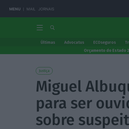
MENU
MAIL
JORNAIS
Últimas
Advocatus
ECOseguros
T
Orçamento do Estado 
Justiça
Miguel Albuq
para ser ouv
sobre suspei