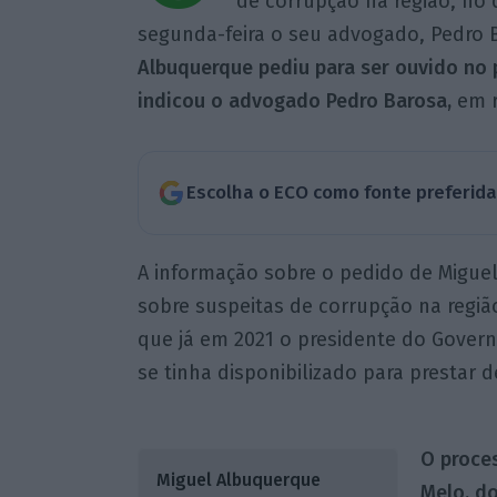
de corrupção na região, no q
segunda-feira o seu advogado, Pedro B
Albuquerque pediu para ser ouvido no 
indicou o advogado Pedro Barosa,
em r
Escolha o ECO como fonte preferid
A informação sobre o pedido de Migue
sobre suspeitas de corrupção na regiã
que já em 2021 o presidente do Govern
se tinha disponibilizado para prestar d
O proces
Miguel Albuquerque
Melo, do