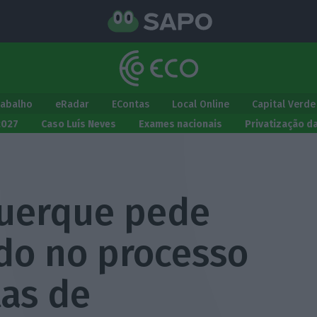
rabalho
eRadar
EContas
Local Online
Capital Verde
2027
Caso Luís Neves
Exames nacionais
Privatização d
uerque pede
ido no processo
tas de