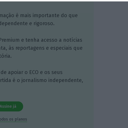
mação é mais importante do que
dependente e rigoroso.
Premium e tenha acesso a notícias
nta, às reportagens e especiais que
ória.
 de apoiar o ECO e os seus
artida é o jornalismo independente,
Assine já
todos os planos