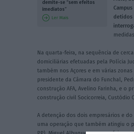
demite-se “sem efeitos
Campus d
imediatos”
detidos
Ler Mais
interrog
medidas 
Na quarta-feira, na sequência de cerca
domiciliárias efetuadas pela Polícia Ju
também nos Açores e em várias zonas 
presidente da Câmara do Funchal, Pedr
construção AFA, Avelino Farinha, e o pr
construção civil Socicorreia, Custódio C
A detenção dos dois empresários e do
uma operação que também atingiu o p
PP), Miguel Albuquerque, que foi consti