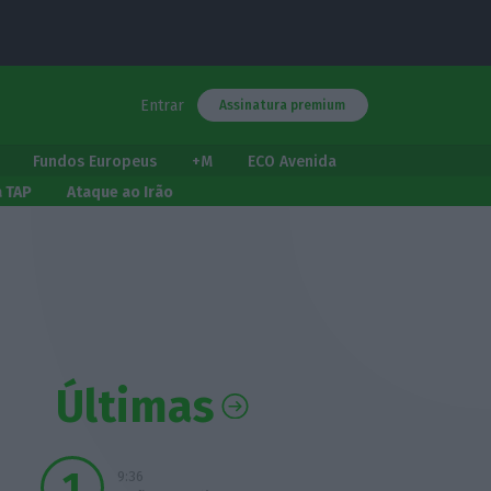
Entrar
Assinatura premium
Fundos Europeus
+M
ECO Avenida
a TAP
Ataque ao Irão
Últimas
9:36