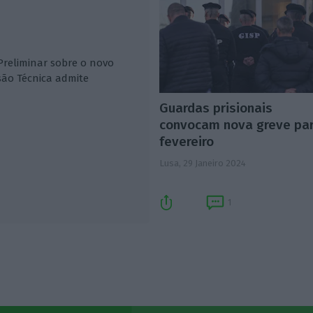
Preliminar sobre o novo
são Técnica admite
Guardas prisionais
convocam nova greve pa
fevereiro
Lusa,
29 Janeiro 2024
1