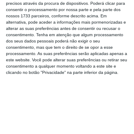
está ainda mais otimista e, em janeiro deste
precisos através da procura de dispositivos. Poderá clicar para
ano, apontou para uma recuperação do PIB de
consentir o processamento por nossa parte e pela parte dos
nossos 1733 parceiros, conforme descrito acima. Em
5,7% em 2023, seguido de um aumento de 3,6%
alternativa, pode aceder a informações mais pormenorizadas e
em 2024
, com uma desaceleração do
alterar as suas preferências antes de consentir ou recusar o
crescimento justificada por uma “diminuição
consentimento.
Tenha em atenção que algum processamento
dos seus dados pessoais poderá não exigir o seu
esperada nas colheitas” e “maiores
consentimento, mas que tem o direito de se opor a esse
disparidades no mercado de trabalho
processamento. As suas preferências serão aplicadas apenas a
provocadas pela guerra”.
este website. Você pode alterar suas preferências ou retirar seu
consentimento a qualquer momento voltando a este site e
clicando no botão "Privacidade" na parte inferior da página.
Prevê ainda “
despesas orçamentais a
continuarem elevadas,
tendo em conta os
esperados fluxos insuficientes de assistência
financeira internacional” e uma nova
aceleração do crescimento económico em
2025/2026 para 4%-6% ao ano.