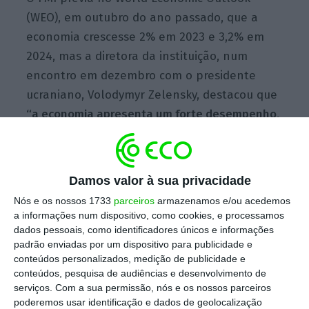
(WEO), em outubro do ano passado, que a
economia crescesse 2% em 2023 e 3,2% em
2024, mas a diretora da instituição, num
encontro em dezembro com o presidente
ucraniano, Volodymyr Zelensky, destacou que
“a economia apresenta um forte desempenho,
prevendo-se que o crescimento do PIB atinja
pelo menos 4,5%” em 2023.
Damos valor à sua privacidade
Portugal mantém apoio à Ucrânia “pelo tempo que
Nós e os nossos 1733
parceiros
armazenamos e/ou acedemos
for preciso”
a informações num dispositivo, como cookies, e processamos
Ler Mais
dados pessoais, como identificadores únicos e informações
padrão enviadas por um dispositivo para publicidade e
conteúdos personalizados, medição de publicidade e
Apesar da revisão em alta pela instituição de
conteúdos, pesquisa de audiências e desenvolvimento de
serviços.
Com a sua permissão, nós e os nossos parceiros
Bretton Woods,
o Banco Nacional da Ucrânia
poderemos usar identificação e dados de geolocalização