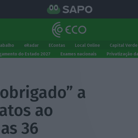
rabalho
eRadar
EContas
Local Online
Capital Verde
çamento do Estado 2027
Exames nacionais
Privatização d
obrigado” a
atos ao
as 36