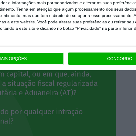
eder a informações mais pormenorizadas e alterar as suas preferência
timento.
Tenha em atenção que algum processamento dos seus dados
nsentimento, mas que tem o direito de se opor a esse processamento. A
as a este website. Você pode alterar suas preferências ou retirar seu
 e/ou contas bancárias
tando a este site e clicando no botão "Privacidade" na parte inferior 
a detida por algum membro do
AIS OPÇÕES
CONCORDO
u em que estes detenham
m capital, ou em que, ainda,
a situação fiscal regularizada
tária e Aduaneira (AT)?
do por qualquer infração
nal?