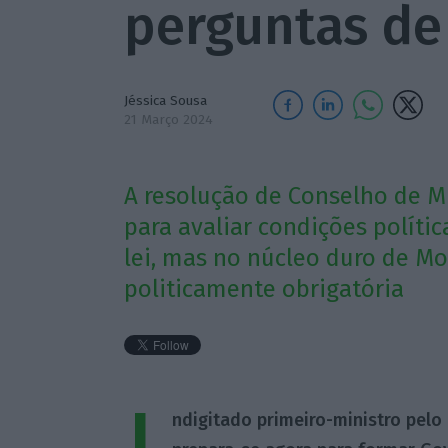
perguntas de
Jéssica Sousa
21 Março 2024
A resolução de Conselho de M
para avaliar condições polít
lei, mas no núcleo duro de M
politicamente obrigatória
ndigitado primeiro-ministro pelo