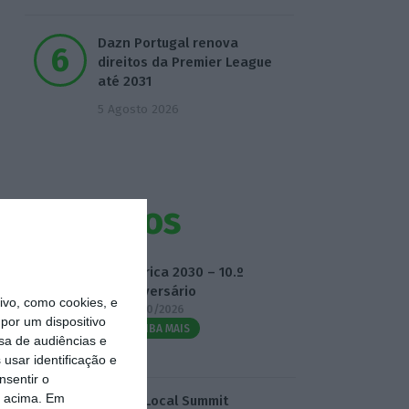
Dazn Portugal renova
direitos da Premier League
até 2031
5 Agosto 2026
Eventos
Fábrica 2030 – 10.º
Aniversário
vo, como cookies, e
14/10/2026
por um dispositivo
SAIBA MAIS
sa de audiências e
usar identificação e
nsentir o
o acima. Em
3.º Local Summit