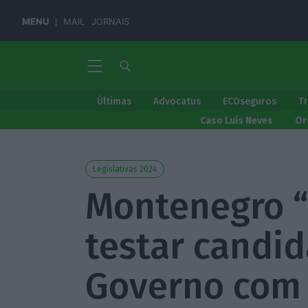
MENU
MAIL
JORNAIS
Últimas
Advocatus
ECOseguros
T
Caso Luís Neves
Or
Legislativas 2024
Montenegro “
testar candid
Governo com 