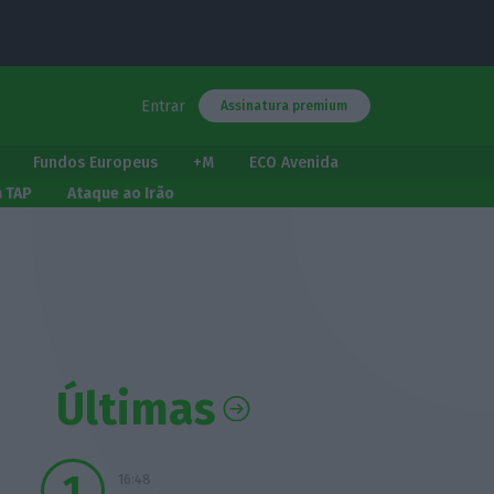
Entrar
Assinatura premium
Fundos Europeus
+M
ECO Avenida
a TAP
Ataque ao Irão
Últimas
16:48