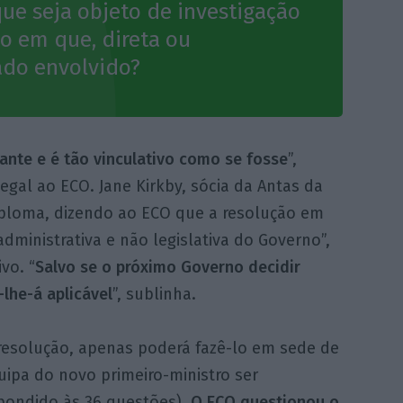
e seja objeto de investigação
o em que, direta ou
ado envolvido?
ante e é tão vinculativo como se fosse
”,
Legal ao ECO. Jane Kirkby, sócia da Antas da
diploma, dizendo ao ECO que a resolução em
ministrativa e não legislativa do Governo”,
vo. “
Salvo se o próximo Governo decidir
lhe-á aplicável
”, sublinha.
resolução, apenas poderá fazê-lo em sede de
uipa do novo primeiro-ministro ser
pondido às 36 questões).
O ECO questionou o