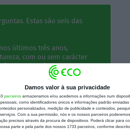
guntas. Estas são seis das
nos últimos três anos,
tureza, com ou sem carácter
ncia, suscetível de gerar
reais, aparentes ou meramente
 que é proposta/o?
Damos valor à sua privacidade
33
parceiros
armazenamos e/ou acedemos a informações num dispositi
gregado familiar, detém
essoais, como identificadores únicos e informações padrão enviadas 
conteúdos personalizados, medição de publicidade e conteúdos, pesqui
em capital, em sociedades ou
serviços.
Com a sua permissão, nós e os nossos parceiros poderemos 
 atividades no setor
ção precisos através da procura de dispositivos. Poderá clicar para co
ossa parte e pela parte dos nossos 1733 parceiros, conforme descrit
a área governativa do cargo a