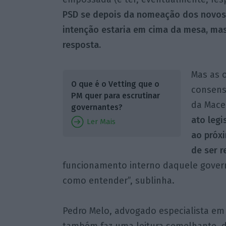
PSD se depois da nomeação dos novos s
intenção estaria em cima da mesa, mas
resposta.
Mas as 
O que é o Vetting que o
consens
PM quer para escrutinar
da Mace
governantes?
ato legi
Ler Mais
ao próxi
de ser r
funcionamento interno daquele governo
como entender”, sublinha.
Pedro Melo, advogado especialista em D
também faz uma leitura semelhante, 