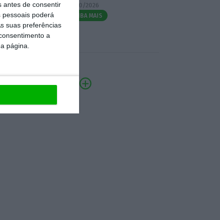
s antes de consentir
07/10/2026
 pessoais poderá
SAIBA MAIS
s suas preferências
 consentimento a
da página.