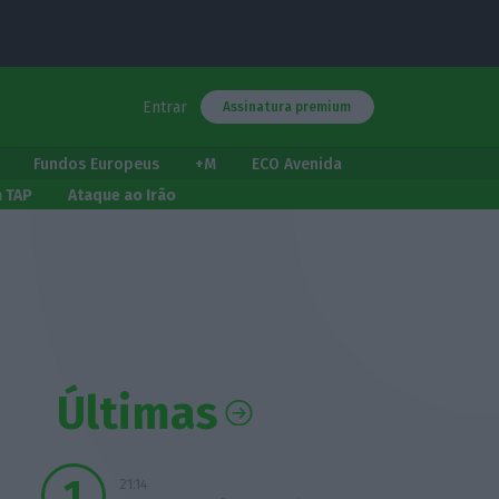
Entrar
Assinatura premium
Fundos Europeus
+M
ECO Avenida
a TAP
Ataque ao Irão
Últimas
21:14