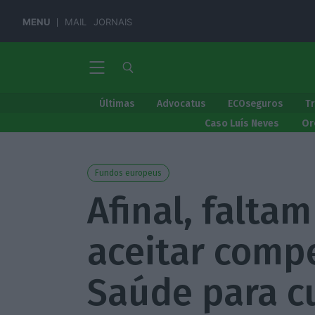
MENU
MAIL
JORNAIS
Últimas
Advocatus
ECOseguros
T
Caso Luís Neves
Or
Fundos europeus
Afinal, falta
aceitar comp
Saúde para c