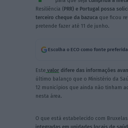
para que seja
cumprida a met
Resiliência (
PRR) e Portugal possa soli
terceiro cheque da bazuca
que ficou re
pretende fazer até 11 de junho.
Escolha o ECO como fonte preferid
Este
valor
difere das informações avan
último balanço que o Ministério da Saú
12 municípios que ainda não tinham ac
nesta área.
O que está estabelecido com Bruxelas
integradas em unidades locais de saú