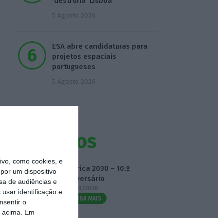
‘destrona’ Lisboa
5 Agosto 2026
ESA abre candidaturas para
projetos espaciais
portugueses
5 Agosto 2026
Eventos
vo, como cookies, e
Fábrica 2030 – 10.º
por um dispositivo
Aniversário
sa de audiências e
14/10/2026
usar identificação e
SAIBA MAIS
nsentir o
o acima. Em