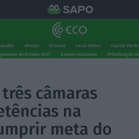
rabalho
eRadar
EContas
Local Online
Capital Verde
çamento do Estado 2027
Exames nacionais
Privatização d
m três câmaras
etências na
umprir meta do