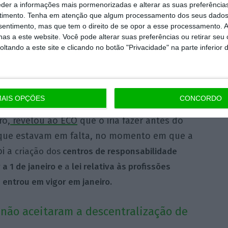
eder a informações mais pormenorizadas e alterar as suas preferência
 falhas
, e a única que persiste, foi
timento.
Tenha em atenção que algum processamento dos seus dados
nsentimento, mas que tem o direito de se opor a esse processamento. A
mente a incapacidade de concluir o processo
as a este website. Você pode alterar suas preferências ou retirar seu
entralização de competências da Saúde para
tando a este site e clicando no botão "Privacidade" na parte inferior 
cípios.
l tem seis meses para responder à suspensão
AIS OPÇÕES
CONCORDO
 cumpridos do PRR, mas a estrutura de
ro,
revelou ao ECO
que o iria fazer antes do
s que estavam em falta, no momento em que a
i a
criação dos
centros de responsabilidade
 a 1 de janeiro e
a
lei relativa às profissões
 entrou em vigor em janeiro.
 não aceitaram a descentralização de