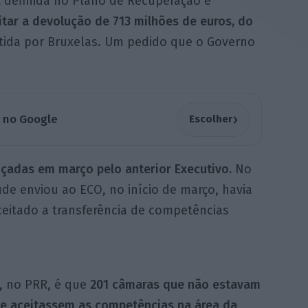
a
definida no Plano de Recuperação e
citar a devolução de 713 milhões de euros, do
tida por Bruxelas. Um pedido que o Governo
›
a no Google
Escolher
çadas em março pelo anterior Executivo.
No
de enviou ao ECO, no início de março, havia
eitado a transferência de competências
, no PRR, é que
201 câmaras que não estavam
de aceitassem as competências na área da