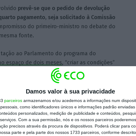
volvido
prevê-se que o pedido de devolução
 quarto pagamento, seja solicitado à Comissão
mpromisso do primeiro-ministro no debate do
 mesma fonte.
ntação ao Parlamento do programa do
 no espaço de dois meses
, “criar as condições”
o dos 713 milhões de euros que Bruxelas
também que Portugal vai solicitar em Bruxelas
90 dias.
Damos valor à sua privacidade
33
parceiros
armazenamos e/ou acedemos a informações num dispositi
essoais, como identificadores únicos e informações padrão enviadas 
 no final do ano passado, 2,46 mil milhões
conteúdos personalizados, medição de publicidade e conteúdos, pesqui
rto cheques do PRR, mas reteve 713 milhões
serviços.
Com a sua permissão, nós e os nossos parceiros poderemos 
s e marcos.
ção precisos através da procura de dispositivos. Poderá clicar para co
ossa parte e pela parte dos nossos 1733 parceiros, conforme descrit