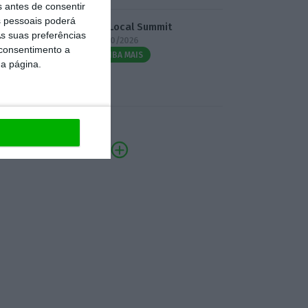
s antes de consentir
 pessoais poderá
3.º Local Summit
s suas preferências
07/10/2026
 consentimento a
SAIBA MAIS
da página.