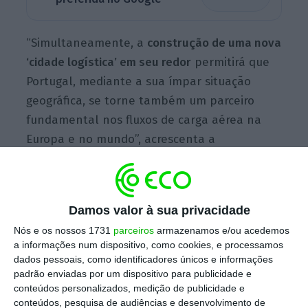
“Simultaneamente, a
construção de uma nova
‘cidade logística’ em seu redor
permitirá que
Portugal, mediante a sua ímpar situação
geográfica, se torne também um parceiro
fundamental nos fluxos de carga aérea na
Europa e no mundo”, acrescenta a
organização liderada por António Nabo
Martins.
Damos valor à sua privacidade
Nós e os nossos 1731
parceiros
armazenamos e/ou acedemos
Empresas desviam carga aérea para aeroportos no
a informações num dispositivo, como cookies, e processamos
estrangeiro
dados pessoais, como identificadores únicos e informações
Ler Mais
padrão enviadas por um dispositivo para publicidade e
conteúdos personalizados, medição de publicidade e
conteúdos, pesquisa de audiências e desenvolvimento de