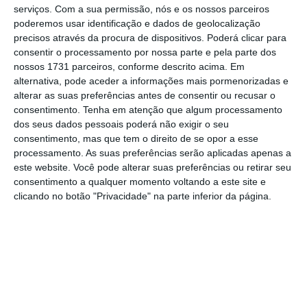
Num comunicado em que se congratula pela
serviços.
Com a sua permissão, nós e os nossos parceiros
decisão do Executivo relativa à
nova
poderemos usar identificação e dados de geolocalização
precisos através da procura de dispositivos. Poderá clicar para
infraestrutura que deve também “potenciar
consentir o processamento por nossa parte e pela parte dos
maior intermodalidade na circulação de bens e
nossos 1731 parceiros, conforme descrito acima. Em
mercadorias”
, a associação setorial
alternativa, pode aceder a informações mais pormenorizadas e
alterar as suas preferências antes de consentir ou recusar o
disponibiliza-se para apoiar a conceção do
consentimento.
Tenha em atenção que algum processamento
novo
hub
de carga aérea e da envolvente
dos seus dados pessoais poderá não exigir o seu
logística em redor do novo aeroporto.
consentimento, mas que tem o direito de se opor a esse
processamento. As suas preferências serão aplicadas apenas a
este website. Você pode alterar suas preferências ou retirar seu
“A APAT, usando toda a sua experiência e dos
consentimento a qualquer momento voltando a este site e
associados que usam diariamente as
clicando no botão "Privacidade" na parte inferior da página.
infraestruturas aeroportuárias existentes,
estará atenta aos desenvolvimentos do tema
e disponível para colaborar na conceção de
uma infraestrutura adequada aos novos
tempos e que auxilie na
resolução dos